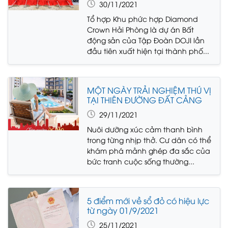
30/11/2021
Tổ hợp Khu phức hợp Diamond
Crown Hải Phòng là dự án Bất
động sản của Tập Đoàn DOJI lần
đầu tiên xuất hiện tại thành phố...
MỘT NGÀY TRẢI NGHIỆM THÚ VỊ
TẠI THIÊN ĐƯỜNG ĐẤT CẢNG
29/11/2021
Nuôi dưỡng xúc cảm thanh bình
trong từng nhịp thở. Cư dân có thể
khám phá mảnh ghép đa sắc của
bức tranh cuộc sống thường...
5 điểm mới về sổ đỏ có hiệu lực
từ ngày 01/9/2021
25/11/2021