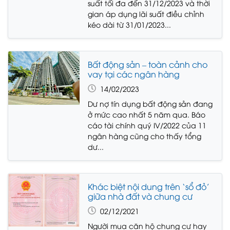
suất tối đa đến 31/12/2023 và thời
gian áp dụng lãi suất điều chỉnh
kéo dài từ 31/01/2023...
Bất động sản – toàn cảnh cho
vay tại các ngân hàng
14/02/2023
Dư nợ tín dụng bất động sản đang
ở mức cao nhất 5 năm qua. Báo
cáo tài chính quý IV/2022 của 11
ngân hàng cũng cho thấy tổng
dư...
Khác biệt nội dung trên ‘sổ đỏ’
giữa nhà đất và chung cư
02/12/2021
Người mua căn hộ chung cư hay