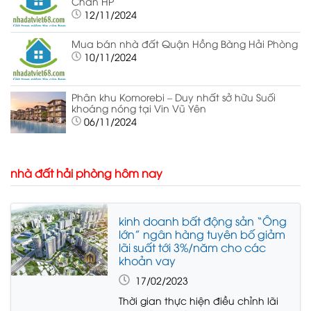
Chân HP
12/11/2024
Mua bán nhà đất Quận Hồng Bàng Hải Phòng
10/11/2024
Phân khu Komorebi – Duy nhất sở hữu Suối
khoáng nóng tại Vin Vũ Yên
06/11/2024
nhà đất hải phòng hôm nay
kinh doanh bất động sản “Ông
lớn” ngân hàng tuyên bố giảm
lãi suất tới 3%/năm cho các
khoản vay
17/02/2023
Thời gian thực hiện điều chỉnh lãi