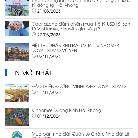
tỷ đồng tại Hải Phòng
21/03/2023
CapitaLand đàm phán mua 1,5 tỷ USD tài sản
từ VinHomes, chuyên gia nói gì?
27/03/2023
BIỆT THỰ PHÂN KHU ĐẢO VUA – VINHOMES
ROYAL ISLAND VŨ YÊN
02/11/2024
TIN MỚI NHẤT
ĐẢO THIÊN ĐƯỜNG VINHOMES ROYAL ISLAND
21/11/2025
Vinhomes Dương Kinh Hải Phòng
01/12/2024
Mua bán nhà đất Quận Lê Chân, Nhà đất Lê