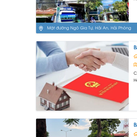
đ
n
(
Mặt đường Ngô Gia Tự, Hải An, Hải Phòng
B
C
H
h
1
2
B