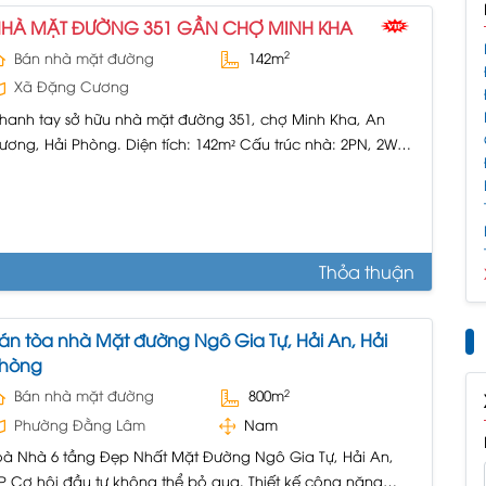
HÀ MẶT ĐƯỜNG 351 GẦN CHỢ MINH KHA
2
Bán nhà mặt đường
142m
Xã Đặng Cương
hanh tay sở hữu nhà mặt đường 351, chợ Minh Kha, An
ương, Hải Phòng. Diện tích: 142m² Cấu trúc nhà: 2PN, 2WC,
ội thất cơ bản. – Mặt tiền 4.74m, thuận lợi cho kinh doanh.
 Pháp lý đầy đủ, sổ đỏ. Nhà đang cho thuê kinh doanh,
guồn thu ổn định. – Tiện...
Thỏa thuận
án tòa nhà Mặt đường Ngô Gia Tự, Hải An, Hải
hòng
2
Bán nhà mặt đường
800m
Phường Đằng Lâm
Nam
oà Nhà 6 tầng Đẹp Nhất Mặt Đường Ngô Gia Tự, Hải An,
P Cơ hội đầu tư không thể bỏ qua. Thiết kế công năng