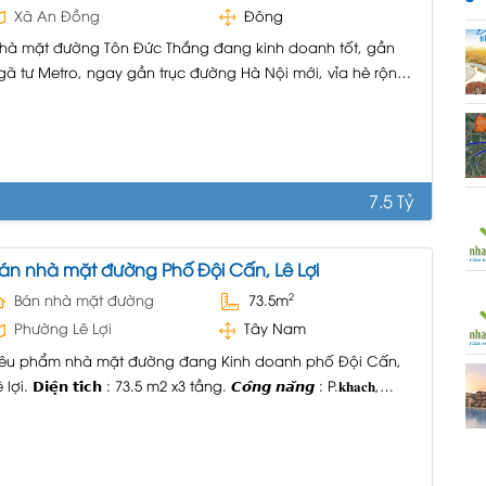
Xã An Đồng
Đông
hà mặt đường Tôn Đức Thắng đang kinh doanh tốt, gần
gã tư Metro, ngay gần trục đường Hà Nội mới, vỉa hè rộng
ỗ xe oto thoải mái, di chuyển sang trung tâm TP chỉ 15 phút
hạy xe, gần Trường học Hồng Bàng, Chợ An Đồng, xung
uanh các trường Mẫu giáo, Tiểu...
7.5 Tỷ
án nhà mặt đường Phố Đội Cấn, Lê Lợi
2
Bán nhà mặt đường
73.5m
Phường Lê Lợi
Tây Nam
iêu phẩm nhà mặt đường đang Kinh doanh phố Đội Cấn,
 lợi. 𝗗𝗶𝗲̣̂𝗻 𝘁𝗶́𝗰𝗵 : 73.5 m2 x3 tầng. 𝘾𝙤̂𝙣𝙜 𝙣𝙖̆𝙣𝙜 : P.𝐤𝐡𝐚𝐜𝐡,
𝐛𝐞̂́𝐩, 3 p𝐧𝐠𝐮̉, 3𝐰𝐜, 𝐬𝐚̂𝐧 phơi, phòng thờ Tiện ích : phố chợ
uôn bán mọi mặt hàng đang cho thuê dòng tiền 12
/tháng. 𝗛𝘂̛𝗼̛́𝗻𝗴 : Tây tứ trạch Bìa...