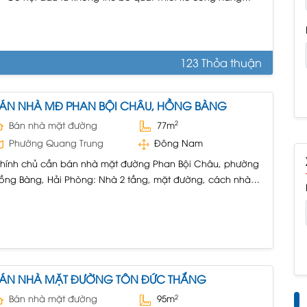
ầy đủ, dành cho thuê mặt bằng rộng Thông tin chi tiết tòa
hà mặt đường Ngô Gia Tự, Hải An Diện tích: ~1000m²
ngang 17m, nở hậu 23m)...
123 Thỏa thuận
ÁN NHÀ MĐ PHAN BỘI CHÂU, HỒNG BÀNG
2
Bán nhà mặt đường
77m
Phường Quang Trung
Đông Nam
hính chủ cần bán nhà mặt đường Phan Bội Châu, phường
ồng Bàng, Hải Phòng: Nhà 2 tầng, mặt đường, cách nhà
át lớn 200m. Diện tích 77,3m2; 2 tầng, mặt tiền 4,55m, dài
7,55m. Dòng tiền sinh lời cho thuê hàng tháng 15-
0tr/tháng. Sổ đỏ. Liên hệ: 09096.88880 (Chính chủ).
ÁN NHÀ MẶT ĐƯỜNG TÔN ĐỨC THẮNG
2
Bán nhà mặt đường
95m