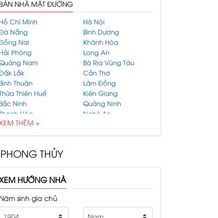
BÁN NHÀ MẶT ĐƯỜNG
Hồ Chí Minh
Hà Nội
Đà Nẵng
Bình Dương
Đồng Nai
Khánh Hòa
Hải Phòng
Long An
Quảng Nam
Bà Rịa Vũng Tàu
Đắk Lắk
Cần Thơ
Bình Thuận
Lâm Đồng
Thừa Thiên Huế
Kiên Giang
Bắc Ninh
Quảng Ninh
Thanh Hóa
Nghệ An
XEM THÊM +
Hải Dương
Gia Lai
Bình Phước
Hưng Yên
Bình Định
Tiền Giang
PHONG THỦY
Thái Bình
Bắc Giang
Hòa Bình
An Giang
Vĩnh Phúc
Tây Ninh
XEM HƯỚNG NHÀ
Thái Nguyên
Lào Cai
Nam Định
Quảng Ngãi
Năm sinh gia chủ
Bến Tre
Đắk Nông
Cà Mau
Vĩnh Long