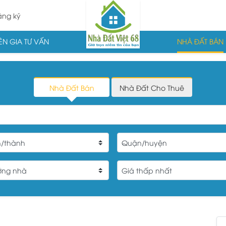
ng ký
N GIA TƯ VẤN
NHÀ ĐẤT BÁN
Nhà Đất Bán
Nhà Đất Cho Thuê