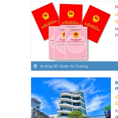
N
N
D
n
–
n
Đường 351 Quận An Dương
B
P
T
H