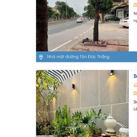
N
n
đ
c
q
Nhà mặt đường Tôn Đức Thắng
B
S
Lê
p.
b
tr