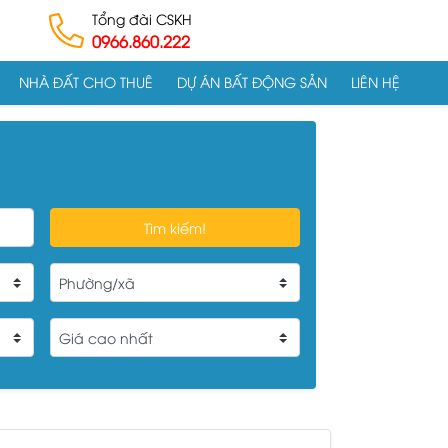
Tổng đài CSKH
0966.860.222
NHÀ ĐẤT CHO THUÊ
DỰ ÁN BẤT ĐỘNG SẢN
LIÊN HỆ
Tìm kiếm!