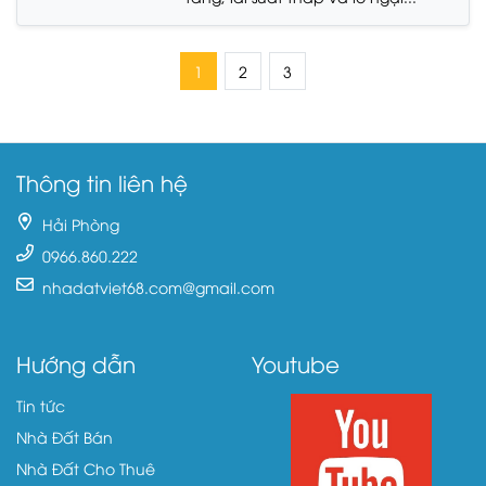
1
2
3
Thông tin liên hệ
Hải Phòng
0966.860.222
nhadatviet68.com@gmail.com
Hướng dẫn
Youtube
Tin tức
Nhà Đất Bán
Nhà Đất Cho Thuê