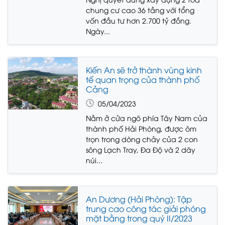
chung cư cao 36 tầng với tổng
vốn đầu tư hơn 2.700 tỷ đồng.
Ngày...
Kiến An sẽ trở thành vùng kinh
tế quan trọng của thành phố
Cảng
05/04/2023
Nằm ở cửa ngõ phía Tây Nam của
thành phố Hải Phòng, được ôm
trọn trong dòng chảy của 2 con
sông Lạch Tray, Đa Độ và 2 dãy
núi...
An Dương (Hải Phòng): Tập
trung cao công tác giải phóng
mặt bằng trong quý II/2023