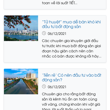
toan về lãi suất TIẾT...
“Tử huyệt” mua dễ bán khó khi
đầu tư bất động sản
06/12/2021
Các chuyên gia khuyên giới đầu
tư trước khi mua bất động sản giai
đoạn hậu giãn cách nên cân
nhắc có bán được không rồi hãy...
‘Tiền rẻ’ Có nên đầu tư vào bất
động sản?
06/12/2021
Chuyên gia cho rằng bất động
sản là kênh trú ẩn an toàn cùng
với vàng, chứng khoán khi vật giá
tăng, lãi suất thấp và lo ngại...