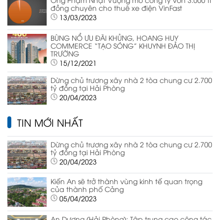
đồng chuyên cho thuê xe điện VinFast
13/03/2023
BÙNG NỔ ƯU ĐÃI KHỦNG, HOANG HUY
COMMERCE “TẠO SÓNG” KHUYNH ĐẢO THỊ
TRƯỜNG
15/12/2021
Dừng chủ trương xây nhà 2 tòa chung cư 2.700
tỷ đồng tại Hải Phòng
20/04/2023
TIN MỚI NHẤT
Dừng chủ trương xây nhà 2 tòa chung cư 2.700
tỷ đồng tại Hải Phòng
20/04/2023
Kiến An sẽ trở thành vùng kinh tế quan trọng
của thành phố Cảng
05/04/2023
An Dương (Hải Phòng): Tập trung cao công tác