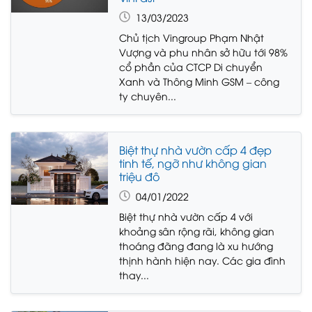
13/03/2023
Chủ tịch Vingroup Phạm Nhật
Vượng và phu nhân sở hữu tới 98%
cổ phần của CTCP Di chuyển
Xanh và Thông Minh GSM – công
ty chuyên...
Biệt thự nhà vườn cấp 4 đẹp
tinh tế, ngỡ như không gian
triệu đô
04/01/2022
Biệt thự nhà vườn cấp 4 với
khoảng sân rộng rãi, không gian
thoáng đãng đang là xu hướng
thịnh hành hiện nay. Các gia đình
thay...