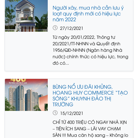
Người xây, mua nhà cần lưu ý
loạt quy định mới có hiệu lực
năm 2022
27/12/2021
Từ ngày 20/01/2022, Thông tư
20/2021/TT-NHNN và Quyết định
1956/QĐ-NHNN (Ngân hàng Nhà
nước) chính thức có hiệu lực, trong
đó có...
BÙNG NỔ ƯU ĐÃI KHỦNG,
HOANG HUY COMMERCE “TẠO
SÓNG” KHUYNH ĐẢO THỊ
TRƯỜNG
15/12/2021
CHỈ TỪ 400 TRIỆU CÓ NGAY NHÀ XỊN
– TIỆN ÍCH SANG – LÃI VAY CHẠM
SÀN !!! Mua căn hộ sang – Không lo