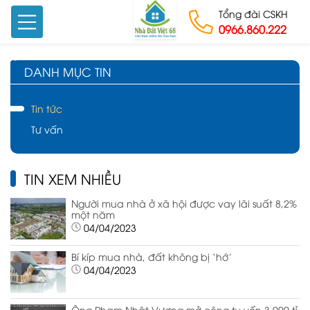
Tổng đài CSKH
0966.860.222
Skip to content
DANH MỤC TIN
Tin tức
Tư vấn
TIN XEM NHIỀU
Người mua nhà ở xã hội được vay lãi suất 8,2%
một năm
04/04/2023
Bí kíp mua nhà, đất không bị ‘hớ’
04/04/2023
Ông Phạm Nhật Vượng mở công ty vốn 3.000 tỉ