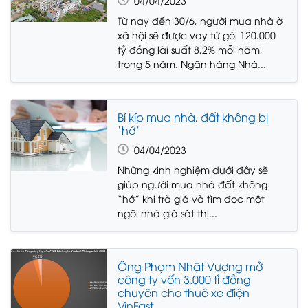
04/04/2023
Từ nay đến 30/6, người mua nhà ở
xã hội sẽ được vay từ gói 120.000
tỷ đồng lãi suất 8,2% mỗi năm,
trong 5 năm. Ngân hàng Nhà...
Bí kíp mua nhà, đất không bị
‘hớ’
04/04/2023
Những kinh nghiệm dưới đây sẽ
giúp người mua nhà đất không
“hớ” khi trả giá và tìm đọc một
ngôi nhà giá sát thị...
Ông Phạm Nhật Vượng mở
công ty vốn 3.000 tỉ đồng
chuyên cho thuê xe điện
VinFast