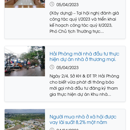
05/04/2023
(Xây dựng) – Tại hội nghị đánh giá
công tác quý I/2023 và triển khai
kế hoạch công tác quý II/2023,
Phó Chủ tịch Thường trực...
Hải Phòng mời nhà đầu tư thực
hiện dự án nhà ở thương mại.
05/04/2023
Ngày 2/4, Sở KH & ĐT TP. Hải Phòng
cho biết vừa phát đi thông báo
mời gọi nhà đầu tư đăng ký tham
gia thực hiện dự án Khu nhà...
Người mua nhà ở xã hội được
vay lãi suất 8,2% một năm