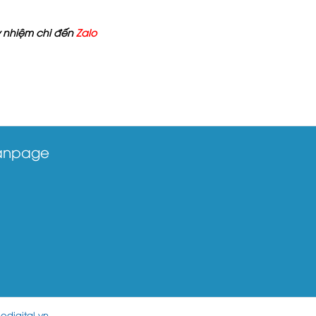
Ủy nhiệm chi đến
Zalo
anpage
odigital.vn