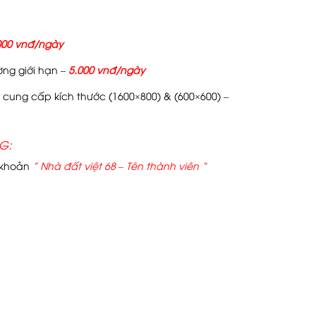
000 vnđ/ngày
ượng giới hạn –
5.000 vnđ/ngày
cung cấp kích thước (1600×800) & (600×600) –
G:
i khoản
” Nhà đất việt 68 – Tên thành viên “