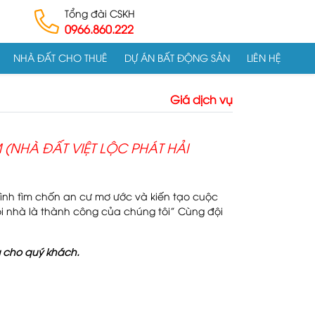
Tổng đài CSKH
0966.860.222
NHÀ ĐẤT CHO THUÊ
DỰ ÁN BẤT ĐỘNG SẢN
LIÊN HỆ
Giá dịch vụ
 (NHÀ ĐẤT VIỆT LỘC PHÁT HẢI
nh tìm chốn an cư mơ ước và kiến tạo cuộc
ọi nhà là thành công của chúng tôi”
Cùng đội
g cho quý khách.