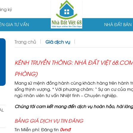
ng ký
N GIA TƯ VẤN
NHÀ ĐẤT BÁN
Trang chủ
Giá dịch vụ
KÊNH TRUYỀN THÔNG: NHÀ ĐẤT VIỆT 68.COM
PHÒNG)
Mang sứ mệnh đồng hành cùng khách hàng trên hành trì
sống thịnh vượng. * Với phương châm: “ Sự an cư của m
ngũ nhân viên tư vấn Nhiệt tình – Chuyên nghiệp.
Chúng tôi cam kết mang đến dịch vụ hoàn hảo, hài lòn
AL
BẢNG GIÁ DỊCH VỤ TIN ĐĂNG
Tin Miễn phí: Đăng tin
0vnđ