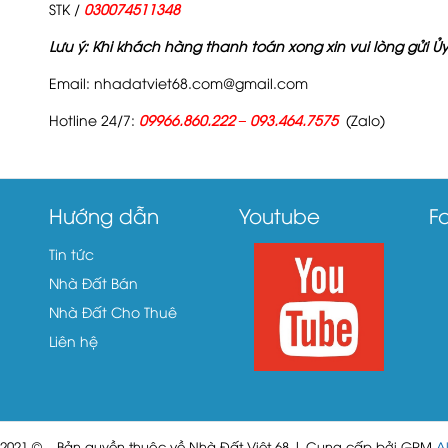
STK /
030074511348
Lưu ý: Khi khách hàng thanh toán xong xin vui lòng gửi 
Email: nhadatviet68.com@gmail.com
Hotline 24/7:
09966.860.222 – 093.464.7575
(Zalo)
Hướng dẫn
Youtube
F
Tin tức
Nhà Đất Bán
Nhà Đất Cho Thuê
Liên hệ
 2021 © – Bản quyền thuộc về Nhà Đất Việt 68 | Cung cấp bởi GPM
Al