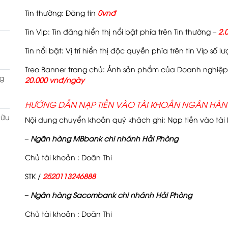
Tin thường: Đăng tin
0vnđ
Tin Vip: Tin đăng hiển thị nổi bật phía trên Tin thường –
2.
Tin nổi bật: Vị trí hiển thị độc quyền phía trên tin Vip số l
Treo Banner trang chủ: Ảnh sản phẩm của Doanh nghiệp 
g
20.000 vnđ/ngày
HƯỚNG DẪN NẠP TIỀN VÀO TÀI KHOẢN NGÂN HÀN
hữu
Nội dung chuyển khoản quý khách ghi: Nạp tiền vào tà
– Ngân hàng MBbank chi nhánh Hải Phòng
Chủ tài khoản : Doãn Thi
STK /
2520113246888
– Ngân hàng Sacombank chi nhánh Hải Phòng
Chủ tài khoản : Doãn Thi