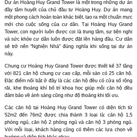
Dự án Hoàng Huy Grand Tower là một trong những dự án
đầy tâm huyết của chủ đầu tư Hoàng Huy. Dự án mang
một phong cách hoàn toàn khác biệt, tạo ra một chuẩn mực
mới cho cuộc sống của cư dân. Tại Hoàng Huy Grand
Tower, con người luôn được coi là trung tâm, sự tiện nghi
và sức khỏe cư dân luôn được đặt lên hàng đầu. Cư dân
sẽ trở nên “Nghiện Nhà” đúng nghĩa khi sống tại dự án
này.
Chung cư Hoàng Huy Grand Tower được thiết kế 37 tầng
với 821 căn hộ chung cư cao cấp, mỗi sàn có 25 căn hộ.
Đặc điểm nổi bật ở đây là các căn hộ đều có cửa sổ rộng
rãi, khe thoáng khí bố trí khoa học giúp mỗi căn hộ đều
đảm bảo về ánh sáng cũng như độ thoáng khi tối ưu.
Các căn hộ tại Hoàng Huy Grand Tower có diện tích từ
52m2 đến 76m2 được chia thành 3 loại là: căn hộ 1,5
phòng ngủ, căn hộ 2 phòng ngủ và căn hộ 3 phòng ngủ.
Với mỗi loại, khách hàng cũng có thêm các lựa chọn về
hướng và diện tích khác nhau.