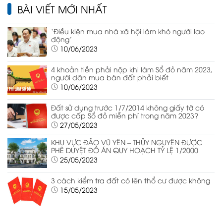
BÀI VIẾT MỚI NHẤT
‘Điều kiện mua nhà xã hội làm khó người lao
động’
10/06/2023
4 khoản tiền phải nộp khi làm Sổ đỏ năm 2023,
người dân mua bán đất phải biết
10/06/2023
Đất sử dụng trước 1/7/2014 không giấy tờ có
được cấp Sổ đỏ miễn phí trong năm 2023?
27/05/2023
KHU VỰC ĐẢO VŨ YÊN – THỦY NGUYÊN ĐƯỢC
PHÊ DUYỆT ĐỒ ÁN QUY HOẠCH TỶ LỆ 1/2000
25/05/2023
3 cách kiểm tra đất có lên thổ cư được không
15/05/2023