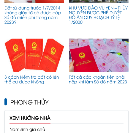
Đất sử dụng trước 1/7/2014
KHU VỰC ĐẢO VŨ YÊN – THỦY
không giấy tờ có được cấp
NGUYÊN ĐƯỢC PHÊ DUYỆT
Sổ đỏ miễn phí trong năm
ĐỒ ÁN QUY HOẠCH TỶ LỆ
2023?
1/2000
3 cách kiểm tra đất có lên
Tất cả các khoản tiền phải
thổ cư được không
nộp khi làm Sổ đỏ năm 2023
PHONG THỦY
XEM HƯỚNG NHÀ
Năm sinh gia chủ