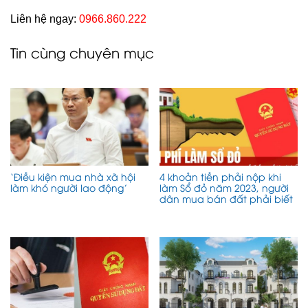
Liên hệ ngay:
0966.860.222
Tin cùng chuyên mục
‘Điều kiện mua nhà xã hội
4 khoản tiền phải nộp khi
làm khó người lao động’
làm Sổ đỏ năm 2023, người
dân mua bán đất phải biết