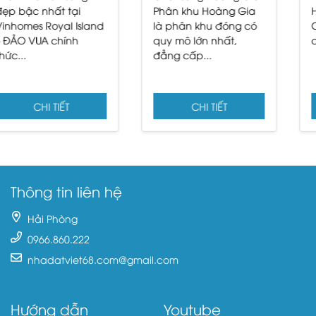
Phân khu Hoàng Gia
Hoang Huy
là phân khu đóng có
Commerce mang đến
quy mô lớn nhất,
cơ hội “trăm năm có...
đẳng cấp...
CHI TIẾT
CHI TIẾT
Thông tin liên hệ
Hải Phòng
0966.860.222
nhadatviet68.com@gmail.com
Hướng dẫn
Youtube