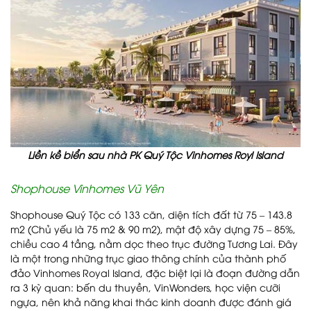
Liền kề biển sau nhà PK Quý Tộc Vinhomes Royl Island
Shophouse Vinhomes Vũ Yên
Shophouse Quý Tộc có 133 căn, diện tích đất từ 75 – 143.8
m2 (Chủ yếu là 75 m2 & 90 m2), mật độ xây dựng 75 – 85%,
chiều cao 4 tầng, nằm dọc theo trục đường Tương Lai. Đây
là một trong những trục giao thông chính của thành phố
đảo Vinhomes Royal Island, đặc biệt lại là đoạn đường dẫn
ra 3 kỳ quan: bến du thuyền, VinWonders, học viện cưỡi
ngựa, nên khả năng khai thác kinh doanh được đánh giá