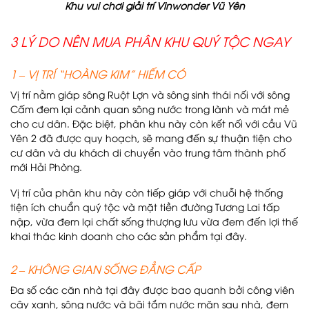
Khu vui chơi giải trí Vinwonder Vũ Yên
3 LÝ DO NÊN MUA PHÂN KHU QUÝ TỘC NGAY
1 – VỊ TRÍ “HOÀNG KIM” HIẾM CÓ
Vị trí nằm giáp sông Ruột Lợn và sông sinh thái nối với sông
Cấm đem lại cảnh quan sông nước trong lành và mát mẻ
cho cư dân. Đặc biệt, phân khu này còn kết nối với cầu Vũ
Yên 2 đã được quy hoạch, sẽ mang đến sự thuận tiện cho
cư dân và du khách di chuyển vào trung tâm thành phố
mới Hải Phòng.
Vị trí của phân khu này còn tiếp giáp với chuỗi hệ thống
tiện ích chuẩn quý tộc và mặt tiền đường Tương Lai tấp
nập, vừa đem lại chất sống thượng lưu vừa đem đến lợi thế
khai thác kinh doanh cho các sản phẩm tại đây.
2 – KHÔNG GIAN SỐNG ĐẲNG CẤP
Đa số các căn nhà tại đây được bao quanh bởi công viên
cây xanh, sông nước và bãi tắm nước mặn sau nhà, đem