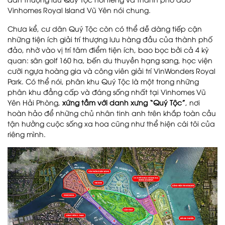
Vinhomes Royal Island Vũ Yên nói chung.
Chưa kể, cư dân Quý Tộc còn có thể dễ dàng tiếp cận
những tiện ích giải trí thượng lưu hàng đầu của thành phố
đảo, nhờ vào vị trí tâm điểm tiện ích, bao bọc bởi cả 4 kỳ
quan: sân golf 160 ha, bến du thuyền hạng sang, học viện
cưỡi ngựa hoàng gia và công viên giải trí VinWonders Royal
Park. Có thể nói, phân khu Quý Tộc là một trong những
phân khu đẳng cấp và đáng sống nhất tại Vinhomes Vũ
Yên Hải Phòng,
xứng tầm với danh xưng “Quý Tộc”
, nơi
hoàn hảo để những chủ nhân tinh anh trên khắp toàn cầu
tận hưởng cuộc sống xa hoa cũng như thể hiện cái tôi của
riêng mình.