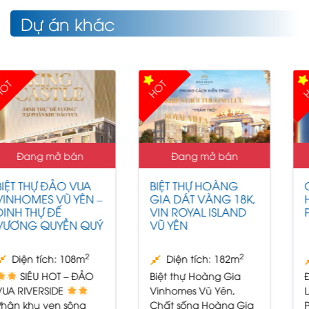
Dự án khác
HOT
HOT
Đang mở bán
Đang mở bán
BIỆT THỰ HOÀNG
Chung cư Hoàng
GIA DÁT VÀNG 18K,
Huy Commerce Hải
VIN ROYAL ISLAND
Phòng
VŨ YÊN
2
2
Diện tích: 182m
Diện tích: 70m
Biệt thự Hoàng Gia
ĐÔI KHI LỠ HẸN 1 GIỜ –
Vinhomes Vũ Yên,
LẦN SAU MUỐN GẶP
Chất sống Hoàng Gia
PHẢI CHỜ TRĂM NĂM