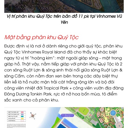
Vị trí phân khu Quý Tộc trên bản đồ 11 pk tại Vinhomes Vũ
Yên
Mặt bằng phân khu Quý Tộc
Được định vị là nơi ở dành riêng cho giới quý tộc, phân khu
Quý Tộc Vinhomes Royal Island đã cho thấy sự khác biệt
ngay từ vị trí “hoàng kim”: mặt ngoài giáp sông – mặt trong
giáp hồ. Thật vậy, nằm tiếp giáp với phân khu Quý Tộc là 2
con sông Ruột Lợn & sông sinh thái nối giữa sông Ruột Lợn &
sông Cấm, còn nằm đan xen bên trong các dãy biệt thự
liền kề là hồ nước mặn trải cát trắng rộng lớn và bộ đôi
công viên nhiệt đới Tropical Park + công viên vườn địa đàng
Đông Dương Tonkin Park, rực rỡ nở hoa bốn mùa, tô điểm
sắc xanh cho cả phân khu.