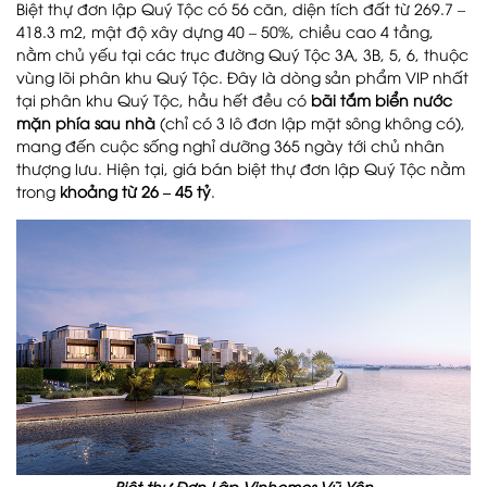
Biệt thự đơn lập Quý Tộc có 56 căn, diện tích đất từ 269.7 –
418.3 m2, mật độ xây dựng 40 – 50%, chiều cao 4 tầng,
nằm chủ yếu tại các trục đường Quý Tộc 3A, 3B, 5, 6, thuộc
vùng lõi phân khu Quý Tộc. Đây là dòng sản phẩm VIP nhất
tại phân khu Quý Tộc, hầu hết đều có
bãi tắm biển nước
mặn phía sau nhà
(chỉ có 3 lô đơn lập mặt sông không có),
mang đến cuộc sống nghỉ dưỡng 365 ngày tới chủ nhân
thượng lưu. Hiện tại, giá bán biệt thự đơn lập Quý Tộc nằm
trong
khoảng
từ 26 – 45 tỷ
.
Biệt thự Đơn Lập Vinhomes Vũ Yên