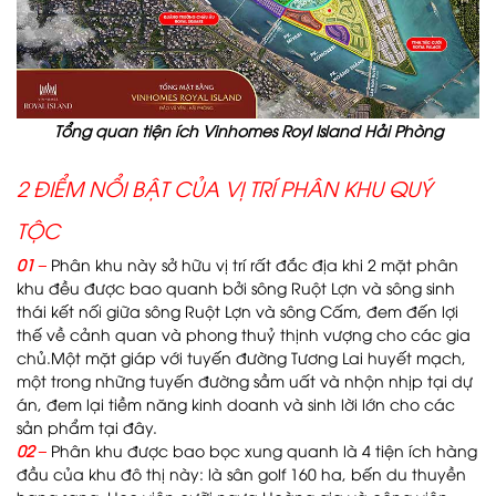
Tổng quan tiện ích Vinhomes Royl Island Hải Phòng
2 ĐIỂM NỔI BẬT CỦA VỊ TRÍ PHÂN KHU QUÝ
TỘC
01 –
Phân khu này sở hữu vị trí rất đắc địa khi 2 mặt phân
khu đều được bao quanh bởi sông Ruột Lợn và sông sinh
thái kết nối giữa sông Ruột Lợn và sông Cấm, đem đến lợi
thế về cảnh quan và phong thuỷ thịnh vượng cho các gia
chủ.Một mặt giáp với tuyến đường Tương Lai huyết mạch,
một trong những tuyến đường sầm uất và nhộn nhịp tại dự
án, đem lại tiềm năng kinh doanh và sinh lời lớn cho các
sản phẩm tại đây.
02 –
Phân khu được bao bọc xung quanh là 4 tiện ích hàng
đầu của khu đô thị này: là sân golf 160 ha, bến du thuyền