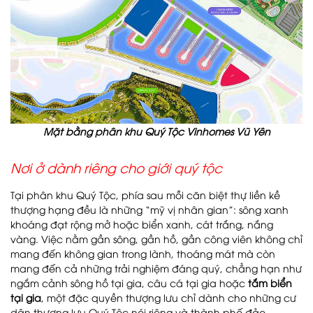
Mặt bằng phân khu Quý Tộc Vinhomes Vũ Yên
Nơi ở dành riêng cho giới quý tộc
Tại phân khu Quý Tộc, phía sau mỗi căn biệt thự liền kề
thượng hạng đều là những “mỹ vị nhân gian”: sông xanh
khoáng đạt rộng mở hoặc biển xanh, cát trắng, nắng
vàng. Việc nằm gần sông, gần hồ, gần công viên không chỉ
mang đến không gian trong lành, thoáng mát mà còn
mang đến cả những trải nghiệm đáng quý, chẳng hạn như
ngắm cảnh sông hồ tại gia, câu cá tại gia hoặc
tắm biển
tại gia
, một đặc quyền thượng lưu chỉ dành cho những cư
dân thượng lưu Quý Tộc nói riêng và thành phố đảo