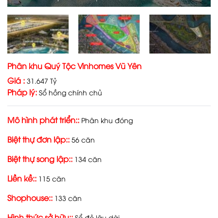
Phân khu Quý Tộc Vinhomes Vũ Yên
Giá :
31.647 Tỷ
Pháp lý:
Sổ hồng chính chủ
Mô hình phát triển::
Phân khu đóng
Biệt thự đơn lập::
56 căn
Biệt thự song lập::
134 căn
Liền kề::
115 căn
Shophouse::
133 căn
Hình thức sở hữu::
Sổ đỏ lâu dài