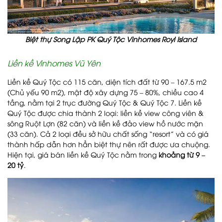
Biệt thự Song Lập PK Quý Tộc Vinhomes Royl Island
Liền kề Vinhomes Vũ Yên
Liền kề Quý Tộc có 115 căn, diện tích đất từ 90 – 167.5 m2
(Chủ yếu 90 m2), mật độ xây dựng 75 – 80%, chiều cao 4
tầng, nằm tại 2 trục đường Quý Tộc & Quý Tộc 7. Liền kề
Quý Tộc được chia thành 2 loại: liền kề view công viên &
sông Ruột Lợn (82 căn) và liền kề đảo view hồ nước mặn
(33 căn). Cả 2 loại đều sở hữu chất sống “resort” và có giá
thành hấp dẫn hơn hẳn biệt thự nên rất được ưa chuộng.
Hiện tại, giá bán liền kề Quý Tộc nằm trong
khoảng từ 9 –
20 tỷ
.