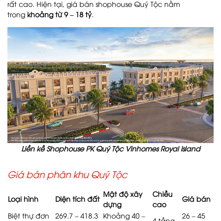
rất cao. Hiện tại, giá bán shophouse Quý Tộc nằm
trong
khoảng từ 9 – 18 tỷ
.
Liền kề Shophouse PK Quý Tộc Vinhomes Royal Island
Giá bán phân khu Quý Tộc
Mật độ xây
Chiều
Loại hình
Diện tích đất
Giá bán
dựng
cao
Biệt thự đơn
269.7 – 418.3
Khoảng 40 –
26 – 45
4 tầng