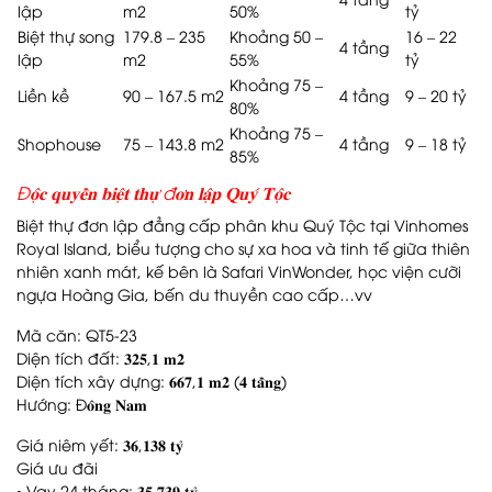
lập
m2
50%
tỷ
Biệt thự song
179.8 – 235
Khoảng 50 –
16 – 22
4 tầng
lập
m2
55%
tỷ
Khoảng 75 –
Liền kề
90 – 167.5 m2
4 tầng
9 – 20 tỷ
80%
Khoảng 75 –
Shophouse
75 – 143.8 m2
4 tầng
9 – 18 tỷ
85%
Đ𝐨̣̂𝐜 𝐪𝐮𝐲𝐞̂̀𝐧 𝐛𝐢𝐞̣̂𝐭 𝐭𝐡𝐮̛̣ đ𝐨̛𝐧 𝐥𝐚̣̂𝐩 𝐐𝐮𝐲́ 𝐓𝐨̣̂𝐜
Biệt thự đơn lập đẳng cấp phân khu Quý Tộc tại Vinhomes
Royal Island, biểu tượng cho sự xa hoa và tinh tế giữa thiên
nhiên xanh mát, kế bên là Safari VinWonder, học viện cưỡi
ngựa Hoàng Gia, bến du thuyền cao cấp…vv
Mã căn: QT5-23
Diện tích đất: 𝟑𝟐𝟓,𝟏 𝐦𝟐
Diện tích xây dựng: 𝟔𝟔𝟕,𝟏 𝐦𝟐 (𝟒 𝐭𝐚̂̀𝐧𝐠)
Hướng: Đ𝐨̂𝐧𝐠 𝐍𝐚𝐦
Giá niêm yết: 𝟑𝟔,𝟏𝟑𝟖 𝐭𝐲̉
Giá ưu đãi
• Vay 24 tháng: 𝟑𝟓,𝟕𝟑𝟗 𝐭𝐲̉