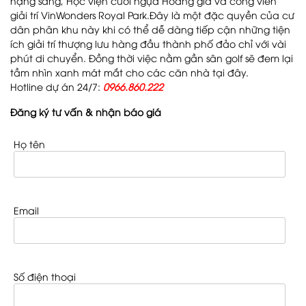
hạng sang, Học viện cưỡi ngựa Hoàng gia và công viên
giải trí VinWonders Royal Park.Đây là một đặc quyền của cư
dân phân khu này khi có thể dễ dàng tiếp cận những tiện
ích giải trí thượng lưu hàng đầu thành phố đảo chỉ với vài
phút di chuyển. Đồng thời việc nằm gần sân golf sẽ đem lại
tầm nhìn xanh mát mắt cho các căn nhà tại đây.
Hotline dự án 24/7:
0966.860.222
Đăng ký tư vấn & nhận báo giá
Họ tên
Email
Số điện thoại