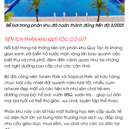
Bể bơi trong phân khu đã hoàn thành đúng tiến độ 3/2025
TIỆN ÍCH PHÂN KHU QUÝ TỘC CÓ GÌ?
Nổi bật trong hệ thống tiện ích phân khu Quý Tộc là không
gian xanh với biển hồ nước mặn rộng lớn bao quanh các
biệt thự và nhà phố, đem đến cảnh quan như tại những
nơi nghỉ dưỡng cao cấp cho các căn nhà.
Bộ đôi công viên Tonkin Park và Tropical Park, sở hữu hàng
chục loài cây nhiệt đới quanh năm tươi tốt, nhiều cụm
artwork đẹp mắt và các tiện ích như sân chơi trẻ em,
đường chạy bộ, hồ bơi, vườn BBQ, vườn trà… giúp cư dân
mọi lứa tuổi có thể thư giãn, vui chơi, luyện tập thể thao.
Phân khu này còn sở hữu một trường học liên cấp quốc tế
có diện tích lớn và trung tâm thương mại dịch vụ, đáp ứng
nhu cầu giáo dục, mua sắm, vui chơi cho các cư dân tại