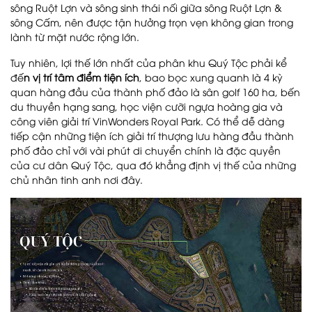
sông Ruột Lợn và sông sinh thái nối giữa sông Ruột Lợn &
sông Cấm, nên được tận hưởng trọn vẹn không gian trong
lành từ mặt nước rộng lớn.
Tuy nhiên, lợi thế lớn nhất của phân khu Quý Tộc phải kể
đế
n vị trí tâm điểm tiện ích
, bao bọc xung quanh là 4 kỳ
quan hàng đầu của thành phố đảo là sân golf 160 ha, bến
du thuyền hạng sang, học viện cưỡi ngựa hoàng gia và
công viên giải trí VinWonders Royal Park. Có thể dễ dàng
tiếp cận những tiện ích giải trí thượng lưu hàng đầu thành
phố đảo chỉ với vài phút di chuyển chính là đặc quyền
của cư dân Quý Tộc, qua đó khẳng định vị thế của những
chủ nhân tinh anh nơi đây.