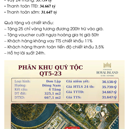
• Thanh toán TTĐ: 𝟑𝟒,𝟔𝟔𝟕 𝐭𝐲̉
• Thanh toán sớm: 𝟑𝟏,𝟔𝟒𝟕 𝐭𝐲̉
Quà tặng và chiết khấu:
– Tặng 25 chỉ vàng tương đương 200tr trừ vào giá.
– Tặng voucher cưỡi ngựa hoàng gia trị giá 50tr
– Khách hàng không vay TTS chiết khấu 11%
– Khách hàng thanh toán tiến độ chiết khấu 3,5%
– Hỗ trợ lãi suất 24th.