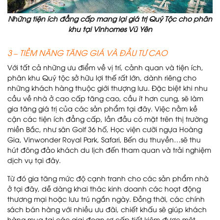
Những tiện ích đẳng cấp mang lại giá trị Quý Tộc cho phân
khu tại Vinhomes Vũ Yên
3 – TIỀM NĂNG TĂNG GIÁ VÀ ĐẦU TƯ CAO
Với tất cả những ưu điểm về vị trí, cảnh quan và tiện ích,
phân khu Quý tộc sở hữu lợi thế rất lớn, dành riêng cho
những khách hàng thuộc giới thượng lưu. Đặc biệt khi nhu
cầu về nhà ở cao cấp tăng cao, cầu ít hơn cung, sẽ làm
gia tăng giá trị của các sản phẩm tại đây. Việc nằm kề
cận các tiện ích đẳng cấp, lần đầu có mặt trên thị trường
miền Bắc, như sân Golf 36 hố, Học viện cưỡi ngựa Hoàng
Gia, Vinwonder Royal Park, Safari, Bến du thuyền…sẽ thu
hút đông đảo khách du lịch đến tham quan và trải nghiệm
dịch vụ tại đây.
Từ đó gia tăng mức độ cạnh tranh cho các sản phẩm nhà
ở tại đây, dễ dàng khai thác kinh doanh các hoạt động
thương mại hoặc lưu trú ngắn ngày. Đồng thời, các chính
sách bán hàng với nhiều ưu đãi, chiết khấu sẽ giúp khách
hàng mua tại các giai đoạn sơ cấp tiết kiệm được một