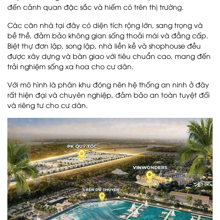
đến cảnh quan đặc sắc và hiếm có trên thị trường.
Các căn nhà tại đây có diện tích rộng lớn, sang trọng và
bề thề, đảm bảo không gian sống thoải mái và đẳng cấp.
Biệt thự đơn lập, song lập, nhà liền kề và shophouse đều
được xây dựng và bàn giao với tiêu chuẩn cao, mang đến
trải nghiệm sống xa hoa cho cư dân​.
Với mô hình là phân khu đóng nên hệ thống an ninh ở đây
rất hiện đại và chuyên nghiệp, đảm bảo an toàn tuyệt đối
và riêng tư cho cư dân​.