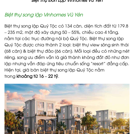
Biệt thự song lập Vinhomes Vũ Yên
Biệt thự song lập Quý Tộc có 134 căn, diện tích đất từ 179.8
– 235 m2, mật độ xây dựng 50 – 55%, chiều cao 4 tầng,
nằm tại các trục đường nội bộ Quý Tộc. Biệt thự song lập
Quý Tộc được chia thành 2 loại: biệt thự view sông sinh thái
(68 căn) & biệt thự đảo (66 căn). Mỗi loại đều có những nét
riêng, song ưu điểm vẫn là giá thành không đắt đỏ như đơn
lập nhưng vẫn đáp ứng tiêu chuẩn sống “resort” đẳng cấp.
Hiện tại, giá bán biệt thự song lập Quý Tộc nằm
trong
khoảng từ 16 – 22 tỷ
.