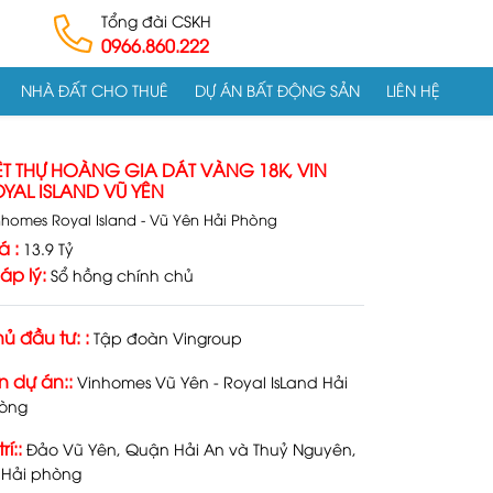
Tổng đài CSKH
0966.860.222
NHÀ ĐẤT CHO THUÊ
DỰ ÁN BẤT ĐỘNG SẢN
LIÊN HỆ
ỆT THỰ HOÀNG GIA DÁT VÀNG 18K, VIN
YAL ISLAND VŨ YÊN
nhomes Royal Island - Vũ Yên Hải Phòng
á :
13.9 Tỷ
áp lý:
Sổ hồng chính chủ
ủ đầu tư: :
Tập đoàn Vingroup
n dự án::
Vinhomes Vũ Yên - Royal IsLand Hải
òng
trí::
Đảo Vũ Yên, Quận Hải An và Thuỷ Nguyên,
. Hải phòng