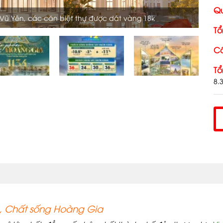
Qu
Vũ Yên, các căn biệt thự được dát vàng 18k
Tổ
Câ
Tổ
8.
n, Chất sống Hoàng Gia