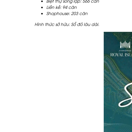
Biệt thự song lập: 566 căn
Liền kề: 94 căn
Shophouse: 203 căn
Hình thức sở hữu: Sổ đỏ lâu dài.