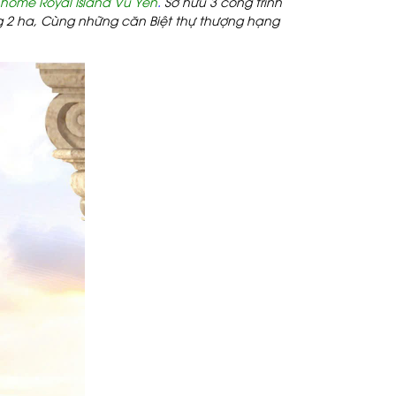
nhome Royal Island Vũ Yên
.
Sở hữu 3 công trình
g 2 ha,
Cùng những căn Biệt thự thượng hạng