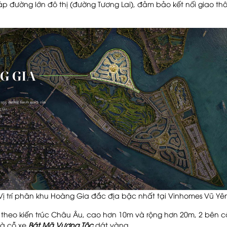
giáp đường lớn đô thị (đường Tương Lai), đảm bảo kết nối giao t
Vị trí phân khu Hoàng Gia đắc địa bậc nhất tại Vinhomes Vũ Yê
theo kiến trúc Châu Âu, cao hơn 10m và rộng hơn 20m, 2 bên cổ
là cỗ xe
Bát Mã Vương Tộc
dát vàng.