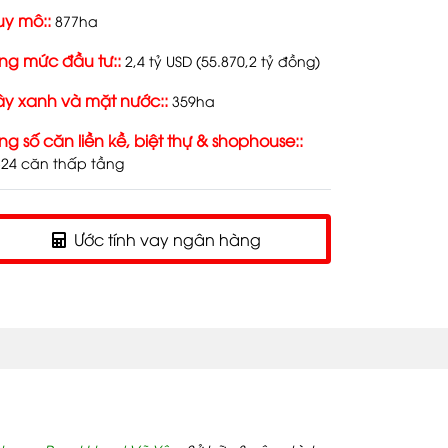
y mô::
877ha
ng mức đầu tư::
2,4 tỷ USD (55.870,2 tỷ đồng)
y xanh và mặt nước::
359ha
ng số căn liền kề, biệt thự & shophouse::
324 căn thấp tầng
Ước tính vay ngân hàng