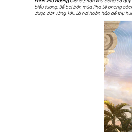
Phân khu Hoàng Gia
là phân khu đóng có quy 
biểu tượng:
Bể bơi bốn mùa Pha Lê phong các
được dát vàng 18k. L
à nơi hoàn hảo để thụ hư