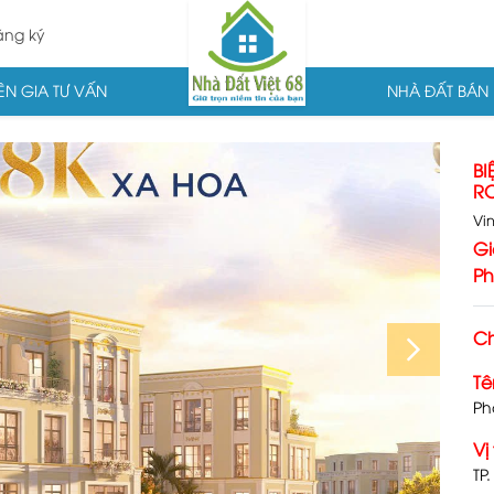
ng ký
N GIA TƯ VẤN
NHÀ ĐẤT BÁN
BI
RO
Vi
Gi
Ph
Ch
Tê
Ph
Vị 
TP