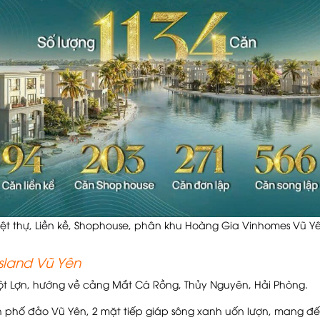
iệt thự, Liền kề, Shophouse, phân khu Hoàng Gia Vinhomes Vũ Y
Island Vũ Yên
t Lợn, hướng về cảng Mắt Cá Rồng, Thủy Nguyên, Hải Phòng.
ành phố đảo Vũ Yên, 2 mặt tiếp giáp sông xanh uốn lượn, mang đ