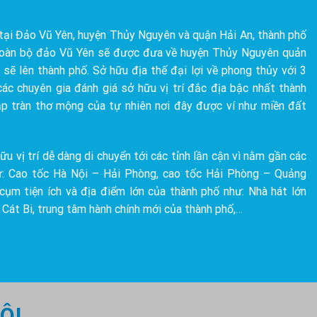
 tại Đảo Vũ Yên, huyện Thủy Nguyên và quận Hải An, thành phố
toàn bộ đảo Vũ Yên sẽ được đưa về huyện Thủy Nguyên quản
ẽ lên thành phố. Sở hữu địa thế đại lợi về phong thủy với 3
ác chuyên gia đánh giá sở hữu vị trí đắc địa bậc nhất thành
ập tràn thơ mộng của tự nhiên nơi đây được ví như miền đất
 vị trí dễ dàng di chuyển tới các tỉnh lần cận vì nằm gần các
: Cao tốc Hà Nội – Hải Phòng, cao tốc Hải Phòng – Quảng
cụm tiện ích và địa điểm lớn của thành phố như: Nhà hát lớn
 Cát Bi, trung tâm hành chính mới của thành phố,…
ÔI