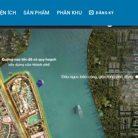
IỆN ÍCH
SẢN PHẨM
PHÂN KHU
ĐĂNG KÝ