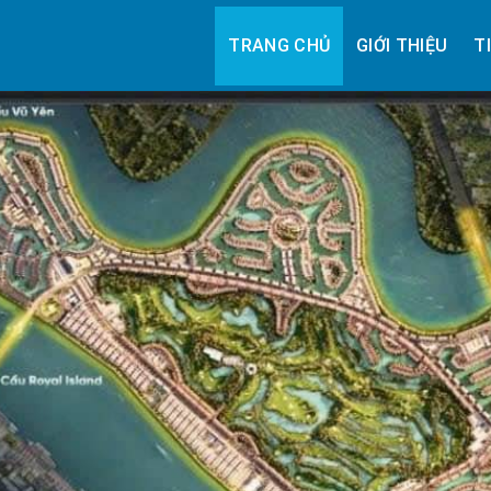
TRANG CHỦ
GIỚI THIỆU
T