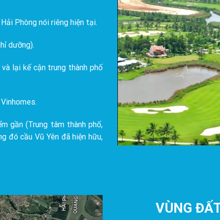
Hải Phòng nói riêng hiện tại.
hỉ dưỡng).
và lại kế cận trung thành phố
a Vinhomes.
ểm gần (Trung tâm thành phố,
ng đó cầu Vũ Yên đã hiện hữu,
VÙNG ĐẤT