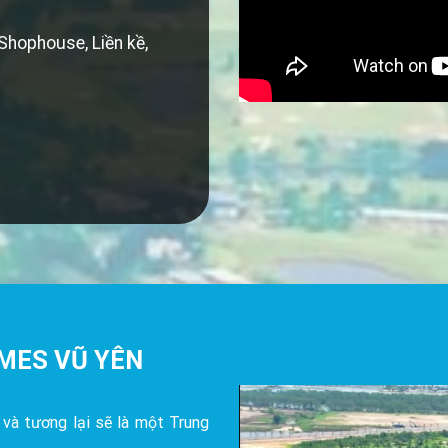
 Shophouse, Liền kề,
MES VŨ YÊN
 và tương lại sẽ là một Trung