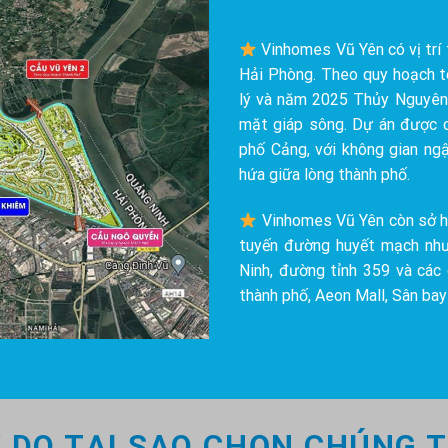
Vinhomes Vũ Yên có vị trí
Hải Phòng. Theo quy hoạch 
lý và năm 2025 Thủy Nguyên s
mặt giáp sông. Dự án được c
phố Cảng, với không gian ng
hứa giữa lòng thành phố.
Vinhomes Vũ Yên còn sở hữu
tuyến đường huyết mạch như
Ninh, đường tỉnh 359 và các 
thành phố, Aeon Mall, Sân bay
Ý DO TẠI SAO CHỌN CHÚNG T