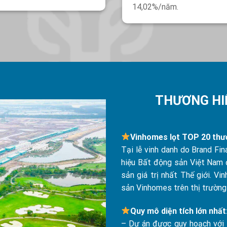
14,02%/năm.
THƯƠNG HIỆ
Vinhomes lọt TOP 20 thươn
Tại lễ vinh danh do Brand Fi
hiệu Bất động sản Việt Nam 
sản giá trị nhất Thế giới. V
sản Vinhomes trên thị trường
Quy mô diện tích lớn nhất
– Dự án được quy hoạch với t