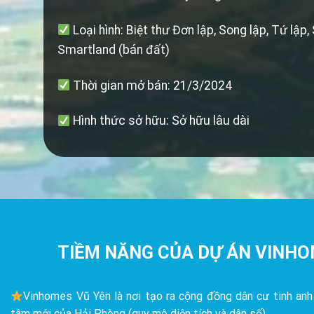
Loại hình: Biệt thư Đơn lập, Song lập, Tứ lập,
Smartland (bán đất)
Thời gian mở bán: 21/3/2024
Hình thức sở hữu: Sở hữu lâu dài
TIỀM NĂNG CỦA DỰ ÁN VINHO
Vinhomes Vũ Yên là nơi tạo ra cộng đồng dân cư tinh anh
tâm mới của Hải Phòng (quy mô diện tích và dân số).