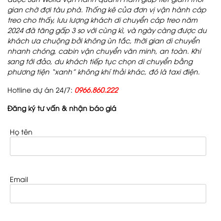
gian chờ đợi tàu phà. Thống kê của đơn vị vận hành cáp
treo cho thấy, lưu lượng khách di chuyển cáp treo năm
2024 đã tăng gấp 3 so với cùng kì, và ngày càng được du
khách ưa chuộng bởi không ùn tắc, thời gian di chuyển
nhanh chóng, cabin vận chuyển văn minh, an toàn. Khi
sang tới đảo, du khách tiếp tục chọn di chuyển bằng
phương tiện “xanh” không khí thải khác, đó là taxi điện.
Hotline dự án 24/7:
0966.860.222
Đăng ký tư vấn & nhận báo giá
Họ tên
Email