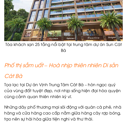
Tòa khách sạn 25 tầng nổi bật tại trung tâm dự án Sun Cát
Bà
Phố thị sầm uất – Hoà nhịp thiên nhiên Di sản
Cát Bà
Tọa lạc tại Dự án Vịnh Trung Tâm Cát Bà – hòn ngọc quý
của vùng đất tuyệt đẹp, nơi nhịp sống hiện đại hòa quyện
cùng cảnh quan thiên nhiên kỳ vĩ.
Những dãy phố thương mại sôi động với quán cà phê, nhà
hàng và cửa hàng cao cấp nằm giữa hàng cây rợp bóng,
tạo nên sự hài hòa giữa tiện nghi và thư thái.