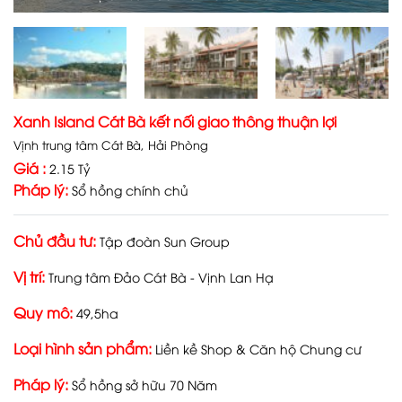
Xanh Island Cát Bà kết nối giao thông thuận lợi
Vịnh trung tâm Cát Bà, Hải Phòng
Giá :
2.15 Tỷ
Pháp lý:
Sổ hồng chính chủ
Chủ đầu tư:
Tập đoàn Sun Group
Vị trí:
Trung tâm Đảo Cát Bà - Vịnh Lan Hạ
Quy mô:
49,5ha
Loại hình sản phẩm:
Liền kề Shop & Căn hộ Chung cư
Pháp lý:
Sổ hồng sở hữu 70 Năm