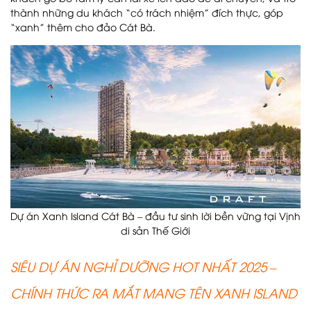
thành những du khách “có trách nhiệm” đích thực, góp
“xanh” thêm cho đảo Cát Bà.
Dự án Xanh Island Cát Bà – đầu tư sinh lời bền vững tại Vịnh
di sản Thế Giới
SIÊU DỰ ÁN NGHỈ DƯỠNG HOT NHẤT 2025 –
CHÍNH THỨC RA MẮT MANG TÊN XANH ISLAND