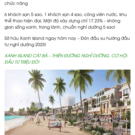
chức năng
6 khách sạn 5 sao, 1 khách sạn 4 sao, công viên nước, khu
thể thao hiện đại, Mật độ xây dựng chỉ 17.23% – không
gian sống xanh, trong lành, chuẩn nghỉ dưỡng 5 sao!
Sở hữu Xanh Island ngay hôm nay – Đón đầu xu hướng đầu
tư nghỉ dưỡng 2025!
XANH ISLAND CÁT BÀ – THIÊN ĐƯỜNG NGHỈ DƯỠNG, CƠ HỘI
ĐẦU TƯ TRIỆU ĐÔ!