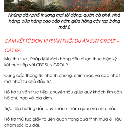
Những dãy phố thương mại sôi động, quán cà phê, nhà
hàng, cửa hàng cao cấp nằm giữa hàng cây rợp bóng
mát 2
CAM KẾT TỪ ĐƠN VỊ PHÂN PHỐI DỰ ÁN SUN GROUP –
CÁT BÀ
Mọi thủ tục , Pháp lý khách hàng đều được thực hiện ký
kết trực tiếp với CĐT SUN GROUP.
Cung cấp thông tin nhanh chóng, chính xác và cập nhật
mới nhất từ chủ đầu tư.
Hỗ trợ tư vấn trực tiếp, chuyên sâu giúp quý khách tìm căn
hộ phù hợp với gia đình.
Trực tiếp hướng dẫn quý khách thăm quan và nhà mẫu.
Hỗ trợ thủ tục giấy tờ Liên quan trong quá trình mua & Hậu
chăm sóc lâu dài.