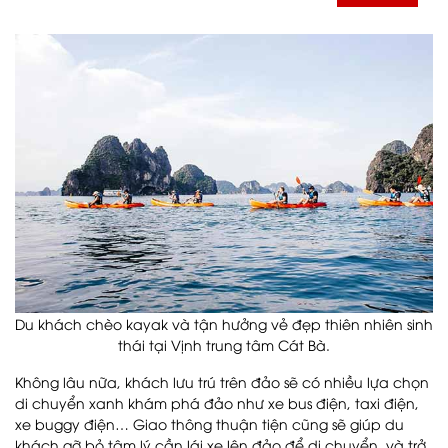
Du khách chèo kayak và tận hưởng vẻ đẹp thiên nhiên sinh
thái tại Vịnh trung tâm Cát Bà.
Không lâu nữa, khách lưu trú trên đảo sẽ có nhiều lựa chọn
di chuyển xanh khám phá đảo như xe bus điện, taxi điện,
xe buggy điện… Giao thông thuận tiện cũng sẽ giúp du
khách gỡ bỏ tâm lý cần lái xe lên đảo để di chuyển, và trở