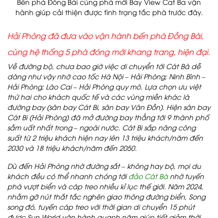
Bến phà Đồng Bài cùng phà mới Bay View Cat Ba vận
hành giúp cải thiện được tình trạng tắc phà trước đây.
Hải Phòng đã đưa vào vận hành bến phà Đồng Bài,
cùng hệ thống 5 phà đóng mới khang trang, hiện đại.
Về đường bộ, chưa bao giờ việc di chuyển tới Cát Bà dễ
dàng như vậy nhờ cao tốc Hà Nội – Hải Phòng; Ninh Bình –
Hải Phòng; Lào Cai – Hải Phòng quy mô. Lựa chọn ưu việt
thứ hai cho khách quốc tế và các vùng miền khác là
đường bay (sân bay Cát Bi, sân bay Vân Đồn). Hiện sân bay
Cát Bi (Hải Phòng) đã mở đường bay thẳng tới 9 thành phố
sầm uất nhất trong – ngoài nước. Cát Bi sắp nâng công
suất từ 2 triệu khách hiện nay lên 13 triệu khách/năm đến
2030 và 18 triệu khách/năm đến 2050.
Dù đến Hải Phòng nhờ đường sắt – không hay bộ, mọi du
khách đều có thể nhanh chóng tới
đảo Cát Bà
nhờ tuyến
phà vượt biển và cáp treo nhiều kỉ lục thế giới. Năm 2024,
nhằm gỡ nút thắt tắc nghẽn giao thông đường biển, Song
song đó, tuyến cáp treo với thời gian di chuyển 15 phút
được Sun World vận hành quanh năm giúp tiết giảm thời