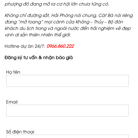
phượng đỏ đang mở ra cơ hội lớn chưa từng có.
Không chỉ đường sắt, Hải Phòng nói chung, Cát Bà nói riêng
đang “mở toang” mọi cánh cửa Không – Thủy – Bộ đón
khách du lịch trong và ngoài nước đến trải nghiệm vẻ đẹp
vịnh di sản thiên nhiên thế giới.
Hotline dự án 24/7:
0966.860.222
Đăng ký tư vấn & nhận báo giá
Họ tên
Email
Số điện thoại