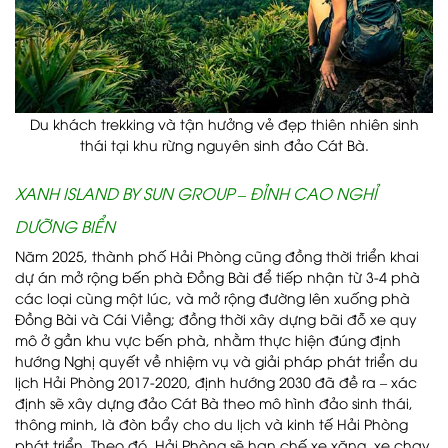
Du khách trekking và tận hưởng vẻ đẹp thiên nhiên sinh
thái tại khu rừng nguyên sinh đảo Cát Bà.
XANH ISLAND BY SUN GROUP – ĐỈNH CAO NGHỈ
DƯỠNG BIỂN
Năm 2025, thành phố Hải Phòng cũng đồng thời triển khai
dự án mở rộng bến phà Đồng Bài để tiếp nhận từ 3-4 phà
các loại cùng một lúc, và mở rộng đường lên xuống phà
Đồng Bài và Cái Viềng; đồng thời xây dựng bãi đỗ xe quy
mô ở gần khu vực bến phà, nhằm thực hiện đúng định
hướng Nghị quyết về nhiệm vụ và giải pháp phát triển du
lịch Hải Phòng 2017-2020, định hướng 2030 đã đề ra – xác
định sẽ xây dựng đảo Cát Bà theo mô hình đảo sinh thái,
thông minh, là đòn bẩy cho du lịch và kinh tế Hải Phòng
phát triển. Theo đó, Hải Phòng sẽ hạn chế xe xăng, xe chạy