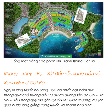
Tổng mặt bằng các phân khu Xanh Island Cát Bà
Không – Thủy – Bộ – Sắt đều sẵn sàng dẫn về
Xanh Island Cát Bà
Nghị trường Quốc hội sáng 19/2 đã nhất loạt bấm nút
thông qua chủ trương đầu tư dự án đường sắt Lào Cai – Hà
Nội – Hải Phòng quy mô gần 8,4 tỷ USD. Giao thương, du lịch
giữa nước láng giềng Trung Quốc với thành phố hoa