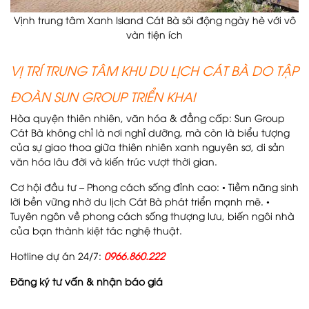
Vịnh trung tâm Xanh Island Cát Bà sôi động ngày hè với vô
vàn tiện ích
VỊ TRÍ TRUNG TÂM KHU DU LỊCH CÁT BÀ DO TẬP
ĐOÀN SUN GROUP TRIỂN KHAI
Hòa quyện thiên nhiên, văn hóa & đẳng cấp: Sun Group
Cát Bà không chỉ là nơi nghỉ dưỡng, mà còn là biểu tượng
của sự giao thoa giữa thiên nhiên xanh nguyên sơ, di sản
văn hóa lâu đời và kiến trúc vượt thời gian.
Cơ hội đầu tư – Phong cách sống đỉnh cao: • Tiềm năng sinh
lời bền vững nhờ du lịch Cát Bà phát triển mạnh mẽ. •
Tuyên ngôn về phong cách sống thượng lưu, biến ngôi nhà
của bạn thành kiệt tác nghệ thuật.
Hotline dự án 24/7:
0966.860.222
Đăng ký tư vấn & nhận báo giá