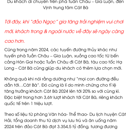
Du khách di chuyển trên phà Tuần Châu – Gia Luận, đến
Vịnh trung tâm Cát Bà
Tới đây, khi “đảo Ngọc” gia tăng trải nghiệm vui chơi
mới, khách trong & ngoài nước về đây sẽ ngày càng
cao hơn.
Cũng trong năm 2024, các tuyến đường thủy khác như
tuyến phà Tuần Châu – Gia Luận, xuồng cao tốc từ bến
cảng Hòn Gai hoặc Tuần Châu đi Cát Bà, tàu cao tốc Hạ
Long – Cát Bà cũng giúp du khách có thêm lựa chọn mới.
Không quá khi nói rằng dường như “mọi con đường đều
dẫn tới…Cát Bà”. Đó cũng là lí do minh chứng cho tỉ lệ
tăng trưởng khách Cát Bà 2024 lên tới 20% so với cùng kì.
Đặc biệt trong hơn 3,6tr lượt khách tới Cát Bà, riêng khách
quốc tế trên 1 triệu lượt.
Theo số liệu từ phòng Văn hóa- Thể thao- Du lịch huyện Cát
Hải, tổng doanh thu từ dịch vụ lưu trú và ăn uống năm
2024 trên đảo Cát Bà đạt 3.354,5 tỷ đồng, tương đương