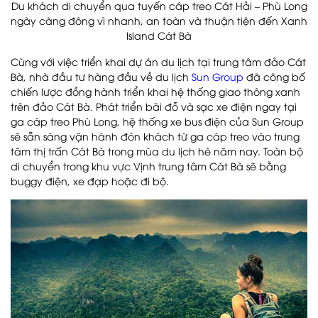
Du khách di chuyển qua tuyến cáp treo Cát Hải – Phù Long
ngày càng đông vì nhanh, an toàn và thuận tiện đến Xanh
Island Cát Bà
Cùng với việc triển khai dự án du lịch tại trung tâm đảo Cát
Bà, nhà đầu tư hàng đầu về du lịch
Sun Group
đã công bố
chiến lược đồng hành triển khai hệ thống giao thông xanh
trên đảo Cát Bà. Phát triển bãi đỗ và sạc xe điện ngay tại
ga cáp treo Phù Long, hệ thống xe bus điện của Sun Group
sẽ sẵn sàng vận hành đón khách từ ga cáp treo vào trung
tâm thị trấn Cát Bà trong mùa du lịch hè năm nay. Toàn bộ
di chuyển trong khu vực Vịnh trung tâm Cát Bà sẽ bằng
buggy điện, xe đạp hoặc đi bộ.