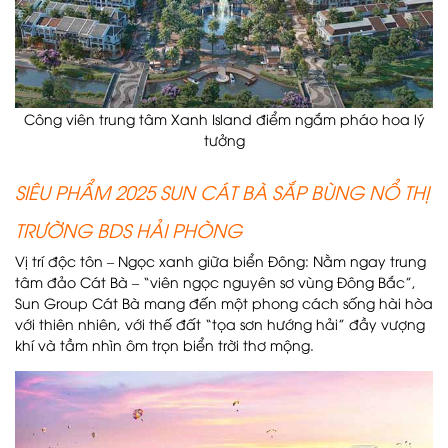
Công viên trung tâm Xanh Island điểm ngắm pháo hoa lý
tưởng
SIÊU PHẨM 2025 SUN CÁT BÀ SẮP BÙNG NỔ THỊ
TRƯỜNG BDS HẢI PHÒNG
Vị trí độc tôn – Ngọc xanh giữa biển Đông: Nằm ngay trung
tâm đảo Cát Bà – “viên ngọc nguyên sơ vùng Đông Bắc”,
Sun Group Cát Bà mang đến một phong cách sống hài hòa
với thiên nhiên, với thế đất “tọa sơn hướng hải” đầy vượng
khí và tầm nhìn ôm trọn biển trời thơ mộng.