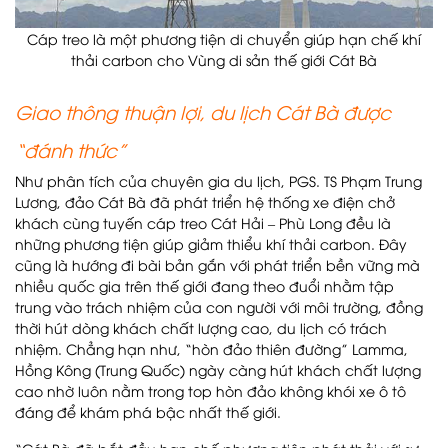
Cáp treo là một phương tiện di chuyển giúp hạn chế khí
thải carbon cho Vùng di sản thế giới Cát Bà
Giao thông thuận lợi, du lịch Cát Bà được
“đánh thức”
Như phân tích của chuyên gia du lịch, PGS. TS Phạm Trung
Lương, đảo Cát Bà đã phát triển hệ thống xe điện chở
khách cùng tuyến cáp treo Cát Hải – Phù Long đều là
những phương tiện giúp giảm thiểu khí thải carbon. Đây
cũng là hướng đi bài bản gắn với phát triển bền vững mà
nhiều quốc gia trên thế giới đang theo đuổi nhằm tập
trung vào trách nhiệm của con người với môi trường, đồng
thời hút dòng khách chất lượng cao, du lịch có trách
nhiệm. Chẳng hạn như, “hòn đảo thiên đường” Lamma,
Hồng Kông (Trung Quốc) ngày càng hút khách chất lượng
cao nhờ luôn nằm trong top hòn đảo không khói xe ô tô
đáng để khám phá bậc nhất thế giới.