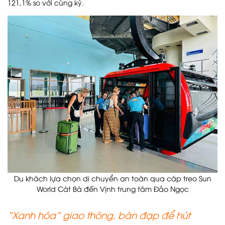
121,1% so với cùng kỳ.
Du khách lựa chọn di chuyển an toàn qua cáp treo Sun
World Cát Bà đến Vịnh trung tâm Đảo Ngọc
“Xanh hóa” giao thông, bàn đạp để hút