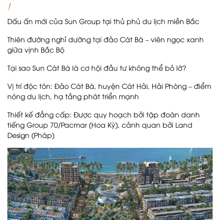
!
Dấu ấn mới của Sun Group tại thủ phủ du lịch miền Bắc
Thiên đường nghỉ dưỡng tại đảo Cát Bà – viên ngọc xanh
giữa vịnh Bắc Bộ
Tại sao Sun Cát Bà là cơ hội đầu tư không thể bỏ lỡ?
Vị trí độc tôn: Đảo Cát Bà, huyện Cát Hải, Hải Phòng – điểm
nóng du lịch, hạ tầng phát triển mạnh
Thiết kế đẳng cấp: Được quy hoạch bởi tập đoàn danh
tiếng Group 70/Pacmar (Hoa Kỳ), cảnh quan bởi Land
Design (Pháp)