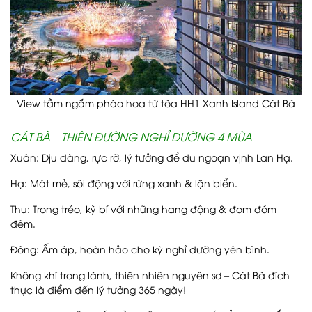
View tầm ngắm pháo hoa từ tòa HH1 Xanh Island Cát Bà
CÁT BÀ – THIÊN ĐƯỜNG NGHỈ DƯỠNG 4 MÙA
Xuân: Dịu dàng, rực rỡ, lý tưởng để du ngoạn vịnh Lan Hạ.
Hạ: Mát mẻ, sôi động với rừng xanh & lặn biển.
Thu: Trong trẻo, kỳ bí với những hang động & đom đóm
đêm.
Đông: Ấm áp, hoàn hảo cho kỳ nghỉ dưỡng yên bình.
Không khí trong lành, thiên nhiên nguyên sơ – Cát Bà đích
thực là điểm đến lý tưởng 365 ngày!