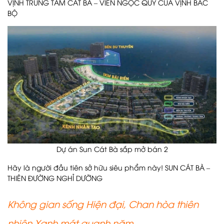
VỊNH TRUNG TÂM CÁT BÀ – VIÊN NGỌC QUÝ CỦA VỊNH BẮC
BỘ
Dự án Sun Cát Bà sắp mở bán 2
Hãy là người đầu tiên sở hữu siêu phẩm này! SUN CÁT BÀ –
THIÊN ĐƯỜNG NGHỈ DƯỠNG
Không gian sống Hiện đại, Chan hòa thiên
nhiên Xanh mát quanh năm