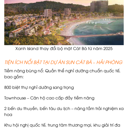
Xanh Island thay đổi bộ mặt Cát Bà từ năm 2025
TIỆN ÍCH NỔI BẬT TẠI DỰ ÁN SUN CÁT BÀ – HẢI PHÒNG
Tiềm năng bùng nổ: Quần thể nghỉ dưỡng chuẩn quốc tế,
bao gồm:
800 biệt thự nghỉ dưỡng sang trọng
Townhouse – Căn hộ cao cấp đầy tiềm năng
2 bến du thuyền, bến tàu du lịch – nâng tầm trải nghiệm xa
hoa
Khu hội nghị quốc tế, trung tâm thương mại, khu giải trí đa