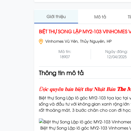
Giới thiệu
Mô tả
T
BIỆT THỰ SONG LẬP MY2-103 VINHOMES 
Vinhomes Vũ Yên, Thủy Nguyên, HP
Mã tin:
Ngày đăng:
18907
12/04/2025
Thông tin mô tả
Đ𝐨̣̂𝐜 𝐪𝐮𝐲𝐞̂̀𝐧 𝐛𝐚́𝐧 𝐛𝐢𝐞̣̂𝐭 𝐭𝐡𝐮̛̣ 𝐍𝐡𝐚̣̂𝐭 𝐁𝐚̉𝐧
𝐓𝐡𝐞 𝐌
Biệt thự Song Lập lô góc MY2-103 tọa lạc tại v
sống và đầu tư với không gian xanh rộng lớn 
rất thoáng mát, 3 bước chân cho con đi học
Biệt thự Song Lập lô góc MY2-103 Vinhomes