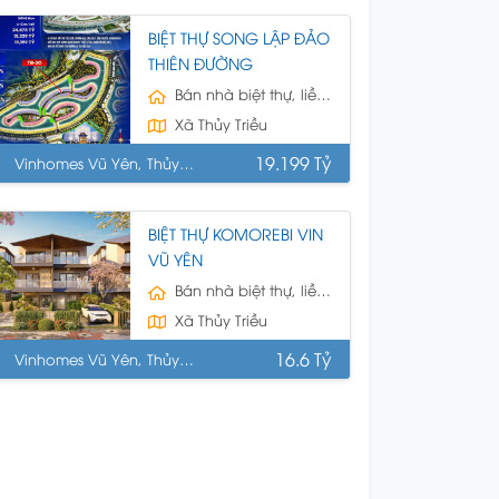
BIỆT THỰ SONG LẬP ĐẢO
THIÊN ĐƯỜNG
Bán nhà biệt thự, liền kề
Xã Thủy Triều
19.199 Tỷ
Vinhomes Vũ Yên, Thủy
uyên, HP
BIỆT THỰ KOMOREBI VIN
VŨ YÊN
Bán nhà biệt thự, liền kề
Xã Thủy Triều
16.6 Tỷ
Vinhomes Vũ Yên, Thủy
uyên, HP