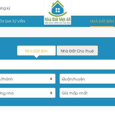
ng ký
N GIA TƯ VẤN
NHÀ ĐẤT BÁN
Nhà Đất Bán
Nhà Đất Cho Thuê