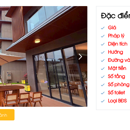
Đặc điể
Giá
Pháp lý
Diện tích
Hướng
Đường v
Mặt tiền
Số tầng
Số phòng
Số toilet
Loại BĐS
 ảnh