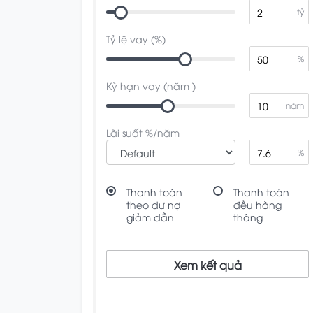
tỷ
Tỷ lệ vay (%)
%
Kỳ hạn vay (năm )
năm
Lãi suất %/năm
%
Thanh toán
Thanh toán
theo dư nợ
đều hàng
giảm dần
tháng
Xem kết quả