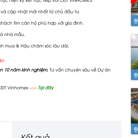
và cập nhật mới nhất từ chủ đầu tư.
 khách tìm căn hộ phù hợp với gia đình.
Ng
và nhà mẫu.
rình mua & Hậu chăm sóc lâu dài.
ên
n 10 năm kinh nghiệm
, Tư vấn chuyên sâu về Dự án
Yê
 CĐT Vinhomes
>>>
Tại đây
Kết quả
Ng