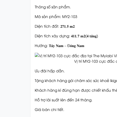
Thông số sản phẩm.
Mã sản phẩm: MY2-103
Diện tích đất: 𝟐𝟕𝟏,𝟓 𝐦𝟐
Diện tích xây dựng: 𝟒𝟏𝟏,𝟕 𝐦𝟐(𝟒 𝐭𝐚̂̀𝐧𝐠)
Hướng: 𝐓𝐚̂𝐲 𝐍𝐚𝐦 – Đ𝐨̂𝐧𝐠 𝐍𝐚𝐦
Vị trí MY2-103 cực đắc
Ưu đãi hấp dẫn.
Tặng khách hàng gói chăm sóc sức khoẻ Ikigai
Khách hàng kí đúng hạn được chiết khấu th
Hỗ trợ lãi suất lên đến 24 tháng.
Giá bán chi tiết.