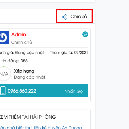
Chia sẻ
Admin
Chính chủ
nh giá: Đang cập nhật
Tham gia từ: 09/2021
 tin đăng: 356
Xếp hạng
N/A
Đang cập nhật
0966.860.222
Nhấn Gọi
XEM THÊM TẠI HẢI PHÒNG
án nhà biệt thự, liền kề Huyện An Dương