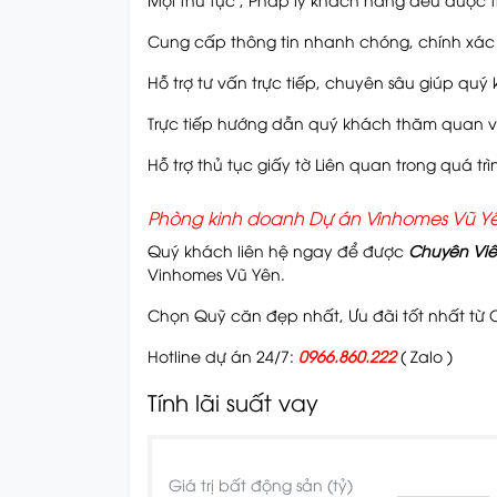
Cung cấp thông tin nhanh chóng, chính xác 
Hỗ trợ tư vấn trực tiếp, chuyên sâu giúp quý
Trực tiếp hướng dẫn quý khách thăm quan 
Hỗ trợ thủ tục giấy tờ Liên quan trong quá t
Phòng kinh doanh Dự án Vinhomes Vũ Y
Quý khách liên hệ ngay để được
Chuyên Viê
Vinhomes Vũ Yên.
Chọn Quỹ căn đẹp nhất, Ưu đãi tốt nhất từ
Hotline dự án 24/7:
0966.860.222
( Zalo )
Tính lãi suất vay
Giá trị bất động sản (tỷ)