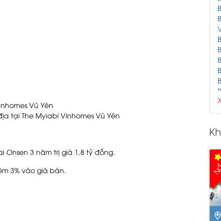
B
B
V
B
B
B
B
B
B
B
 địa tại The Myiabi Vinhomes Vũ Yên
Kh
B
 Onsen 3 năm trị giá 1,8 tỷ đồng.
B
NỔ
B
êm 3% vào giá bán.