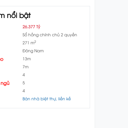
m nổi bật
26.377 Tỷ
Sổ hồng chính chủ 2 quyền
2
271 m
Đông Nam
ào
13m
7m
4
 ngủ
5
4
Bán nhà biệt thự, liền kề