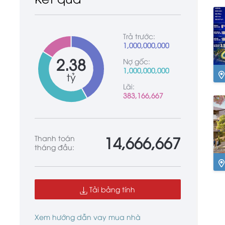
Trả trước:
1,000,000,000
2.38
Nợ gốc:
1,000,000,000
tỷ
Ng
Lãi:
383,166,667
14,666,667
Thanh toán
tháng đầu:
Ng
Tải bảng tính
Xem hướng dẫn vay mua nhà