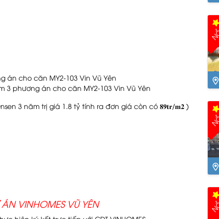
NỔ
gồm 3 phương án cho căn MY2-103 Vin Vũ Yên
Ng
Onsen 3 năm trị giá 1.8 tỷ tính ra đơn giá còn có 𝟖𝟗𝐭𝐫/𝐦𝟐 )
NỔ
Th
NỔ
Ự ÁN VINHOMES VŨ YÊN
hực hiện ký kết trực tiếp với CĐT VINHOMES.