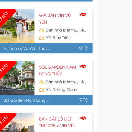
I BẬT
GIÁ BÁN VIN VŨ
YÊN
Bán nhà biệt thự, liền kề
Xã Thủy Triều
9 Tỷ
Vinhomes Vũ Yên, Thủy
uyên, HP
I BẬT
SOL GARDEN NAM
LONG THỦY
NGUYÊN
Bán nhà biệt thự, liền kề
Xã Dương Quan
7 Tỷ
Sol Garden Nam Long,
ủy Nguyên
I BẬT
BÁN CẮT LỖ BIỆT
THỰ QT5-x VIN VŨ