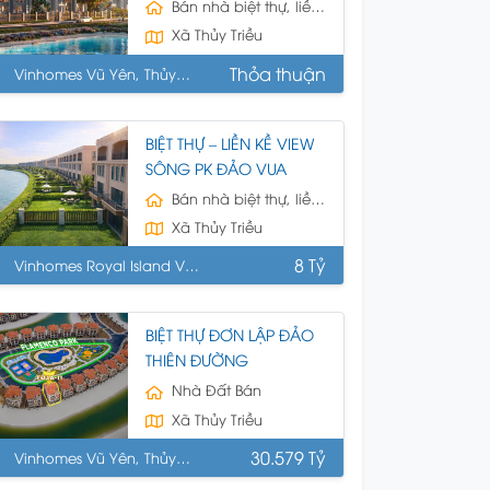
YÊN
Bán nhà biệt thự, liền kề
Xã Thủy Triều
Thỏa thuận
Vinhomes Vũ Yên, Thủy
uyên, HP
BIỆT THỰ – LIỀN KỀ VIEW
SÔNG PK ĐẢO VUA
Bán nhà biệt thự, liền kề
Xã Thủy Triều
8 Tỷ
Vinhomes Royal Island Vũ
n, Thủy Nguyên, HP
BIỆT THỰ ĐƠN LẬP ĐẢO
THIÊN ĐƯỜNG
Nhà Đất Bán
Xã Thủy Triều
30.579 Tỷ
Vinhomes Vũ Yên, Thủy
uyên, HP