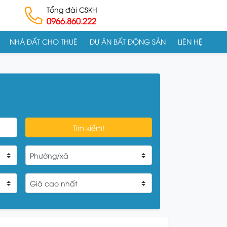
Tổng đài CSKH
0966.860.222
NHÀ ĐẤT CHO THUÊ
DỰ ÁN BẤT ĐỘNG SẢN
LIÊN HỆ
Tìm kiếm!