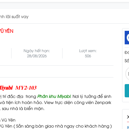
ính lãi suất vay
VŨ YÊN
Ngày hết hạn:
Lượt xem:
Đá
28/08/2026
506
Số
𝐲𝐚𝐛𝐢
𝐌𝐘𝟐-𝟏𝟎𝟑
ị trí đắc địa trong
Phân khu Miyabi
. Nơi lý tưởng để sinh
và tiện ích hoàn hảo. View trực diện công viên Zenpark
, sau nhà là biển mặn.
 Vũ Yên ( Sẵn sàng bàn giao nhà ngay cho khách hàng )
B