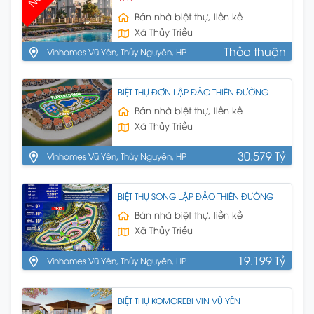
Bán nhà biệt thự, liền kề
Xã Thủy Triều
Thỏa thuận
Vinhomes Vũ Yên, Thủy Nguyên, HP
BIỆT THỰ ĐƠN LẬP ĐẢO THIÊN ĐƯỜNG
Bán nhà biệt thự, liền kề
Xã Thủy Triều
30.579 Tỷ
Vinhomes Vũ Yên, Thủy Nguyên, HP
BIỆT THỰ SONG LẬP ĐẢO THIÊN ĐƯỜNG
Bán nhà biệt thự, liền kề
Xã Thủy Triều
19.199 Tỷ
Vinhomes Vũ Yên, Thủy Nguyên, HP
BIỆT THỰ KOMOREBI VIN VŨ YÊN