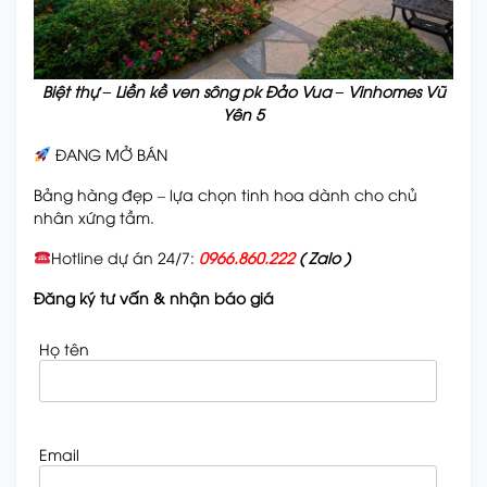
Biệt thự – Liền kề ven sông pk Đảo Vua – Vinhomes Vũ
Yên 5
ĐANG MỞ BÁN
Bảng hàng đẹp – lựa chọn tinh hoa dành cho chủ
nhân xứng tầm.
Hotline dự án 24/7:
0966.860.222
( Zalo )
Đăng ký tư vấn & nhận báo giá
Họ tên
Email