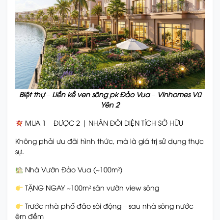
Biệt thự – Liền kề ven sông pk Đảo Vua – Vinhomes Vũ
Yên 2
MUA 1 – ĐƯỢC 2 | NHÂN ĐÔI DIỆN TÍCH SỞ HỮU
Không phải ưu đãi hình thức, mà là giá trị sử dụng thực
sự.
Nhà Vườn Đảo Vua (~100m²)
TẶNG NGAY ~100m² sân vườn view sông
Trước nhà phố đảo sôi động – sau nhà sông nước
êm đềm