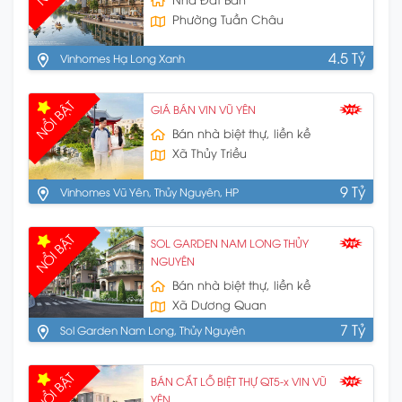
Phường Tuần Châu
4.5 Tỷ
Vinhomes Hạ Long Xanh
NỔI BẬT
GIÁ BÁN VIN VŨ YÊN
Bán nhà biệt thự, liền kề
Xã Thủy Triều
9 Tỷ
Vinhomes Vũ Yên, Thủy Nguyên, HP
NỔI BẬT
SOL GARDEN NAM LONG THỦY
NGUYÊN
Bán nhà biệt thự, liền kề
Xã Dương Quan
7 Tỷ
Sol Garden Nam Long, Thủy Nguyên
NỔI BẬT
BÁN CẮT LỖ BIỆT THỰ QT5-x VIN VŨ
YÊN