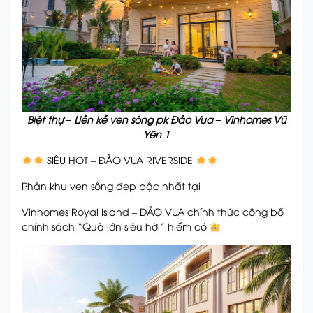
Biệt thự – Liền kề ven sông pk Đảo Vua – Vinhomes Vũ
Yên 1
SIÊU HOT – ĐẢO VUA RIVERSIDE
Phân khu ven sông đẹp bậc nhất tại
Vinhomes Royal Island – ĐẢO VUA chính thức công bố
chính sách “Quà lớn siêu hời” hiếm có