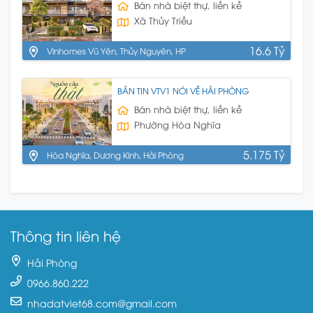
Bán nhà biệt thự, liền kề
Xã Thủy Triều
16.6 Tỷ
Vinhomes Vũ Yên, Thủy Nguyên, HP
BẢN TIN VTV1 NÓI VỀ HẢI PHÒNG
Bán nhà biệt thự, liền kề
Phường Hòa Nghĩa
5.175 Tỷ
Hòa Nghĩa, Dương Kinh, Hải Phòng
Thông tin liên hệ
Hải Phòng
0966.860.222
nhadatviet68.com@gmail.com