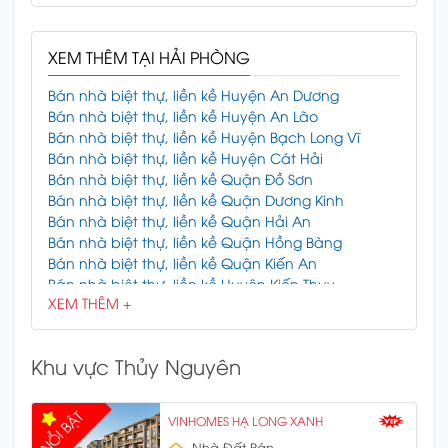
XEM THÊM TẠI HẢI PHÒNG
Bán nhà biệt thự, liền kề Huyện An Dương
Bán nhà biệt thự, liền kề Huyện An Lão
Bán nhà biệt thự, liền kề Huyện Bạch Long Vĩ
Bán nhà biệt thự, liền kề Huyện Cát Hải
Bán nhà biệt thự, liền kề Quận Đồ Sơn
Bán nhà biệt thự, liền kề Quận Dương Kinh
Bán nhà biệt thự, liền kề Quận Hải An
Bán nhà biệt thự, liền kề Quận Hồng Bàng
Bán nhà biệt thự, liền kề Quận Kiến An
Bán nhà biệt thự, liền kề Huyện Kiến Thụy
XEM THÊM +
Bán nhà biệt thự, liền kề Quận Lê Chân
Bán nhà biệt thự, liền kề Quận Ngô Quyền
Bán nhà biệt thự, liền kề Huyện Thủy Nguyên
Khu vực Thủy Nguyên
Bán nhà biệt thự, liền kề Huyện Tiên Lãng
Bán nhà biệt thự, liền kề Huyện Vĩnh Bảo
NỔI BẬT
VINHOMES HẠ LONG XANH
Nhà Đất Bán