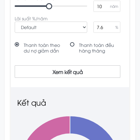
năm
Lãi suất %/năm
%
Thanh toán theo
Thanh toán đều
dư nợ giảm dần
hàng tháng
Xem kết quả
Kết quả