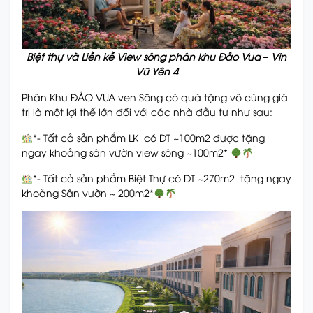
Biệt thự và Liền kề View sông phân khu Đảo Vua – Vin
Vũ Yên 4
Phân Khu ĐẢO VUA ven Sông có quà tặng vô cùng giá
trị là một lợi thế lớn đối với các nhà đầu tư như sau:
*- Tất cả sản phẩm LK có DT ~100m2 được tặng
ngay khoảng sân vườn view sông ~100m2*
*- Tất cả sản phẩm Biệt Thự có DT ~270m2 tặng ngay
khoảng Sân vườn ~ 200m2*