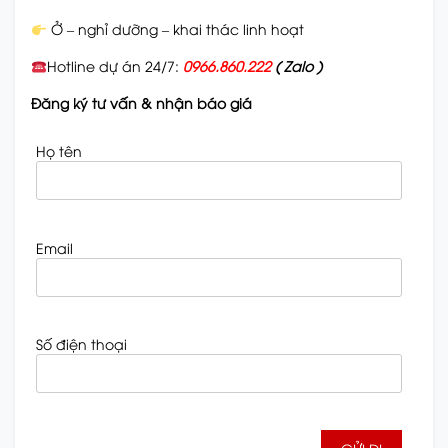
Ở – nghỉ dưỡng – khai thác linh hoạt
Hotline dự án 24/7:
0966.860.222
( Zalo )
Đăng ký tư vấn & nhận báo giá
Họ tên
Email
Số điện thoại