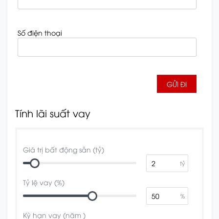
Số điện thoại
Tính lãi suất vay
Giá trị bất động sản (tỷ)
tỷ
Tỷ lệ vay (%)
%
Kỳ hạn vay (năm )