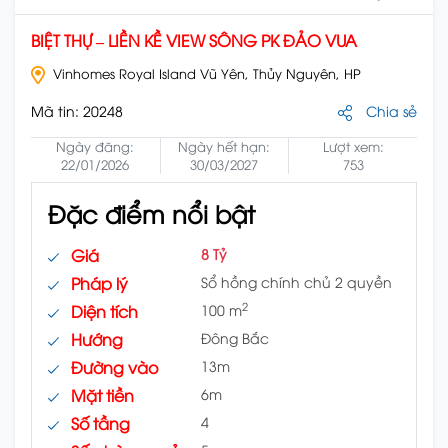
BIỆT THỰ – LIỀN KỀ VIEW SÔNG PK ĐẢO VUA
Vinhomes Royal Island Vũ Yên, Thủy Nguyên, HP
Mã tin:
20248
Chia sẻ
Ngày đăng:
Ngày hết hạn:
Lượt xem:
22/01/2026
30/03/2027
753
Đặc điểm nổi bật
Giá
8 Tỷ
Pháp lý
Sổ hồng chính chủ 2 quyền
2
Diện tích
100 m
Hướng
Đông Bắc
Đường vào
13m
Mặt tiền
6m
Số tầng
4