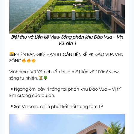
Biệt thự và Liền kề View Sông phân khu Đảo Vua – Vin
Vũ Yên 1
PHIÊN BẢN GIỚI HẠN 81 CĂN LIỀN KỀ PK ĐẢO VUA VEN
SÔNG
Vinhomes Vũ Yên chuẩn bị ra mắt liền kề 100m² view
sông tự nhiên.
Ngang 6m, xây 4 tầng tại phân khu Đảo Vua – Vị trí
kim cương của dự án.
Sát Vincom, chỉ 5 phút kết nối trung tâm TP