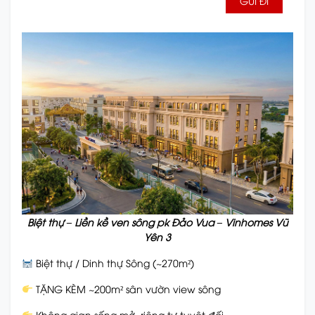
Biệt thự – Liền kề ven sông pk Đảo Vua – Vinhomes Vũ
Yên 3
Biệt thự / Dinh thự Sông (~270m²)
TẶNG KÈM ~200m² sân vườn view sông
Không gian sống mở, riêng tư tuyệt đối