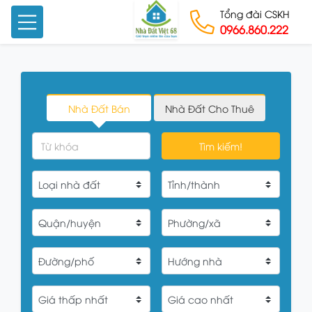
Tổng đài CSKH
0966.860.222
Skip to content
Nhà Đất Bán
Nhà Đất Cho Thuê
Tìm kiếm!