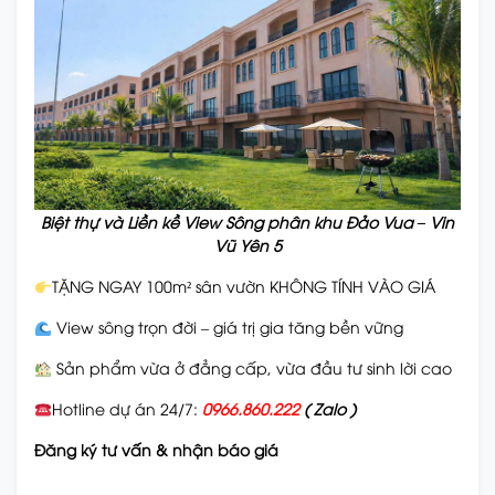
Biệt thự và Liền kề View Sông phân khu Đảo Vua – Vin
Vũ Yên 5
TẶNG NGAY 100m² sân vườn KHÔNG TÍNH VÀO GIÁ
View sông trọn đời – giá trị gia tăng bền vững
Sản phẩm vừa ở đẳng cấp, vừa đầu tư sinh lời cao
Hotline dự án 24/7:
0966.860.222
( Zalo )
Đăng ký tư vấn & nhận báo giá