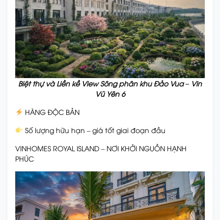
Biệt thự và Liền kề View Sông phân khu Đảo Vua – Vin
Vũ Yên 6
HÀNG ĐỘC BẢN
Số lượng hữu hạn – giá tốt giai đoạn đầu
VINHOMES ROYAL ISLAND – NƠI KHỞI NGUỒN HẠNH
PHÚC