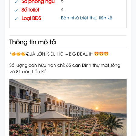
Số phòng ngủ
5
Số toilet
4
Loại BĐS
Bán nhà biệt thự, liền kề
Thông tin mô tả
*
QUÀ LỚN SIÊU HỜI – BIG DEAL!!!*
Số lượng căn hữu hạn chỉ: 65 căn Dinh thự mặt sông
và 81 căn Liền Kề