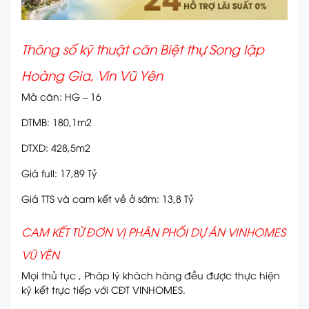
Thông số kỹ thuật căn Biệt thự Song lập
Hoàng Gia, Vin Vũ Yên
Mã căn: HG – 16
DTMB: 180,1m2
DTXD: 428,5m2
Giá full: 17,89 Tỷ
Giá TTS và cam kết về ở sớm: 13,8 Tỷ
CAM KẾT TỪ ĐƠN VỊ PHÂN PHỐI DỰ ÁN VINHOMES
VŨ YÊN
Mọi thủ tục , Pháp lý khách hàng đều được thực hiện
ký kết trực tiếp với CĐT VINHOMES.