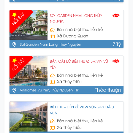
NỔI BẬT
SOL GARDEN NAM LONG THỦY
NGUYÊN
Bán nhà biệt thự, liền kề
Xã Dương Quan
7 Tỷ
Sol Garden Nam Long, Thủy Nguyên
NỔI BẬT
BÁN CẮT LỖ BIỆT THỰ QT5-x VIN VŨ
YÊN
Bán nhà biệt thự, liền kề
Xã Thủy Triều
Thỏa thuận
Vinhomes Vũ Yên, Thủy Nguyên, HP
BIỆT THỰ – LIỀN KỀ VIEW SÔNG PK ĐẢO
VUA
Bán nhà biệt thự, liền kề
Xã Thủy Triều