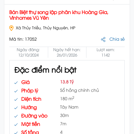
Bán Biệt thự song lập phân khu Hoàng Gia,
Vinhomes Vũ Yên
Xã Thủy Triều, Thủy Nguyên, HP
Mã tin:
17052
Chia sẻ
Ngày đăng:
Ngày hết hạn:
Lượt xem:
12/10/2024
26/01/2026
1142
Đặc điểm nổi bật
Giá
13.8 Tỷ
Pháp lý
Sổ hồng chính chủ
2
Diện tích
180 m
Hướng
Tây Nam
Đường vào
30m
Mặt tiền
7m
Số tầng
4