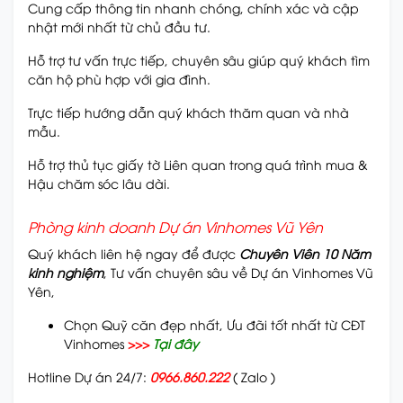
Cung cấp thông tin nhanh chóng, chính xác và cập
nhật mới nhất từ chủ đầu tư.
Hỗ trợ tư vấn trực tiếp, chuyên sâu giúp quý khách tìm
căn hộ phù hợp với gia đình.
Trực tiếp hướng dẫn quý khách thăm quan và nhà
mẫu.
Hỗ trợ thủ tục giấy tờ Liên quan trong quá trình mua &
Hậu chăm sóc lâu dài.
Phòng kinh doanh Dự án Vinhomes Vũ Yên
Quý khách liên hệ ngay để được
Chuyên Viên 10 Năm
kinh nghiệm
, Tư vấn chuyên sâu về Dự án Vinhomes Vũ
Yên,
Chọn Quỹ căn đẹp nhất, Ưu đãi tốt nhất từ CĐT
Vinhomes
>>>
Tại đây
Hotline Dự án 24/7:
0966.860.222
( Zalo )