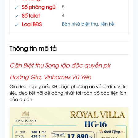
Số phòng ngủ
5
Số toilet
4
Loại BĐS
Bán nhà biệt thự, liền kề
Thông tin mô tả
Căn Biệt thự Song lập độc quyền pk
Hoàng Gia, Vinhomes Vũ Yên
Giá siêu hợp lý nếu KH chọn phương án về ở sớm. Vị trí
siêu đẹp kết nối dễ dàng nhất tới toàn bộ các tiện ích
của dự án.