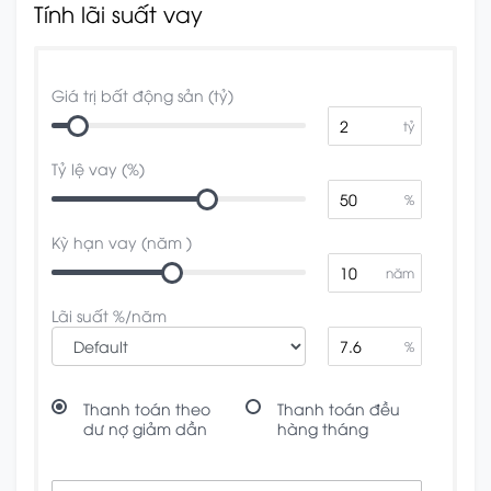
Tính lãi suất vay
Giá trị bất động sản (tỷ)
tỷ
Tỷ lệ vay (%)
%
Kỳ hạn vay (năm )
năm
Lãi suất %/năm
%
Thanh toán theo
Thanh toán đều
dư nợ giảm dần
hàng tháng