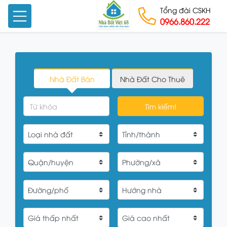
Tổng đài CSKH
0966.860.222
Skip to content
Nhà Đất Bán
Nhà Đất Cho Thuê
Tìm kiếm!