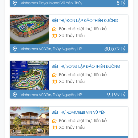
8 Tỷ
Vinhomes Royal Island Vũ Yên, Thủy
Nguyên, HP
BIỆT THỰ ĐƠN LẬP ĐẢO THIÊN ĐƯỜNG
Bán nhà biệt thự, liền kề
Xã Thủy Triều
30.579 Tỷ
Vinhomes Vũ Yên, Thủy Nguyên, HP
BIỆT THỰ SONG LẬP ĐẢO THIÊN ĐƯỜNG
Bán nhà biệt thự, liền kề
Xã Thủy Triều
19.199 Tỷ
Vinhomes Vũ Yên, Thủy Nguyên, HP
BIỆT THỰ KOMOREBI VIN VŨ YÊN
Bán nhà biệt thự, liền kề
Xã Thủy Triều