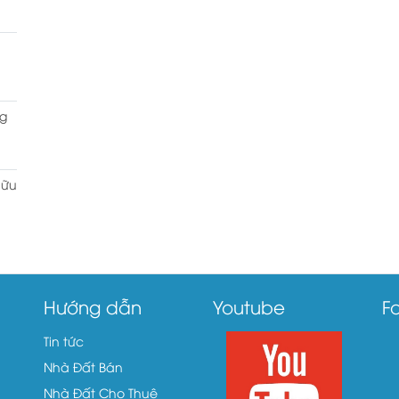
g
hữu
Hướng dẫn
Youtube
F
Tin tức
Nhà Đất Bán
Nhà Đất Cho Thuê