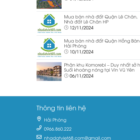
Mua bán nhà đất Quận Lê Chân,
Nhà đất Lê Chân HP
12/11/2024
Mua bán nhà đất Quận Hồng Bàn
Hải Phòng
10/11/2024
Phân khu Komorebi – Duy nhất sở 
Suối khoáng nóng tại Vin Vũ Yên
06/11/2024
Thông tin liên hệ
Hải Phòng
0966.860.222
nhadatviet68.com@gmail.com