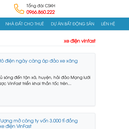
Tổng đài CSKH
0966.860.222
NHÀ ĐẤT CHO THUÊ
DỰ ÁN BẤT ĐỘNG SẢN
LIÊN HỆ
xe điện vinfast
 ô tô điện ngày càng áp đảo xe xăng
ủ sóng đến tận xã, huyện, hải đảo Mạng lưới
c VinFast triển khai thần tốc trên...
ợng mở công ty vốn 3.000 tỉ đồng
e điện VinFast