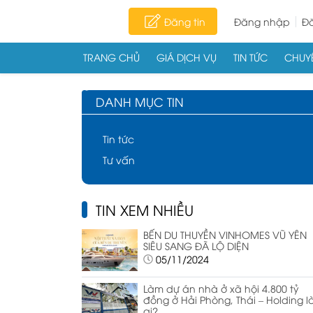
Đăng tin
Đăng nhập
Đă
TRANG CHỦ
GIÁ DỊCH VỤ
TIN TỨC
CHUYÊ
Skip to content
DANH MỤC TIN
Tin tức
Tư vấn
TIN XEM NHIỀU
BẾN DU THUYỀN VINHOMES VŨ YÊN
SIÊU SANG ĐÃ LỘ DIỆN
05/11/2024
Làm dự án nhà ở xã hội 4.800 tỷ
đồng ở Hải Phòng, Thái – Holding l
ai?