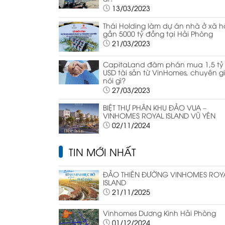
13/03/2023
Thái Holding làm dự án nhà ở xã h
gần 5000 tỷ đồng tại Hải Phòng
21/03/2023
CapitaLand đàm phán mua 1,5 tỷ
USD tài sản từ VinHomes, chuyên g
nói gì?
27/03/2023
BIỆT THỰ PHÂN KHU ĐẢO VUA –
VINHOMES ROYAL ISLAND VŨ YÊN
02/11/2024
TIN MỚI NHẤT
ĐẢO THIÊN ĐƯỜNG VINHOMES ROY
ISLAND
21/11/2025
Vinhomes Dương Kinh Hải Phòng
01/12/2024