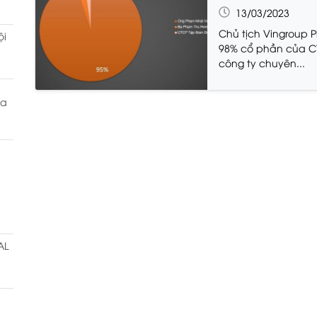
13/03/2023
Chủ tịch Vingroup 
ội
98% cổ phần của C
công ty chuyên...
ia
AL