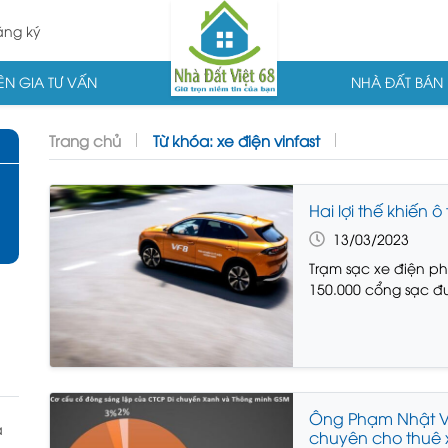
ng ký
N GIA TƯ VẤN
NHÀ ĐẤT BÁN
Trang chủ
Từ khóa: xe điện vinfast
Hai lợi thế khiến
13/03/2023
Trạm sạc xe điện ph
150.000 cổng sạc đượ
Ông Phạm Nhật Vư
à
chuyên cho thuê x