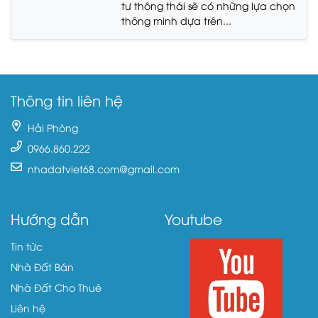
tư thông thái sẽ có những lựa chọn
thông minh dựa trên...
Thông tin liên hệ
Hải Phòng
0966.860.222
nhadatviet68.com@gmail.com
Hướng dẫn
Youtube
Tin tức
Nhà Đất Bán
Nhà Đất Cho Thuê
Liên hệ