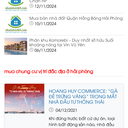
Chân HP
12/11/2024
Mua bán nhà đất Quận Hồng Bàng Hải Phòng
10/11/2024
Phân khu Komorebi – Duy nhất sở hữu Suối
khoáng nóng tại Vin Vũ Yên
06/11/2024
mua chung cư vị trí đắc địa ở hải phòng
HOANG HUY COMMERCE: “GÀ
ĐẺ TRỨNG VÀNG” TRONG MẮT
NHÀ ĐẦU TƯ THÔNG THÁI
04/12/2021
Khi đứng trước bất cứ dự án, loại
hình bất động sản nào, nhà đầu