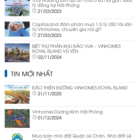
tỷ đồng tại Hải Phòng
21/03/2023
CapitaLand đàm phán mua 1,5 tỷ USD tài sản
từ VinHomes, chuyên gia nói gì?
27/03/2023
BIỆT THỰ PHÂN KHU ĐẢO VUA – VINHOMES
ROYAL ISLAND VŨ YÊN
02/11/2024
TIN MỚI NHẤT
ĐẢO THIÊN ĐƯỜNG VINHOMES ROYAL ISLAND
21/11/2025
Vinhomes Dương Kinh Hải Phòng
01/12/2024
Mua bán nhà đất Quận Lê Chân, Nhà đất Lê