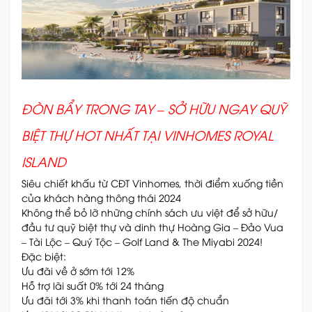
ĐÒN BẨY TRONG TAY – SỞ HỮU NGAY QUỸ
BIỆT THỰ HOT NHẤT TẠI VINHOMES ROYAL
ISLAND
Siêu chiết khấu từ CĐT Vinhomes, thời điểm xuống tiền
của khách hàng thông thái 2024
Không thể bỏ lỡ những chính sách ưu việt để sở hữu/
đầu tư quỹ biệt thự và dinh thự Hoàng Gia – Đảo Vua
– Tài Lộc – Quý Tộc – Golf Land & The Miyabi 2024!
Đặc biệt:
Ưu đãi về ở sớm tới 12%
Hỗ trợ lãi suất 0% tới 24 tháng
Ưu đãi tới 3% khi thanh toán tiến độ chuẩn