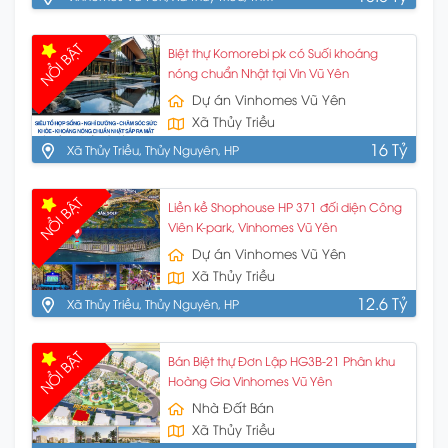
Nguyên, HP
NỔI BẬT
Biệt thự Komorebi pk có Suối khoáng
nóng chuẩn Nhật tại Vin Vũ Yên
Dự án Vinhomes Vũ Yên
Xã Thủy Triều
16 Tỷ
Xã Thủy Triều, Thủy Nguyên, HP
NỔI BẬT
Liền kề Shophouse HP 371 đối diện Công
Viên K-park, Vinhomes Vũ Yên
Dự án Vinhomes Vũ Yên
Xã Thủy Triều
12.6 Tỷ
Xã Thủy Triều, Thủy Nguyên, HP
NỔI BẬT
Bán Biệt thự Đơn Lập HG3B-21 Phân khu
Hoàng Gia Vinhomes Vũ Yên
Nhà Đất Bán
Xã Thủy Triều