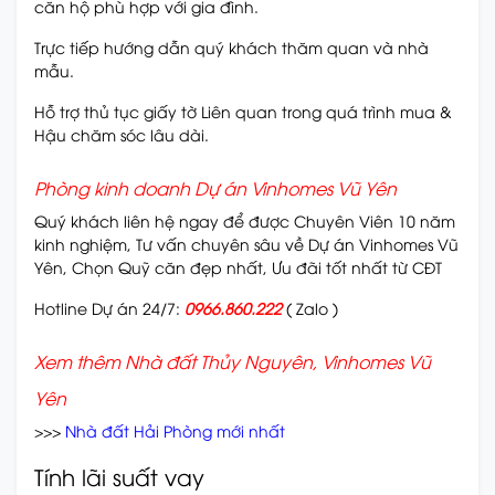
căn hộ phù hợp với gia đình.
Trực tiếp hướng dẫn quý khách thăm quan và nhà
mẫu.
Hỗ trợ thủ tục giấy tờ Liên quan trong quá trình mua &
Hậu chăm sóc lâu dài.
Phòng kinh doanh Dự án Vinhomes Vũ Yên
Quý khách liên hệ ngay để được Chuyên Viên 10 năm
kinh nghiệm, Tư vấn chuyên sâu về Dự án Vinhomes Vũ
Yên, Chọn Quỹ căn đẹp nhất, Ưu đãi tốt nhất từ CĐT
Hotline Dự án 24/7:
0966.860.222
( Zalo )
Xem thêm Nhà đất Thủy Nguyên, Vinhomes Vũ
Yên
>>>
Nhà đất Hải Phòng mới nhất
Tính lãi suất vay