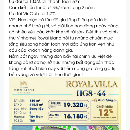
Ưu đãi tới 10.5% khi thanh toán sớm
Cam kết tiền thuê tới 3%/năm trong 2 năm
Ưu đãi VinClub tới 1.7%
Việt Nam hiện có tốc độ gia tăng Triệu phú đô la
nhanh nhất thế giới, và giới tinh hoa đang ngày càng
có nhiều yêu cầu khắt khe về tài sản. Biệt thự và dinh
thự Vinhomes Royal Island hội tụ những chuẩn mực
sống siêu sang hoàn toàn mới đáp ứng trọn vẹn nhu
cầu của khách hàng danh gia.
Nắm bắt ngay những đòn bẩy tài chính ưu việt để
không bỏ lỡ cơ hội sở hữu những bất động sản thấp
tầng hot nhất hiện nay với tiềm năng gia tăng giá trị
bền vững và vượt trội theo thời gian!