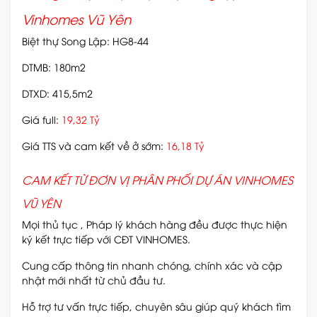
Vinhomes Vũ Yên
Biệt thự Song Lập: HG8-44
DTMB: 180m2
DTXD: 415,5m2
Giá full:
19,32 Tỷ
Giá TTS và cam kết về ở sớm:
16,18 Tỷ
CAM KẾT TỪ ĐƠN VỊ PHÂN PHỐI DỰ ÁN VINHOMES
VŨ YÊN
Mọi thủ tục , Pháp lý khách hàng đều được thực hiện
ký kết trực tiếp với CĐT VINHOMES.
Cung cấp thông tin nhanh chóng, chính xác và cập
nhật mới nhất từ chủ đầu tư.
Hỗ trợ tư vấn trực tiếp, chuyên sâu giúp quý khách tìm