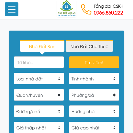
Tổng đài CSKH
0966.860.222
Skip to content
Nhà Đất Bán
Nhà Đất Cho Thuê
Tìm kiếm!