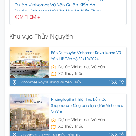
Dự án Vinhomes Vũ Yên Quận Kiến An
Dự án Vinhomes Vũ Yên Huyện Kiến Thụy
XEM THÊM +
Dự án Vinhomes Vũ Yên Quận Lê Chân
Dự án Vinhomes Vũ Yên Quận Ngô Quyền
Dự án Vinhomes Vũ Yên Huyện Thủy Nguyên
Khu vực Thủy Nguyên
Dự án Vinhomes Vũ Yên Huyện Tiên Lãng
Dự án Vinhomes Vũ Yên Huyện Vĩnh Bảo
Bến Du thuyền Vinhomes Royal Island Vũ
Yên, HP, Tiến độ 31/10/2024
Dự án Vinhomes Vũ Yên
Xã Thủy Triều
13.8 Tỷ
Vinhomes Royal Island Vũ Yên, Thủy
Nguyên, HP
Những loại hình Biệt thự, Liền kề,
Shophouse đẳng cấp tại dự án Vinhomes
Vũ Yên
Dự án Vinhomes Vũ Yên
Xã Thủy Triều
13.8 Tỷ
Vinhomes Vũ Yên, Xã Thủy Triều, Thủy