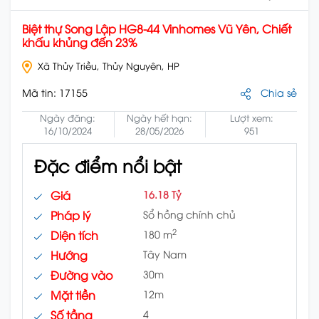
Biệt thự Song Lập HG8-44 Vinhomes Vũ Yên, Chiết
khấu khủng đến 23%
Xã Thủy Triều, Thủy Nguyên, HP
Mã tin:
17155
Chia sẻ
Ngày đăng:
Ngày hết hạn:
Lượt xem:
16/10/2024
28/05/2026
951
Đặc điểm nổi bật
Giá
16.18 Tỷ
Pháp lý
Sổ hồng chính chủ
2
Diện tích
180 m
Hướng
Tây Nam
Đường vào
30m
Mặt tiền
12m
Số tầng
4