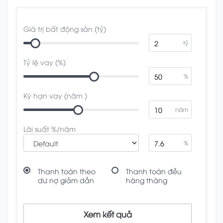
Giá trị bất động sản (tỷ)
tỷ
Tỷ lệ vay (%)
%
Kỳ hạn vay (năm )
năm
Lãi suất %/năm
%
Thanh toán theo
Thanh toán đều
dư nợ giảm dần
hàng tháng
Xem kết quả