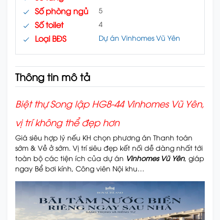
Số phòng ngủ
5
Số toilet
4
Loại BĐS
Dự án Vinhomes Vũ Yên
Thông tin mô tả
Biệt thự Song lập HG8-44
Vinhomes Vũ Yên,
vị trí không thể đẹp hơn
Giá siêu hợp lý nếu KH chọn phương án Thanh toán
sớm & Về ở sớm. Vị trí siêu đẹp kết nối dễ dàng nhất tới
toàn bộ các tiện ích của dự án
Vinhomes Vũ Yên
, giáp
ngay Bể bơi kính, Công viên Nội khu…