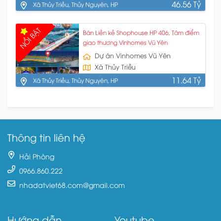
46.56 Tỷ
Xã Thủy Triều, Thủy Nguyên, HP
NỔI BẬT
Bán Liền kề Shophouse HP 406, Tâm điểm
giao thương Vinhomes Vũ Yên
Dự án Vinhomes Vũ Yên
Xã Thủy Triều
11.64 Tỷ
Xã Thủy Triều, Thủy Nguyên, HP
Thông tin liên hệ
Hải Phòng
0966.860.222
nhadatviet68.com@gmail.com
Hướng dẫn
Youtube