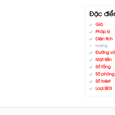
Đặc điể
Giá
Pháp lý
Diện tích
Hướng
Đường v
Mặt tiền
Số tầng
Số phòng
Số toilet
Loại BĐS