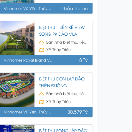
Thỏa thuận
Vinhomes Vũ Yên, Thủy
uyên, HP
BIỆT THỰ – LIỀN KỀ VIEW
SÔNG PK ĐẢO VUA
Bán nhà biệt thự, liền kề
Xã Thủy Triều
8 Tỷ
Vinhomes Royal Island Vũ
n, Thủy Nguyên, HP
BIỆT THỰ ĐƠN LẬP ĐẢO
THIÊN ĐƯỜNG
Bán nhà biệt thự, liền kề
Xã Thủy Triều
30.579 Tỷ
Vinhomes Vũ Yên, Thủy
uyên, HP
BIỆT THỰ SONG LẬP ĐẢO