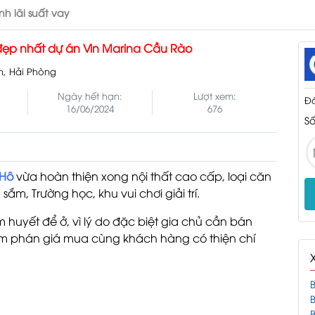
ính lãi suất vay
í đẹp nhất dự án Vin Marina Cầu Rào
n, Hải Phòng
Ngày hết hạn:
Lượt xem:
Đá
16/06/2024
676
Số
 Hô
vừa hoàn thiện xong nội thất cao cấp, loại căn
sắm, Trường học, khu vui chơi giải trí.
 huyết để ở, vì lý do đặc biệt gia chủ cần bán
àm phán giá mua cùng khách hàng có thiện chí
B
B
B