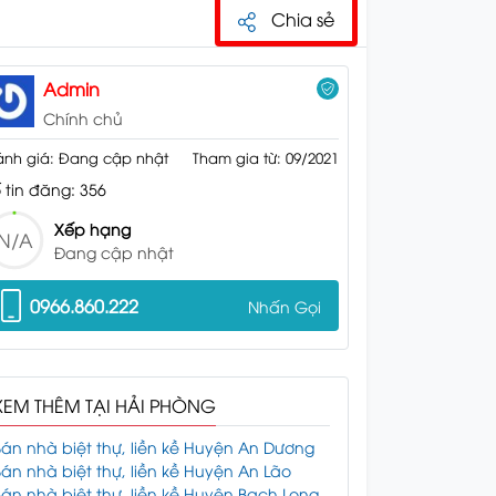
Chia sẻ
Admin
Chính chủ
nh giá: Đang cập nhật
Tham gia từ: 09/2021
 tin đăng: 356
Xếp hạng
N/A
Đang cập nhật
0966.860.222
Nhấn Gọi
XEM THÊM TẠI HẢI PHÒNG
án nhà biệt thự, liền kề Huyện An Dương
án nhà biệt thự, liền kề Huyện An Lão
án nhà biệt thự, liền kề Huyện Bạch Long