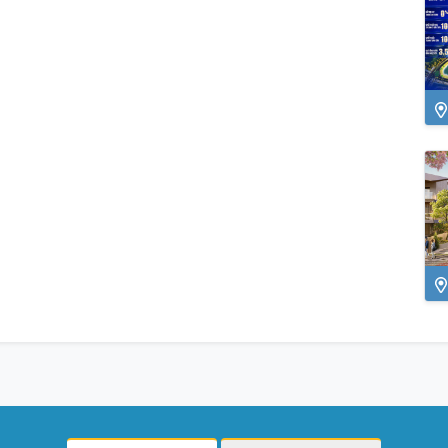
Ng
Ng