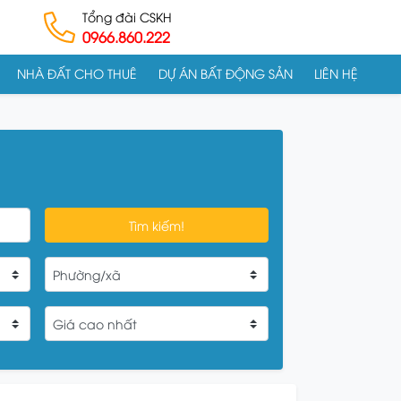
Tổng đài CSKH
0966.860.222
NHÀ ĐẤT CHO THUÊ
DỰ ÁN BẤT ĐỘNG SẢN
LIÊN HỆ
Tìm kiếm!