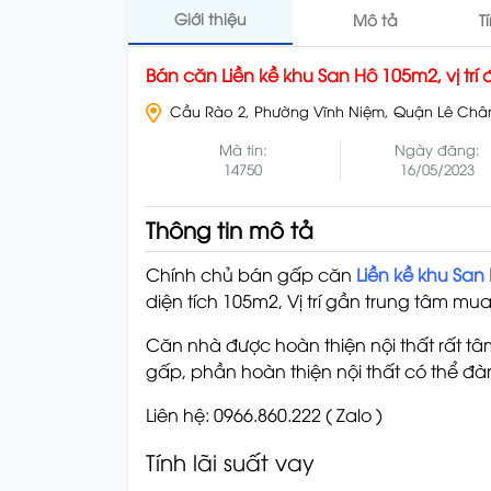
Giới thiệu
Mô tả
T
Bán căn Liền kề khu San Hô 105m2, vị tr
Cầu Rào 2, Phường Vĩnh Niệm, Quận Lê Châ
Mã tin:
Ngày đăng:
14750
16/05/2023
Thông tin mô tả
Chính chủ bán gấp căn
Liền kề khu San
diện tích 105m2, Vị trí gần trung tâm mua 
Căn nhà được hoàn thiện nội thất rất tâm
gấp, phần hoàn thiện nội thất có thể đ
Liên hệ: 0966.860.222 ( Zalo )
Tính lãi suất vay