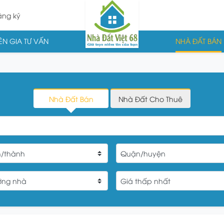
ng ký
N GIA TƯ VẤN
NHÀ ĐẤT BÁN
Nhà Đất Bán
Nhà Đất Cho Thuê