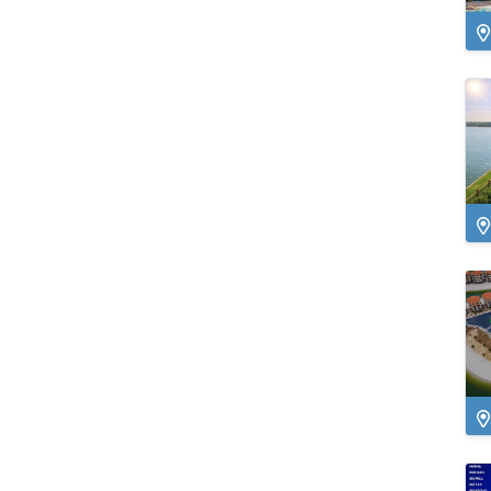
Ng
Yê
Ng