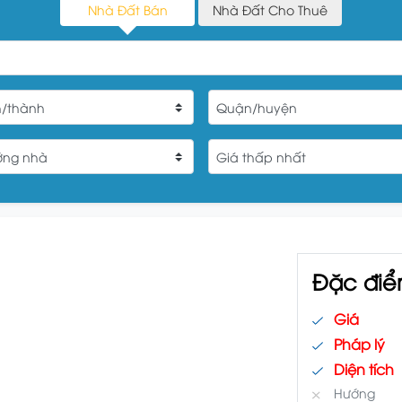
Nhà Đất Bán
Nhà Đất Cho Thuê
Đặc điể
Giá
Pháp lý
Diện tích
Hướng