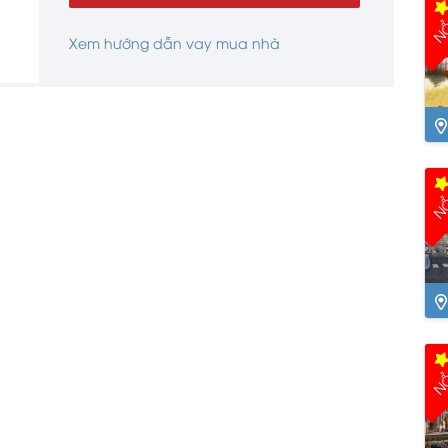
NỔ
Xem hướng dẫn vay mua nhà
Ng
NỔ
Th
NỔ