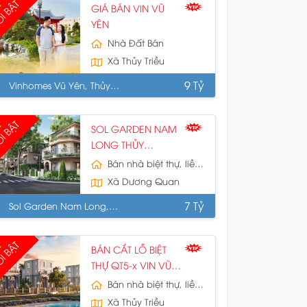
I BẬT
GIÁ BÁN VIN VŨ
YÊN
Nhà Đất Bán
Xã Thủy Triều
9 Tỷ
Vinhomes Vũ Yên, Thủy
uyên, HP
I BẬT
SOL GARDEN NAM
LONG THỦY
NGUYÊN
Bán nhà biệt thự, liền kề
Xã Dương Quan
7 Tỷ
Sol Garden Nam Long,
ủy Nguyên
I BẬT
BÁN CẮT LỖ BIỆT
THỰ QT5-x VIN VŨ
YÊN
Bán nhà biệt thự, liền kề
Xã Thủy Triều