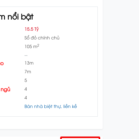
m nổi bật
15.5 Tỷ
Sổ đỏ chính chủ
2
105 m
--
ào
13m
7m
5
 ngủ
4
4
Bán nhà biệt thự, liền kề