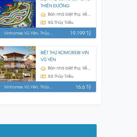
THIÊN ĐƯỜNG
Bán nhà biệt thự, liền kề
Xã Thủy Triều
19.199 Tỷ
Vinhomes Vũ Yên, Thủy
uyên, HP
BIỆT THỰ KOMOREBI VIN
VŨ YÊN
Bán nhà biệt thự, liền kề
Xã Thủy Triều
16.6 Tỷ
Vinhomes Vũ Yên, Thủy
uyên, HP