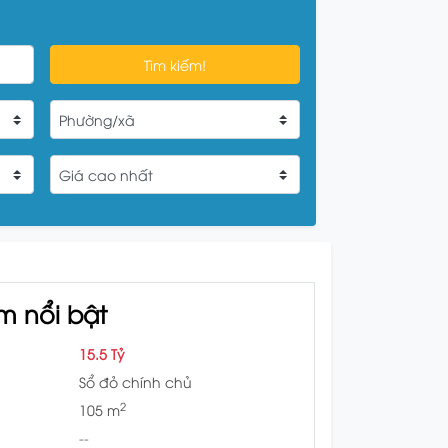
Tìm kiếm!
m nổi bật
15.5 Tỷ
Sổ đỏ chính chủ
2
105 m
--