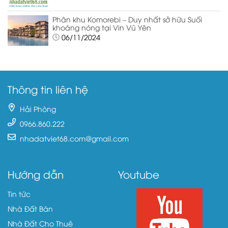
Phân khu Komorebi – Duy nhất sở hữu Suối
khoáng nóng tại Vin Vũ Yên
06/11/2024
Thông tin liên hệ
Hải Phòng
0966.860.222
nhadatviet68.com@gmail.com
Hướng dẫn
Youtube
Tin tức
Nhà Đất Bán
Nhà Đất Cho Thuê