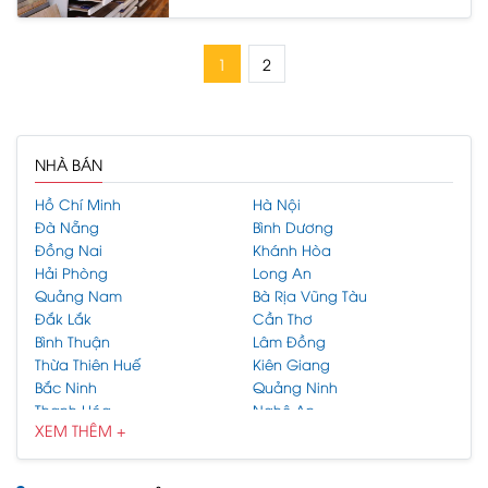
1
2
NHÀ BÁN
Hồ Chí Minh
Hà Nội
Đà Nẵng
Bình Dương
Đồng Nai
Khánh Hòa
Hải Phòng
Long An
Quảng Nam
Bà Rịa Vũng Tàu
Đắk Lắk
Cần Thơ
Bình Thuận
Lâm Đồng
Thừa Thiên Huế
Kiên Giang
Bắc Ninh
Quảng Ninh
Thanh Hóa
Nghệ An
XEM THÊM +
Hải Dương
Gia Lai
Bình Phước
Hưng Yên
Bình Định
Tiền Giang