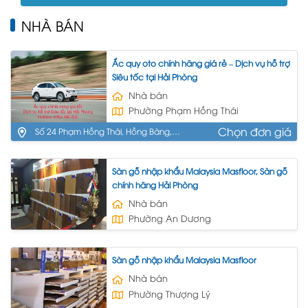
NHÀ BÁN
Ắc quy oto chính hãng giá rẻ – Dịch vụ hỗ trợ
Siêu tốc tại Hải Phòng
Nhà bán
Phường Phạm Hồng Thái
Chọn đơn giá
Số 24 Phạm Hồng Thái, Hồng Bàng,
HP
Sàn gỗ nhập khẩu Malaysia Masfloor, Sàn gỗ
chính hãng Hải Phòng
Nhà bán
Phường An Dương
Sàn gỗ nhập khẩu Malaysia Masfloor
Nhà bán
Phường Thượng Lý