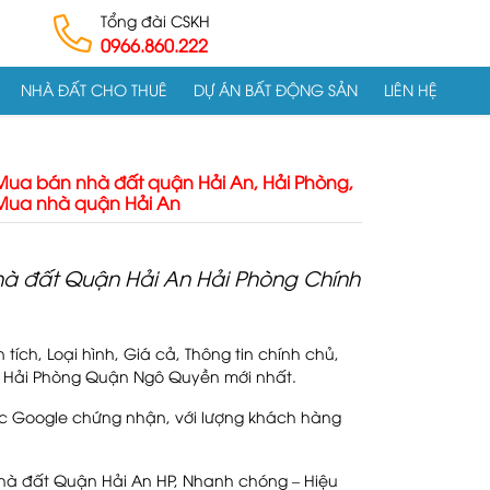
Tổng đài CSKH
0966.860.222
NHÀ ĐẤT CHO THUÊ
DỰ ÁN BẤT ĐỘNG SẢN
LIÊN HỆ
Mua bán nhà đất quận Hải An, Hải Phòng,
Mua nhà quận Hải An
hà đất Quận Hải An Hải Phòng Chính
ch, Loại hình, Giá cả, Thông tin chính chủ,
ất Hải Phòng Quận Ngô Quyền mới nhất.
ược Google chứng nhận, với lượng khách hàng
hà đất Quận Hải An HP, Nhanh chóng – Hiệu