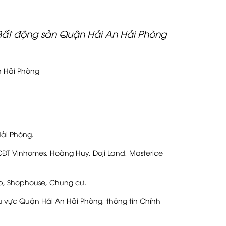
ất động sản Quận Hải An Hải Phòng
n Hải Phòng
ải Phòng.
ĐT Vinhomes, Hoàng Huy, Doji Land, Masterice
ập, Shophouse, Chung cư.
vực Quận Hải An Hải Phòng, thông tin Chính