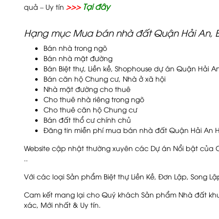
>>>
Tại đây
quả – Uy tín
Hạng mục Mua bán nhà đất Quận Hải An, B
Bán nhà trong ngõ
Bán nhà mặt đường
Bán Biệt thự, Liền kề, Shophouse dự án Quận Hải A
Bán căn hộ Chung cư, Nhà ở xã hội
Nhà mặt đường cho thuê
Cho thuê nhà riêng trong ngõ
Cho thuê căn hộ Chung cư
Bán đất thổ cư chính chủ
Đăng tin miễn phí mua bán nhà đất Quận Hải An H
Website cập nhật thường xuyên các Dự án Nổi bật của C
..
Với các loại Sản phẩm Biệt thự Liền Kề, Đơn Lập, Song L
Cam kết mang lại cho Quý khách Sản phẩm Nhà đất khu 
xác, Mới nhất & Uy tín.