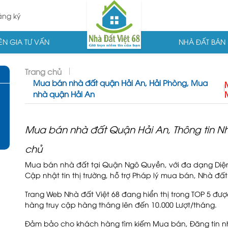
ng ký
N GIA TƯ VẤN
NHÀ ĐẤT BÁN
Trang chủ
Mua bán nhà đất quận Hải An, Hải Phòng, Mua
nhà quận Hải An
Mua bán nhà đất Quận Hải An, Thông tin N
chủ
Mua bán nhà đất tại Quận Ngô Quyền, với đa dạng Diện tí
Cập nhật tin thị trường, hỗ trợ Pháp lý mua bán, Nhà đ
Trang Web Nhà đất Việt 68 đang hiển thị trong TOP 5 đ
hàng truy cập hàng tháng lên đến 10.000 Lượt/tháng.
Đảm bảo cho khách hàng tìm kiếm Mua bán, Đăng tin n