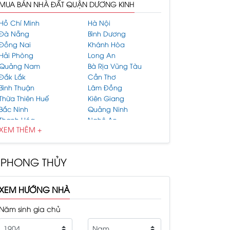
MUA BÁN NHÀ ĐẤT QUẬN DƯƠNG KINH
Hồ Chí Minh
Hà Nội
Đà Nẵng
Bình Dương
Đồng Nai
Khánh Hòa
Hải Phòng
Long An
Quảng Nam
Bà Rịa Vũng Tàu
Đắk Lắk
Cần Thơ
Bình Thuận
Lâm Đồng
Thừa Thiên Huế
Kiên Giang
Bắc Ninh
Quảng Ninh
Thanh Hóa
Nghệ An
XEM THÊM +
Hải Dương
Gia Lai
Bình Phước
Hưng Yên
Bình Định
Tiền Giang
PHONG THỦY
Thái Bình
Bắc Giang
Hòa Bình
An Giang
Vĩnh Phúc
Tây Ninh
XEM HƯỚNG NHÀ
Thái Nguyên
Lào Cai
Nam Định
Quảng Ngãi
Năm sinh gia chủ
Bến Tre
Đắk Nông
Cà Mau
Vĩnh Long