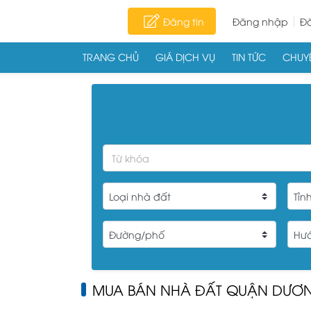
Đăng tin
Đăng nhập
Đă
TRANG CHỦ
GIÁ DỊCH VỤ
TIN TỨC
CHUYÊ
Skip to content
MUA BÁN NHÀ ĐẤT QUẬN DƯƠN