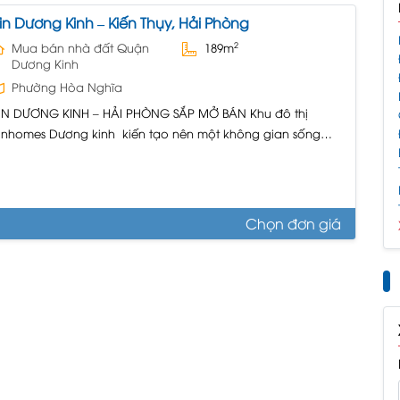
in Dương Kinh – Kiến Thụy, Hải Phòng
2
Mua bán nhà đất Quận
189m
Dương Kinh
Phường Hòa Nghĩa
IN DƯƠNG KINH – HẢI PHÒNG SẮP MỞ BÁN Khu đô thị
inhomes Dương kinh kiến tạo nên một không gian sống
ích hợp “all in one” tại TP Hải phòng, Tại đây là sự tiếp nối
hững thành công của thương hiệu Vinhomes, là điểm dừng
n cư lý tưởng cho cư dân, nơi...
Chọn đơn giá