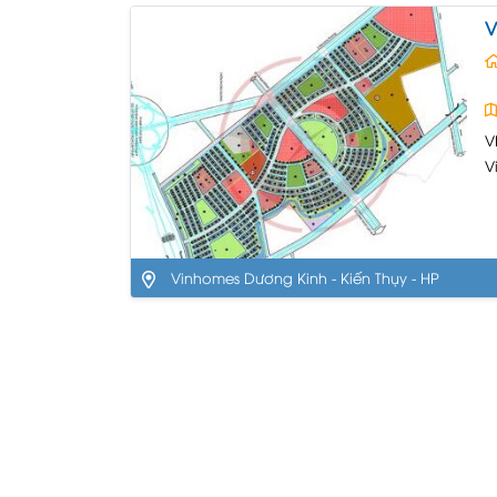
V
V
V
t
n
a
Vinhomes Dương Kinh - Kiến Thụy - HP