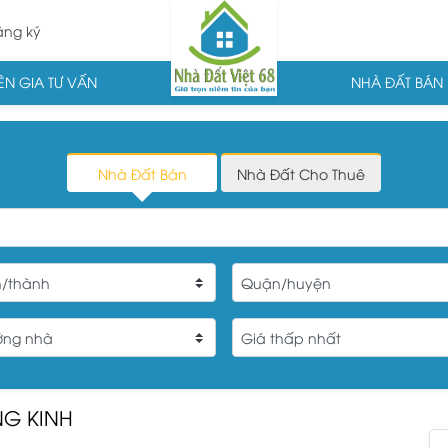
ng ký
N GIA TƯ VẤN
NHÀ ĐẤT BÁN
Nhà Đất Bán
Nhà Đất Cho Thuê
G KINH