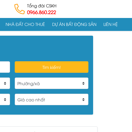
Tổng đài CSKH
0966.860.222
NHÀ ĐẤT CHO THUÊ
DỰ ÁN BẤT ĐỘNG SẢN
LIÊN HỆ
Tìm kiếm!