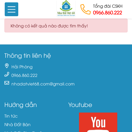
Tổng đài CSKH
0966.860.222
Skip to content
Không có kết quả nào được tìm thấy!
Thông tin liên hệ
Hải Phòng
0966.860.222
nhadatviet68.com@gmail.com
Hướng dẫn
Youtube
Tin tức
Nhà Đất Bán