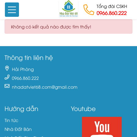
Tổng đài CSKH
0966.860.222
Skip to content
Không có kết quả nào được tìm thấy!
Thông tin liên hệ
Hải Phòng
0966.860.222
nhadatviet68.com@gmail.com
Hướng dẫn
Youtube
Tin tức
Nhà Đất Bán