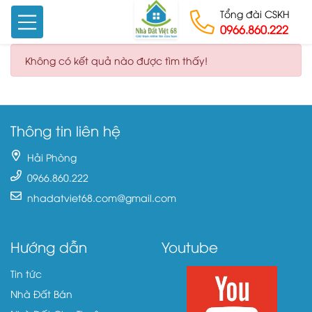
Tổng đài CSKH
0966.860.222
Skip to content
Không có kết quả nào được tìm thấy!
Thông tin liên hệ
Hải Phòng
0966.860.222
nhadatviet68.com@gmail.com
Hướng dẫn
Youtube
Tin tức
Nhà Đất Bán