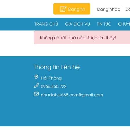
Đăng tin
Đăng nhập
Đă
TRANG CHỦ
GIÁ DỊCH VỤ
TIN TỨC
CHUYÊ
Skip to content
Không có kết quả nào được tìm thấy!
Thông tin liên hệ
Hải Phòng
0966.860.222
nhadatviet68.com@gmail.com