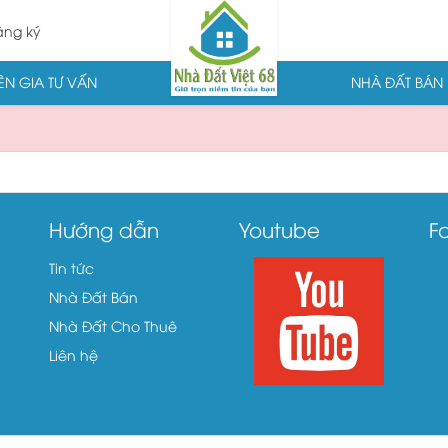
ng ký
N GIA TƯ VẤN
NHÀ ĐẤT BÁN
Hướng dẫn
Youtube
F
Tin tức
Nhà Đất Bán
Nhà Đất Cho Thuê
Liên hệ