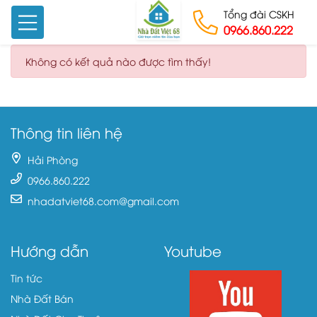
Tổng đài CSKH
0966.860.222
Skip to content
Không có kết quả nào được tìm thấy!
Thông tin liên hệ
Hải Phòng
0966.860.222
nhadatviet68.com@gmail.com
Hướng dẫn
Youtube
Tin tức
Nhà Đất Bán