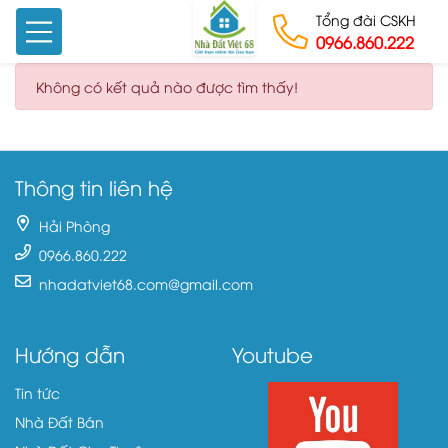
Tổng đài CSKH
0966.860.222
Skip to content
Không có kết quả nào được tìm thấy!
Thông tin liên hệ
Hải Phòng
0966.860.222
nhadatviet68.com@gmail.com
Hướng dẫn
Youtube
Tin tức
Nhà Đất Bán