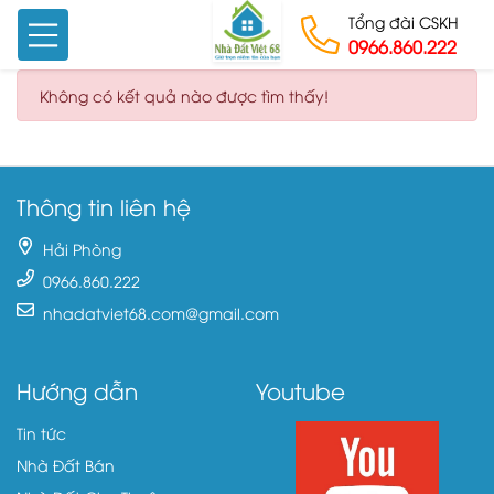
Tổng đài CSKH
0966.860.222
Skip to content
Không có kết quả nào được tìm thấy!
Thông tin liên hệ
Hải Phòng
0966.860.222
nhadatviet68.com@gmail.com
Hướng dẫn
Youtube
Tin tức
Nhà Đất Bán