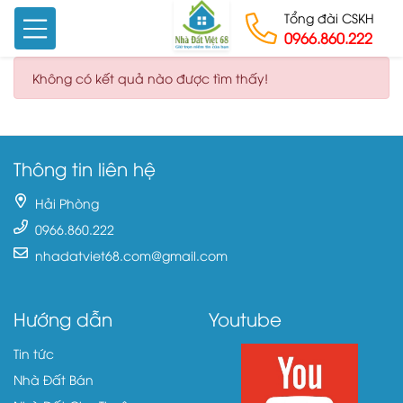
Tổng đài CSKH
0966.860.222
Skip to content
Không có kết quả nào được tìm thấy!
Thông tin liên hệ
Hải Phòng
0966.860.222
nhadatviet68.com@gmail.com
Hướng dẫn
Youtube
Tin tức
Nhà Đất Bán