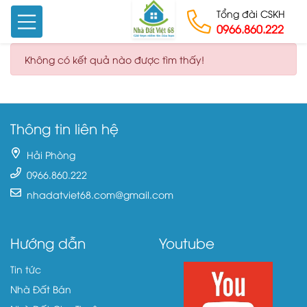
Tổng đài CSKH
0966.860.222
Skip to content
Không có kết quả nào được tìm thấy!
Thông tin liên hệ
Hải Phòng
0966.860.222
nhadatviet68.com@gmail.com
Hướng dẫn
Youtube
Tin tức
Nhà Đất Bán