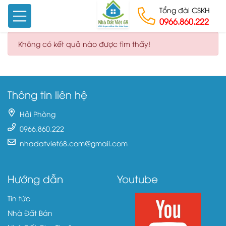
Tổng đài CSKH
0966.860.222
Skip to content
Không có kết quả nào được tìm thấy!
Thông tin liên hệ
Hải Phòng
0966.860.222
nhadatviet68.com@gmail.com
Hướng dẫn
Youtube
Tin tức
Nhà Đất Bán