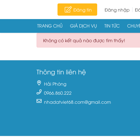
Đăng tin
Đăng nhập
Đă
TRANG CHỦ
GIÁ DỊCH VỤ
TIN TỨC
CHUYÊ
Skip to content
Không có kết quả nào được tìm thấy!
Thông tin liên hệ
Hải Phòng
0966.860.222
nhadatviet68.com@gmail.com