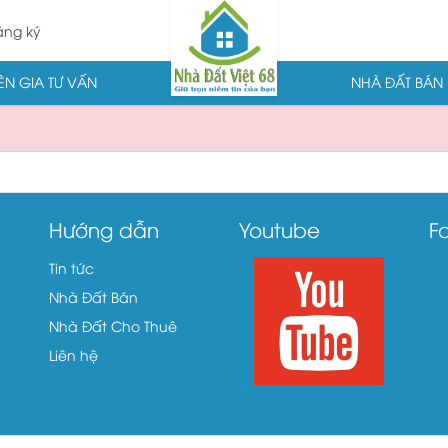
ng ký
N GIA TƯ VẤN
NHÀ ĐẤT BÁN
Hướng dẫn
Youtube
F
Tin tức
Nhà Đất Bán
Nhà Đất Cho Thuê
Liên hệ