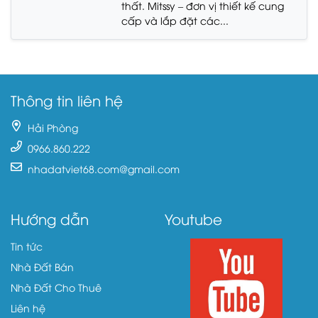
thất. Mitssy – đơn vị thiết kế cung
cấp và lắp đặt các...
Thông tin liên hệ
Hải Phòng
0966.860.222
nhadatviet68.com@gmail.com
Hướng dẫn
Youtube
Tin tức
Nhà Đất Bán
Nhà Đất Cho Thuê
Liên hệ