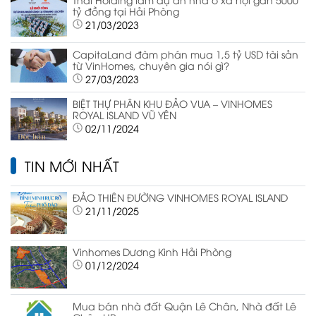
tỷ đồng tại Hải Phòng
21/03/2023
CapitaLand đàm phán mua 1,5 tỷ USD tài sản
từ VinHomes, chuyên gia nói gì?
27/03/2023
BIỆT THỰ PHÂN KHU ĐẢO VUA – VINHOMES
ROYAL ISLAND VŨ YÊN
02/11/2024
TIN MỚI NHẤT
ĐẢO THIÊN ĐƯỜNG VINHOMES ROYAL ISLAND
21/11/2025
Vinhomes Dương Kinh Hải Phòng
01/12/2024
Mua bán nhà đất Quận Lê Chân, Nhà đất Lê