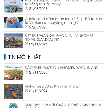
tỷ đồng tại Hải Phòng
21/03/2023
CapitaLand đàm phán mua 1,5 tỷ USD tài sản
từ VinHomes, chuyên gia nói gì?
27/03/2023
BIỆT THỰ PHÂN KHU ĐẢO VUA – VINHOMES
ROYAL ISLAND VŨ YÊN
02/11/2024
TIN MỚI NHẤT
ĐẢO THIÊN ĐƯỜNG VINHOMES ROYAL ISLAND
21/11/2025
Vinhomes Dương Kinh Hải Phòng
01/12/2024
Mua bán nhà đất Quận Lê Chân, Nhà đất Lê