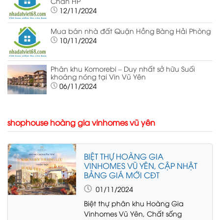
Chân HP
12/11/2024
Mua bán nhà đất Quận Hồng Bàng Hải Phòng
10/11/2024
Phân khu Komorebi – Duy nhất sở hữu Suối
khoáng nóng tại Vin Vũ Yên
06/11/2024
shophouse hoàng gia vinhomes vũ yên
BIỆT THỰ HOÀNG GIA
VINHOMES VŨ YÊN, CẬP NHẬT
BẢNG GIÁ MỚI CĐT
01/11/2024
Biệt thự phân khu Hoàng Gia
Vinhomes Vũ Yên, Chất sống