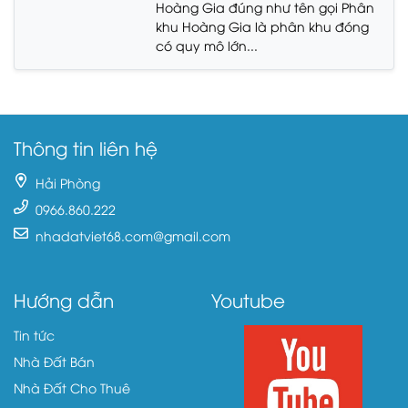
Hoàng Gia đúng như tên gọi Phân
khu Hoàng Gia là phân khu đóng
có quy mô lớn...
Thông tin liên hệ
Hải Phòng
0966.860.222
nhadatviet68.com@gmail.com
Hướng dẫn
Youtube
Tin tức
Nhà Đất Bán
Nhà Đất Cho Thuê