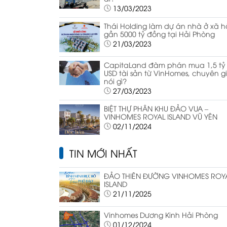
13/03/2023
Thái Holding làm dự án nhà ở xã h
gần 5000 tỷ đồng tại Hải Phòng
21/03/2023
CapitaLand đàm phán mua 1,5 tỷ
USD tài sản từ VinHomes, chuyên g
nói gì?
27/03/2023
BIỆT THỰ PHÂN KHU ĐẢO VUA –
VINHOMES ROYAL ISLAND VŨ YÊN
02/11/2024
TIN MỚI NHẤT
ĐẢO THIÊN ĐƯỜNG VINHOMES ROY
ISLAND
21/11/2025
Vinhomes Dương Kinh Hải Phòng
01/12/2024