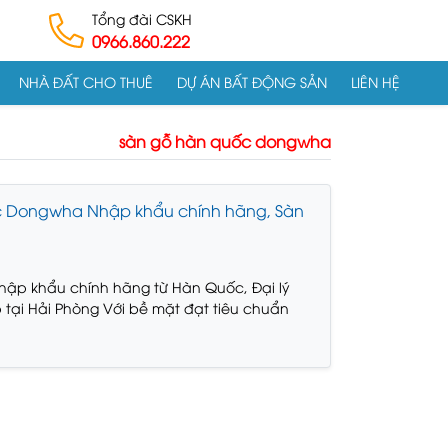
Tổng đài CSKH
0966.860.222
NHÀ ĐẤT CHO THUÊ
DỰ ÁN BẤT ĐỘNG SẢN
LIÊN HỆ
sàn gỗ hàn quốc dongwha
 Dongwha Nhập khẩu chính hãng, Sàn
ập khẩu chính hãng từ Hàn Quốc, Đại lý
 tại Hải Phòng Với bề mặt đạt tiêu chuẩn