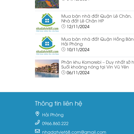
Mua bán nhà đất Quận Lê Chân,
Nhà đất Lê Chân HP
12/11/2024
Mua bán nhà đất Quận Hồng Bàn
Hải Phòng
10/11/2024
Phân khu Komorebi – Duy nhất sở 
Suối khoáng nóng tại Vin Vũ Yên
06/11/2024
Thông tin liên hệ
Hải Phòng
0966.860.222
nhadatviet68.com@gmail.com