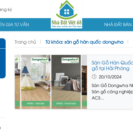
ng ký
N GIA TƯ VẤN
NHÀ ĐẤT BÁN
Trang chủ
Từ khóa: sàn gỗ hàn quốc dongwha
Sàn Gỗ Hàn Quốc
gỗ tại Hải Phòng
20/10/2024
Sàn Gỗ Dongwha Nh
Sàn gỗ công nghiệp
AC3...
à