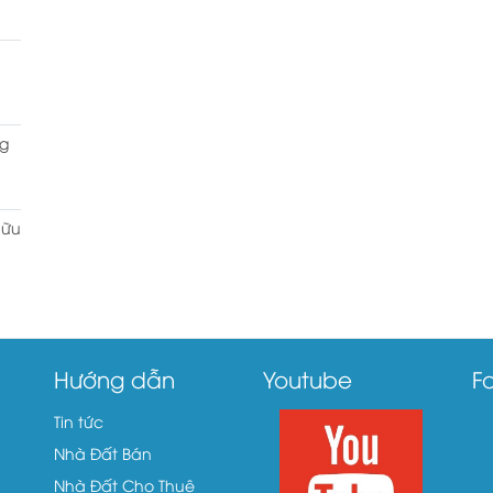
g
hữu
Hướng dẫn
Youtube
F
Tin tức
Nhà Đất Bán
Nhà Đất Cho Thuê