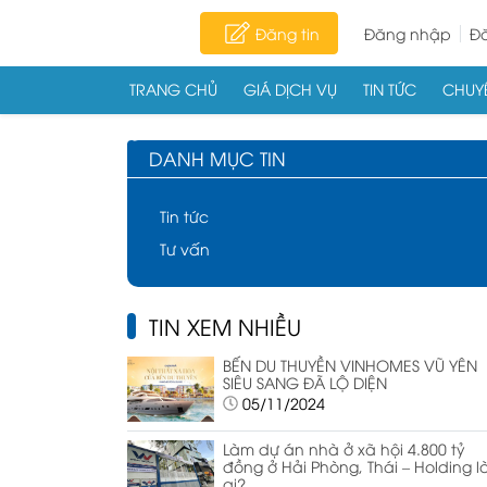
Đăng tin
Đăng nhập
Đă
TRANG CHỦ
GIÁ DỊCH VỤ
TIN TỨC
CHUYÊ
Skip to content
DANH MỤC TIN
Tin tức
Tư vấn
TIN XEM NHIỀU
BẾN DU THUYỀN VINHOMES VŨ YÊN
SIÊU SANG ĐÃ LỘ DIỆN
05/11/2024
Làm dự án nhà ở xã hội 4.800 tỷ
đồng ở Hải Phòng, Thái – Holding l
ai?