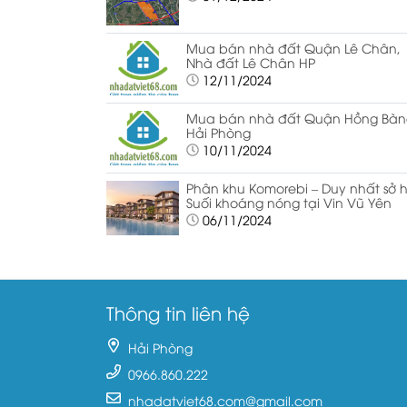
Mua bán nhà đất Quận Lê Chân,
Nhà đất Lê Chân HP
12/11/2024
Mua bán nhà đất Quận Hồng Bàn
Hải Phòng
10/11/2024
Phân khu Komorebi – Duy nhất sở 
Suối khoáng nóng tại Vin Vũ Yên
06/11/2024
Thông tin liên hệ
Hải Phòng
0966.860.222
nhadatviet68.com@gmail.com