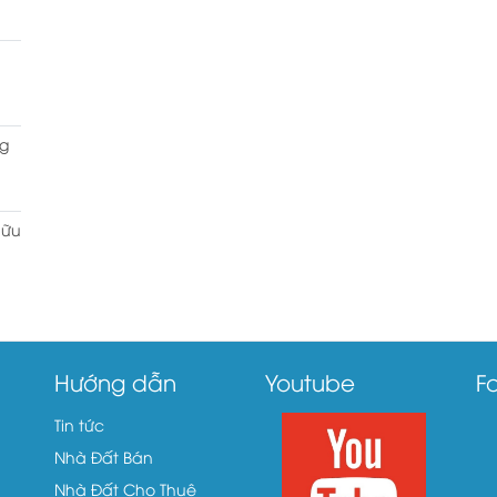
g
hữu
Hướng dẫn
Youtube
F
Tin tức
Nhà Đất Bán
Nhà Đất Cho Thuê