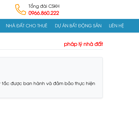
Tổng đài CSKH
0966.860.222
NHÀ ĐẤT CHO THUÊ
DỰ ÁN BẤT ĐỘNG SẢN
LIÊN HỆ
pháp lý nhà đất
quy tắc được ban hành và đảm bảo thực hiện