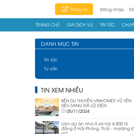
Đăng tin
Đăng nhập
Đă
TRANG CHỦ
GIÁ DỊCH VỤ
TIN TỨC
CHUYÊ
Skip to content
DANH MỤC TIN
Tin tức
Tư vấn
TIN XEM NHIỀU
BẾN DU THUYỀN VINHOMES VŨ YÊN
SIÊU SANG ĐÃ LỘ DIỆN
05/11/2024
Làm dự án nhà ở xã hội 4.800 tỷ
đồng ở Hải Phòng, Thái – Holding l
ai?