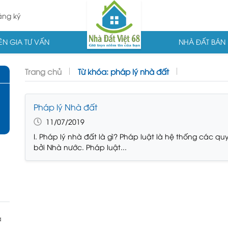
ng ký
N GIA TƯ VẤN
NHÀ ĐẤT BÁN
Trang chủ
Từ khóa: pháp lý nhà đất
Pháp lý Nhà đất
11/07/2019
I. Pháp lý nhà đất là gì? Pháp luật là hệ thống các 
bởi Nhà nước. Pháp luật...
à