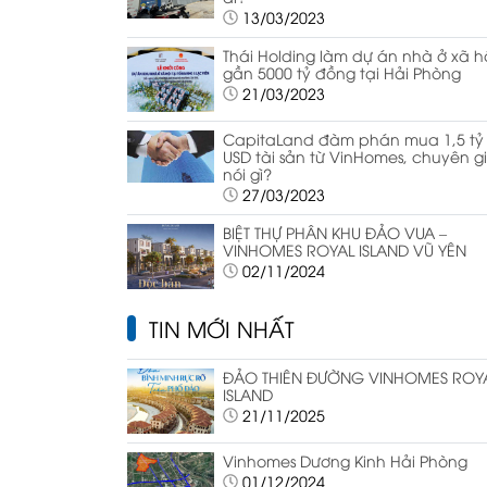
13/03/2023
Thái Holding làm dự án nhà ở xã h
gần 5000 tỷ đồng tại Hải Phòng
21/03/2023
CapitaLand đàm phán mua 1,5 tỷ
USD tài sản từ VinHomes, chuyên g
nói gì?
27/03/2023
BIỆT THỰ PHÂN KHU ĐẢO VUA –
VINHOMES ROYAL ISLAND VŨ YÊN
02/11/2024
TIN MỚI NHẤT
ĐẢO THIÊN ĐƯỜNG VINHOMES ROY
ISLAND
21/11/2025
Vinhomes Dương Kinh Hải Phòng
01/12/2024