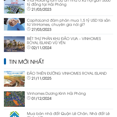
tỷ đồng tại Hải Phòng
21/03/2023
CapitaLand đàm phán mua 1,5 tỷ USD tài sản
từ VinHomes, chuyên gia nói gì?
27/03/2023
BIỆT THỰ PHÂN KHU ĐẢO VUA – VINHOMES
ROYAL ISLAND VŨ YÊN
02/11/2024
TIN MỚI NHẤT
ĐẢO THIÊN ĐƯỜNG VINHOMES ROYAL ISLAND
21/11/2025
Vinhomes Dương Kinh Hải Phòng
01/12/2024
Mua bán nhà đất Quận Lê Chân, Nhà đất Lê