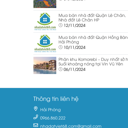
Mua bán nhà đất Quận Lê Chân,
Nhà đất Lê Chân HP
12/11/2024
Mua bán nhà đất Quận Hồng Bàn
Hải Phòng
10/11/2024
Phân khu Komorebi – Duy nhất sở 
Suối khoáng nóng tại Vin Vũ Yên
06/11/2024
Thông tin liên hệ
Hải Phòng
0966.860.222
nhadatviet68.com@gmail.com