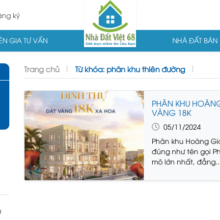
ng ký
N GIA TƯ VẤN
NHÀ ĐẤT BÁN
Trang chủ
Từ khóa: phân khu thiên đường
PHÂN KHU HOÀNG 
VÀNG 18K
05/11/2024
Phân khu Hoàng Gi
đúng như tên gọi P
mô lớn nhất, đẳng..
à