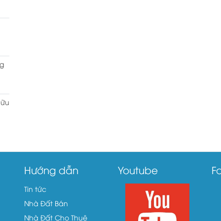
g
hữu
Hướng dẫn
Youtube
F
Tin tức
Nhà Đất Bán
Nhà Đất Cho Thuê