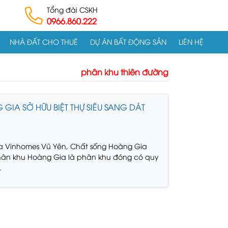
Tổng đài CSKH
0966.860.222
NHÀ ĐẤT CHO THUÊ
DỰ ÁN BẤT ĐỘNG SẢN
LIÊN HỆ
phân khu thiên đường
GIA SỞ HỮU BIỆT THỰ SIÊU SANG DÁT
a Vinhomes Vũ Yên, Chất sống Hoàng Gia
hân khu Hoàng Gia là phân khu đóng có quy
.