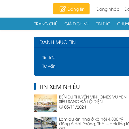
Đăng tin
Đăng nhập
Đă
TRANG CHỦ
GIÁ DỊCH VỤ
TIN TỨC
CHUYÊ
Skip to content
DANH MỤC TIN
Tin tức
Tư vấn
TIN XEM NHIỀU
BẾN DU THUYỀN VINHOMES VŨ YÊN
SIÊU SANG ĐÃ LỘ DIỆN
05/11/2024
Làm dự án nhà ở xã hội 4.800 tỷ
đồng ở Hải Phòng, Thái – Holding l
ai?