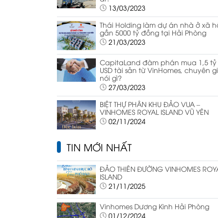
13/03/2023
Thái Holding làm dự án nhà ở xã h
gần 5000 tỷ đồng tại Hải Phòng
21/03/2023
CapitaLand đàm phán mua 1,5 tỷ
USD tài sản từ VinHomes, chuyên g
nói gì?
27/03/2023
BIỆT THỰ PHÂN KHU ĐẢO VUA –
VINHOMES ROYAL ISLAND VŨ YÊN
02/11/2024
TIN MỚI NHẤT
ĐẢO THIÊN ĐƯỜNG VINHOMES ROY
ISLAND
21/11/2025
Vinhomes Dương Kinh Hải Phòng
01/12/2024