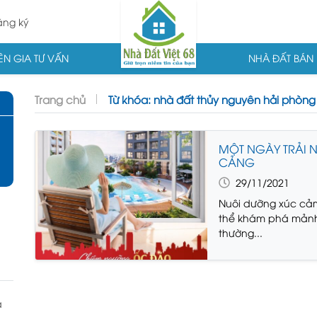
ng ký
N GIA TƯ VẤN
NHÀ ĐẤT BÁN
Trang chủ
Từ khóa: nhà đất thủy nguyên hải phòng
MỘT NGÀY TRẢI N
CẢNG
29/11/2021
Nuôi dưỡng xúc cảm
thể khám phá mảnh
thường...
à