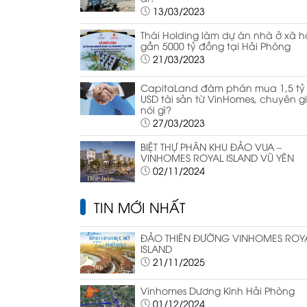
13/03/2023
Thái Holding làm dự án nhà ở xã h
gần 5000 tỷ đồng tại Hải Phòng
21/03/2023
CapitaLand đàm phán mua 1,5 tỷ
USD tài sản từ VinHomes, chuyên g
nói gì?
27/03/2023
BIỆT THỰ PHÂN KHU ĐẢO VUA –
VINHOMES ROYAL ISLAND VŨ YÊN
02/11/2024
TIN MỚI NHẤT
ĐẢO THIÊN ĐƯỜNG VINHOMES ROY
ISLAND
21/11/2025
Vinhomes Dương Kinh Hải Phòng
01/12/2024