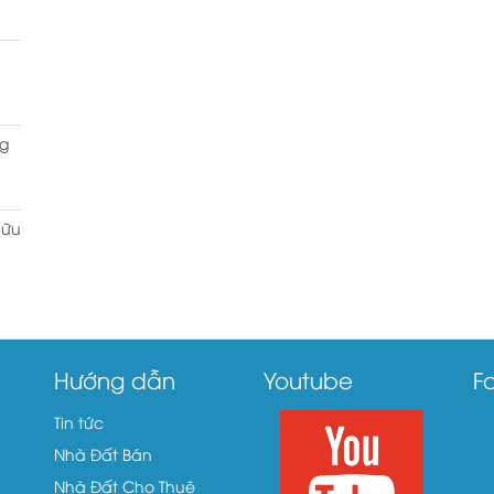
g
hữu
Hướng dẫn
Youtube
F
Tin tức
Nhà Đất Bán
Nhà Đất Cho Thuê