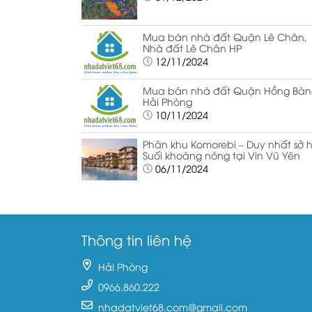
Mua bán nhà đất Quận Lê Chân,
Nhà đất Lê Chân HP
12/11/2024
Mua bán nhà đất Quận Hồng Bàn
Hải Phòng
10/11/2024
Phân khu Komorebi – Duy nhất sở 
Suối khoáng nóng tại Vin Vũ Yên
06/11/2024
Thông tin liên hệ
Hải Phòng
0966.860.222
nhadatviet68.com@gmail.com