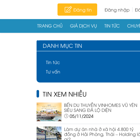
Đăng tin
Đăng nhập
Đă
TRANG CHỦ
GIÁ DỊCH VỤ
TIN TỨC
CHUYÊ
Skip to content
DANH MỤC TIN
Tin tức
Tư vấn
TIN XEM NHIỀU
BẾN DU THUYỀN VINHOMES VŨ YÊN
SIÊU SANG ĐÃ LỘ DIỆN
05/11/2024
Làm dự án nhà ở xã hội 4.800 tỷ
đồng ở Hải Phòng, Thái – Holding l
ai?