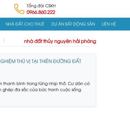
Tổng đài CSKH
0966.860.222
NHÀ ĐẤT CHO THUÊ
DỰ ÁN BẤT ĐỘNG SẢN
LIÊN HỆ
nhà đất thủy nguyên hải phòng
GHIỆM THÚ VỊ TẠI THIÊN ĐƯỜNG ĐẤT
 thanh bình trong từng nhịp thở. Cư dân có
 ghép đa sắc của bức tranh cuộc sống