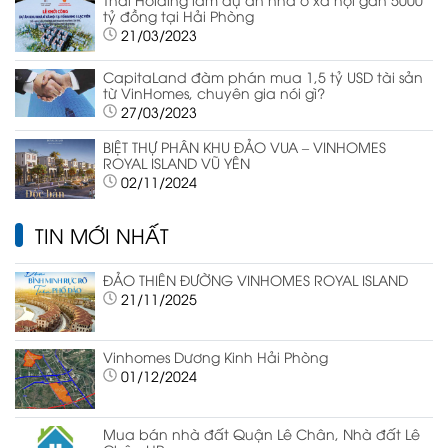
tỷ đồng tại Hải Phòng
21/03/2023
CapitaLand đàm phán mua 1,5 tỷ USD tài sản
từ VinHomes, chuyên gia nói gì?
27/03/2023
BIỆT THỰ PHÂN KHU ĐẢO VUA – VINHOMES
ROYAL ISLAND VŨ YÊN
02/11/2024
TIN MỚI NHẤT
ĐẢO THIÊN ĐƯỜNG VINHOMES ROYAL ISLAND
21/11/2025
Vinhomes Dương Kinh Hải Phòng
01/12/2024
Mua bán nhà đất Quận Lê Chân, Nhà đất Lê