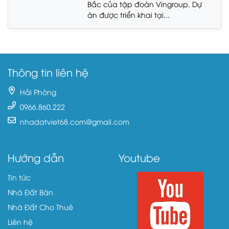
Bắc của tập đoàn Vingroup. Dự
án được triển khai tại...
Thông tin liên hệ
Hải Phòng
0966.860.222
nhadatviet68.com@gmail.com
Hướng dẫn
Youtube
Tin tức
Nhà Đất Bán
Nhà Đất Cho Thuê
Liên hệ