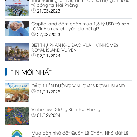
tỷ đồng tại Hải Phòng
21/03/2023
CapitaLand đàm phán mua 1,5 tỷ USD tài sản
từ VinHomes, chuyên gia nói gì?
27/03/2023
BIỆT THỰ PHÂN KHU ĐẢO VUA – VINHOMES
ROYAL ISLAND VŨ YÊN
02/11/2024
TIN MỚI NHẤT
ĐẢO THIÊN ĐƯỜNG VINHOMES ROYAL ISLAND
21/11/2025
Vinhomes Dương Kinh Hải Phòng
01/12/2024
Mua bán nhà đất Quận Lê Chân, Nhà đất Lê