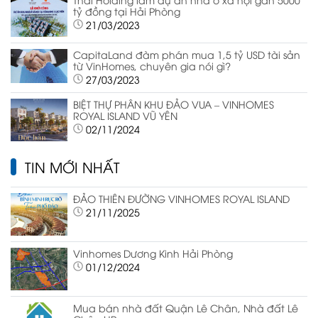
tỷ đồng tại Hải Phòng
21/03/2023
CapitaLand đàm phán mua 1,5 tỷ USD tài sản
từ VinHomes, chuyên gia nói gì?
27/03/2023
BIỆT THỰ PHÂN KHU ĐẢO VUA – VINHOMES
ROYAL ISLAND VŨ YÊN
02/11/2024
TIN MỚI NHẤT
ĐẢO THIÊN ĐƯỜNG VINHOMES ROYAL ISLAND
21/11/2025
Vinhomes Dương Kinh Hải Phòng
01/12/2024
Mua bán nhà đất Quận Lê Chân, Nhà đất Lê