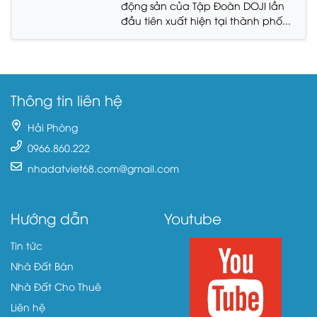
động sản của Tập Đoàn DOJI lần
đầu tiên xuất hiện tại thành phố...
Thông tin liên hệ
Hải Phòng
0966.860.222
nhadatviet68.com@gmail.com
Hướng dẫn
Youtube
Tin tức
Nhà Đất Bán
Nhà Đất Cho Thuê
Liên hệ