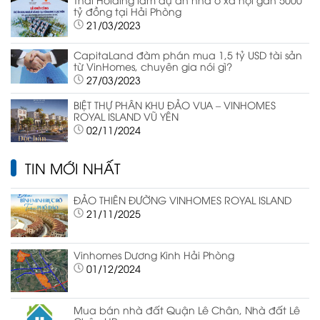
tỷ đồng tại Hải Phòng
21/03/2023
CapitaLand đàm phán mua 1,5 tỷ USD tài sản
từ VinHomes, chuyên gia nói gì?
27/03/2023
BIỆT THỰ PHÂN KHU ĐẢO VUA – VINHOMES
ROYAL ISLAND VŨ YÊN
02/11/2024
TIN MỚI NHẤT
ĐẢO THIÊN ĐƯỜNG VINHOMES ROYAL ISLAND
21/11/2025
Vinhomes Dương Kinh Hải Phòng
01/12/2024
Mua bán nhà đất Quận Lê Chân, Nhà đất Lê