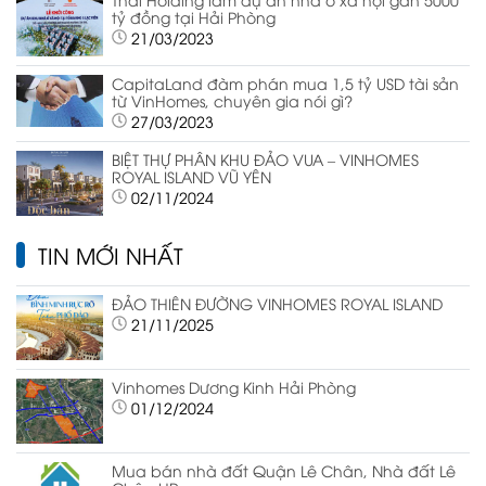
tỷ đồng tại Hải Phòng
21/03/2023
CapitaLand đàm phán mua 1,5 tỷ USD tài sản
từ VinHomes, chuyên gia nói gì?
27/03/2023
BIỆT THỰ PHÂN KHU ĐẢO VUA – VINHOMES
ROYAL ISLAND VŨ YÊN
02/11/2024
TIN MỚI NHẤT
ĐẢO THIÊN ĐƯỜNG VINHOMES ROYAL ISLAND
21/11/2025
Vinhomes Dương Kinh Hải Phòng
01/12/2024
Mua bán nhà đất Quận Lê Chân, Nhà đất Lê