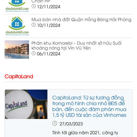
Chân HP
12/11/2024
Mua bán nhà đất Quận Hồng Bàng Hải Phòng
10/11/2024
Phân khu Komorebi – Duy nhất sở hữu Suối
khoáng nóng tại Vin Vũ Yên
06/11/2024
CapitaLand
CapitaLand: Từ sự tương đồng
trong mô hình chia nhỏ BĐS để
bán, đến cuộc đàm phán mua
1,5 tỷ USD tài sản của Vinhomes
27/03/2023
Tính tới giữa năm 2021, công ty