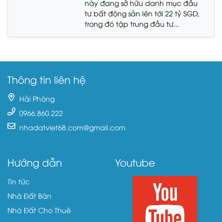
này đang sở hữu danh mục đầu
tư bất động sản lên tới 22 tỷ SGD,
trong đó tập trung đầu tư...
Thông tin liên hệ
Hải Phòng
0966.860.222
nhadatviet68.com@gmail.com
Hướng dẫn
Youtube
Tin tức
Nhà Đất Bán
Nhà Đất Cho Thuê