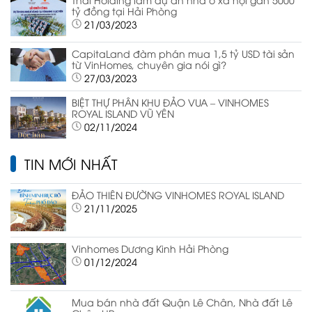
tỷ đồng tại Hải Phòng
21/03/2023
CapitaLand đàm phán mua 1,5 tỷ USD tài sản
từ VinHomes, chuyên gia nói gì?
27/03/2023
BIỆT THỰ PHÂN KHU ĐẢO VUA – VINHOMES
ROYAL ISLAND VŨ YÊN
02/11/2024
TIN MỚI NHẤT
ĐẢO THIÊN ĐƯỜNG VINHOMES ROYAL ISLAND
21/11/2025
Vinhomes Dương Kinh Hải Phòng
01/12/2024
Mua bán nhà đất Quận Lê Chân, Nhà đất Lê