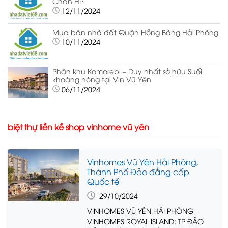
Chân HP
12/11/2024
Mua bán nhà đất Quận Hồng Bàng Hải Phòng
10/11/2024
Phân khu Komorebi – Duy nhất sở hữu Suối
khoáng nóng tại Vin Vũ Yên
06/11/2024
biệt thự liền kề shop vinhome vũ yên
Vinhomes Vũ Yên Hải Phòng,
Thành Phố Đảo đẳng cấp
Quốc tế
29/10/2024
VINHOMES VŨ YÊN HẢI PHÒNG –
VINHOMES ROYAL ISLAND: TP ĐẢO