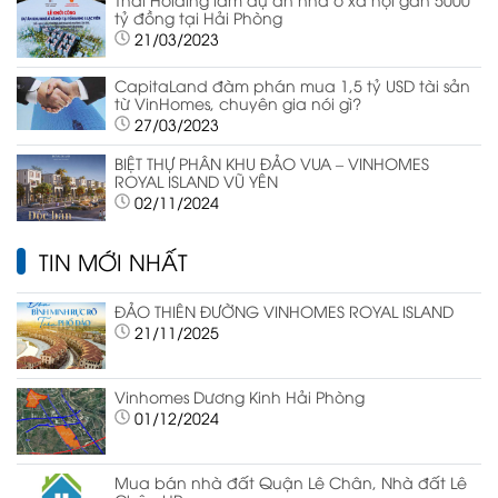
tỷ đồng tại Hải Phòng
21/03/2023
CapitaLand đàm phán mua 1,5 tỷ USD tài sản
từ VinHomes, chuyên gia nói gì?
27/03/2023
BIỆT THỰ PHÂN KHU ĐẢO VUA – VINHOMES
ROYAL ISLAND VŨ YÊN
02/11/2024
TIN MỚI NHẤT
ĐẢO THIÊN ĐƯỜNG VINHOMES ROYAL ISLAND
21/11/2025
Vinhomes Dương Kinh Hải Phòng
01/12/2024
Mua bán nhà đất Quận Lê Chân, Nhà đất Lê