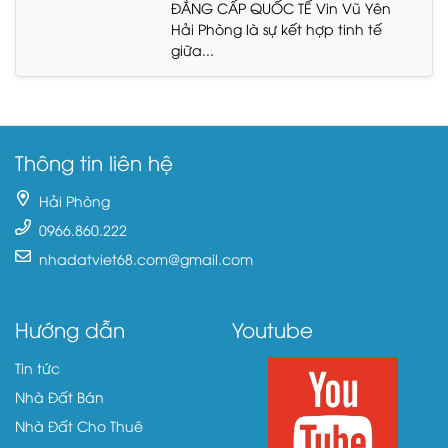
ĐẲNG CẤP QUỐC TẾ Vin Vũ Yên
Hải Phòng là sự kết hợp tinh tế
giữa...
Thông tin liên hệ
Hải Phòng
0966.860.222
nhadatviet68.com@gmail.com
Hướng dẫn
Youtube
Tin tức
Nhà Đất Bán
Nhà Đất Cho Thuê