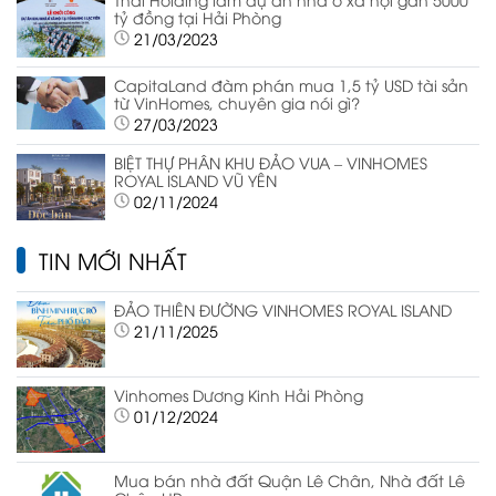
tỷ đồng tại Hải Phòng
21/03/2023
CapitaLand đàm phán mua 1,5 tỷ USD tài sản
từ VinHomes, chuyên gia nói gì?
27/03/2023
BIỆT THỰ PHÂN KHU ĐẢO VUA – VINHOMES
ROYAL ISLAND VŨ YÊN
02/11/2024
TIN MỚI NHẤT
ĐẢO THIÊN ĐƯỜNG VINHOMES ROYAL ISLAND
21/11/2025
Vinhomes Dương Kinh Hải Phòng
01/12/2024
Mua bán nhà đất Quận Lê Chân, Nhà đất Lê