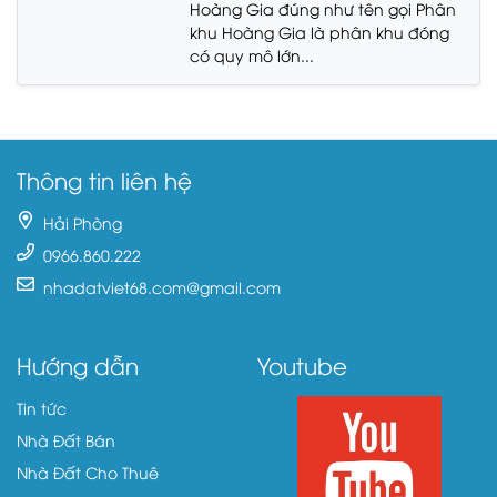
Hoàng Gia đúng như tên gọi Phân
khu Hoàng Gia là phân khu đóng
có quy mô lớn...
Thông tin liên hệ
Hải Phòng
0966.860.222
nhadatviet68.com@gmail.com
Hướng dẫn
Youtube
Tin tức
Nhà Đất Bán
Nhà Đất Cho Thuê