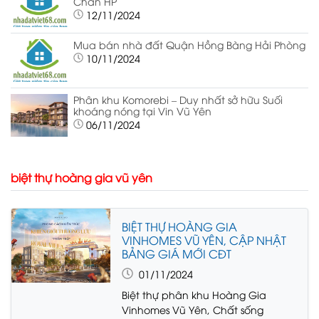
Chân HP
12/11/2024
Mua bán nhà đất Quận Hồng Bàng Hải Phòng
10/11/2024
Phân khu Komorebi – Duy nhất sở hữu Suối
khoáng nóng tại Vin Vũ Yên
06/11/2024
biệt thự hoàng gia vũ yên
BIỆT THỰ HOÀNG GIA
VINHOMES VŨ YÊN, CẬP NHẬT
BẢNG GIÁ MỚI CĐT
01/11/2024
Biệt thự phân khu Hoàng Gia
Vinhomes Vũ Yên, Chất sống