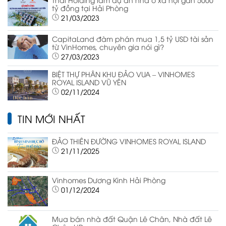
tỷ đồng tại Hải Phòng
21/03/2023
CapitaLand đàm phán mua 1,5 tỷ USD tài sản
từ VinHomes, chuyên gia nói gì?
27/03/2023
BIỆT THỰ PHÂN KHU ĐẢO VUA – VINHOMES
ROYAL ISLAND VŨ YÊN
02/11/2024
TIN MỚI NHẤT
ĐẢO THIÊN ĐƯỜNG VINHOMES ROYAL ISLAND
21/11/2025
Vinhomes Dương Kinh Hải Phòng
01/12/2024
Mua bán nhà đất Quận Lê Chân, Nhà đất Lê