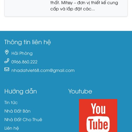
thất. Mitssy – đơn vị thiết kế cung
cấp và lắp đặt các...
Thông tin liên hệ
Hải Phòng
0966.860.222
nhadatviet68.com@gmail.com
Hướng dẫn
Youtube
Tin tức
Nhà Đất Bán
Nhà Đất Cho Thuê
Liên hệ