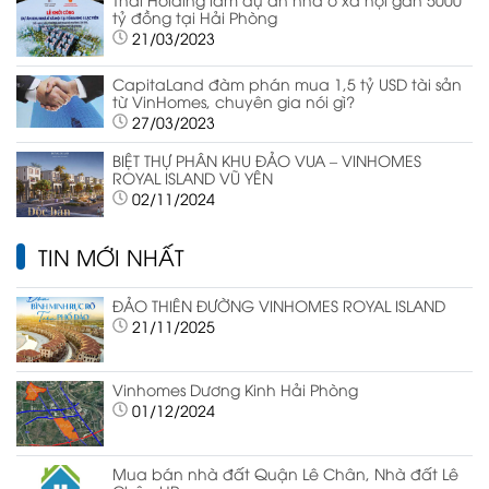
tỷ đồng tại Hải Phòng
21/03/2023
CapitaLand đàm phán mua 1,5 tỷ USD tài sản
từ VinHomes, chuyên gia nói gì?
27/03/2023
BIỆT THỰ PHÂN KHU ĐẢO VUA – VINHOMES
ROYAL ISLAND VŨ YÊN
02/11/2024
TIN MỚI NHẤT
ĐẢO THIÊN ĐƯỜNG VINHOMES ROYAL ISLAND
21/11/2025
Vinhomes Dương Kinh Hải Phòng
01/12/2024
Mua bán nhà đất Quận Lê Chân, Nhà đất Lê