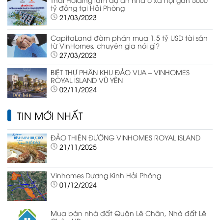
tỷ đồng tại Hải Phòng
21/03/2023
CapitaLand đàm phán mua 1,5 tỷ USD tài sản
từ VinHomes, chuyên gia nói gì?
27/03/2023
BIỆT THỰ PHÂN KHU ĐẢO VUA – VINHOMES
ROYAL ISLAND VŨ YÊN
02/11/2024
TIN MỚI NHẤT
ĐẢO THIÊN ĐƯỜNG VINHOMES ROYAL ISLAND
21/11/2025
Vinhomes Dương Kinh Hải Phòng
01/12/2024
Mua bán nhà đất Quận Lê Chân, Nhà đất Lê