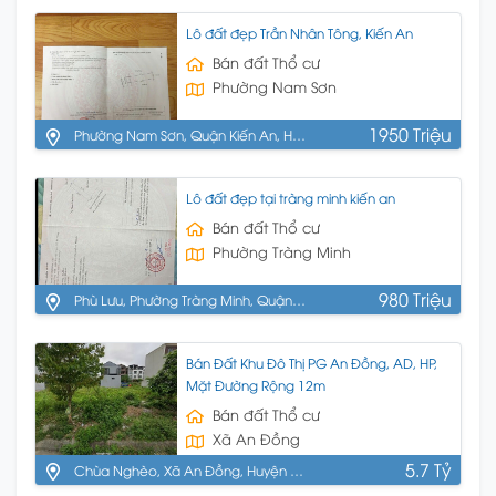
Lô đất đẹp Trần Nhân Tông, Kiến An
Bán đất Thổ cư
Phường Nam Sơn
1950 Triệu
Phường Nam Sơn, Quận Kiến An, Hải
Phòng
Lô đất đẹp tại tràng minh kiến an
Bán đất Thổ cư
Phường Tràng Minh
980 Triệu
Phù Lưu, Phường Tràng Minh, Quận
Kiến An, Hải Phòng
Bán Đất Khu Đô Thị PG An Đồng, AD, HP,
Mặt Đường Rộng 12m
Bán đất Thổ cư
Xã An Đồng
5.7 Tỷ
Chùa Nghèo, Xã An Đồng, Huyện An
Dương, Hải Phòng