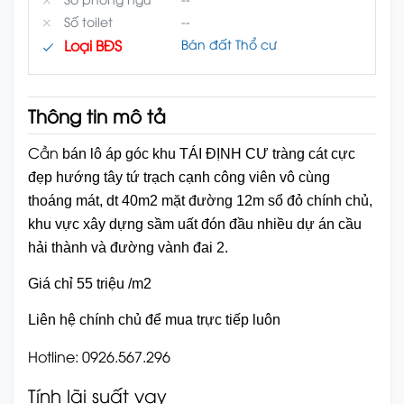
Số toilet
--
Loại BĐS
Bán đất Thổ cư
Thông tin mô tả
Cần
bán lô áp góc khu TÁI ĐỊNH CƯ tràng cát cực
đẹp hướng tây tứ trạch cạnh công viên vô cùng
thoáng mát, dt 40m2 mặt đường 12m sổ đỏ chính chủ,
khu vực xây dựng sầm uất đón đầu nhiều dự án cầu
hải thành và đường vành đai 2.
Giá chỉ 55 triệu /m2
Liên hệ chính chủ để mua trực tiếp luôn
Hotline: 0926.567.296
Tính lãi suất vay