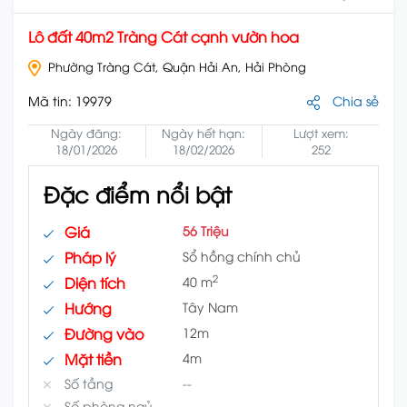
Lô đất 40m2 Tràng Cát cạnh vườn hoa
Phường Tràng Cát, Quận Hải An, Hải Phòng
Mã tin:
19979
Chia sẻ
Ngày đăng:
Ngày hết hạn:
Lượt xem:
18/01/2026
18/02/2026
252
Đặc điểm nổi bật
Giá
56 Triệu
Pháp lý
Sổ hồng chính chủ
2
Diện tích
40 m
Hướng
Tây Nam
Đường vào
12m
Mặt tiền
4m
Số tầng
--
Số phòng ngủ
--