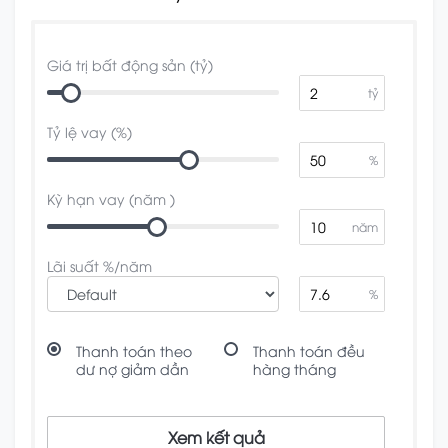
Giá trị bất động sản (tỷ)
tỷ
Tỷ lệ vay (%)
%
Kỳ hạn vay (năm )
năm
Lãi suất %/năm
%
Thanh toán theo
Thanh toán đều
dư nợ giảm dần
hàng tháng
Xem kết quả