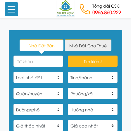
Tổng đài CSKH
0966.860.222
Skip to content
Nhà Đất Bán
Nhà Đất Cho Thuê
Tìm kiếm!