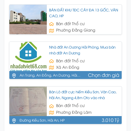
BÁN ĐẤT KHU TĐC CÂY ĐA 13 GỐC, VĂN
CAO, HP
Bán đất Thổ cư
Phường Đằng Giang
Nhà đất An Dương Hải Phòng, Mua bán
nhà đất An Dương
Bán đất Thổ cư
Xã An Đồng
Chọn đơn giá
An Trang, An Đồng, An Dương, Hải
Phòng
Bán Lô đất cực hiếm Kiều Sơn, Văn Cao,
Hải An, Ngang 4,8m Oto vào nhà
Bán đất Thổ cư
Phường Đằng Lâm
3.010 Tỷ
Đường Kiều Sơn, Hải An, HP