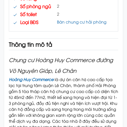
Số phòng ngủ
2
Số toilet
2
Loại BĐS
Bán chung cư hải phòng
Thông tin mô tả
Chung cư Hoàng Huy Commerce đường
Võ Nguyên Giáp, Lê Chân
Hoàng Huy Commerce
là dự án căn hộ cao cấp tọa
lạc tại trung tâm quận Lê Chân, thành phố Hải Phòng
gồm 5 tòa tháp căn hộ chung cư cao cấp có diện tích
từ 45m2 đến 77m2, thiết kế sang trọng và hiện đại từ 1-
3 phòng ngủ, đầy đủ tiện nghi và tiện ích vượt trội. Khu
căn hộ đẳng cấp và sang trọng trong môi trường sống
gắn liền với không gian xanh rộng lớn cùng các quần
thể dịch vụ đa dạng. Các tòa nhà ở đây đều sử dụng
giải pháp năng lượng thân thiện với môi trường, tiết