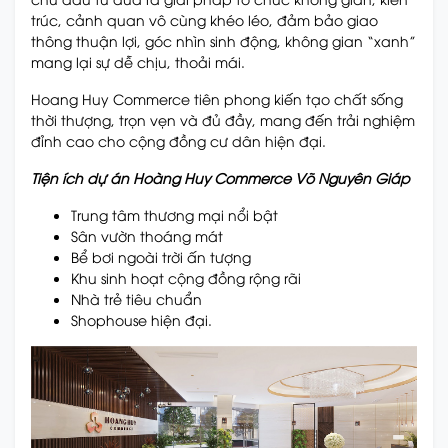
trúc, cảnh quan vô cùng khéo léo, đảm bảo giao
thông thuận lợi, góc nhìn sinh động, không gian “xanh”
mang lại sự dễ chịu, thoải mái.
Hoang Huy Commerce tiên phong kiến tạo chất sống
thời thượng, trọn vẹn và đủ đầy, mang đến trải nghiệm
đỉnh cao cho cộng đồng cư dân hiện đại.
Tiện ích dự án Hoàng Huy Commerce Võ Nguyên Giáp
Trung tâm thương mại nổi bật
Sân vườn thoáng mát
Bể bơi ngoài trời ấn tượng
Khu sinh hoạt cộng đồng rộng rãi
Nhà trẻ tiêu chuẩn
Shophouse hiện đại.