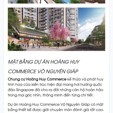
MẶT BẰNG DỰ ÁN HOÀNG HUY
COMMERCE VÕ NGUYÊN GIÁP
Chung cư Hoàng Huy Commerce
kế thừa và phát huy
tinh hoa của kiến trúc hiện đại mang hơi hướng quốc
đảo Singapore đã cho ra đời những căn hộ hoàn hảo
trong mọi góc nhìn, thông minh đến từng chi tiết.
Dự án Hoàng Huy Commerce Võ Nguyên Giáp có mặt
bằng thiết kế được giới chuyên môn đánh giá rất cao.