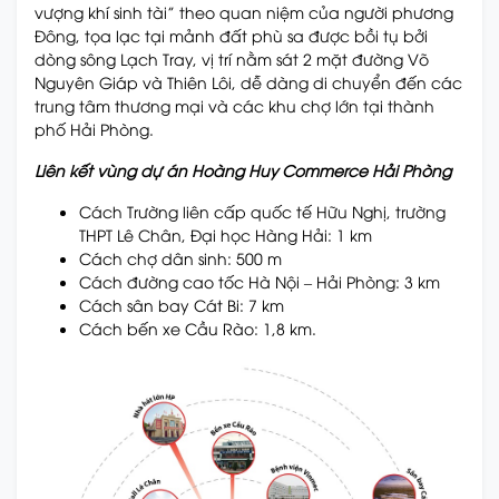
vượng khí sinh tài” theo quan niệm của người phương
Đông, tọa lạc tại mảnh đất phù sa được bồi tụ bởi
dòng sông Lạch Tray, vị trí nằm sát 2 mặt đường Võ
Nguyên Giáp và Thiên Lôi, dễ dàng di chuyển đến các
trung tâm thương mại và các khu chợ lớn tại thành
phố Hải Phòng.
Liên kết vùng dự án Hoàng Huy Commerce Hải Phòng
Cách Trường liên cấp quốc tế Hữu Nghị, trường
THPT Lê Chân, Đại học Hàng Hải: 1 km
Cách chợ dân sinh: 500 m
Cách đường cao tốc Hà Nội – Hải Phòng: 3 km
Cách sân bay Cát Bi: 7 km
Cách bến xe Cầu Rào: 1,8 km.