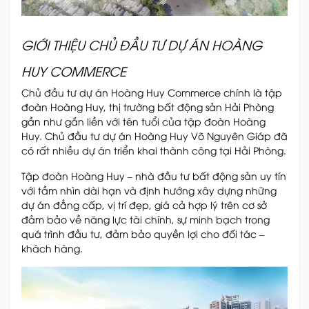
GIỚI THIỆU CHỦ ĐẦU TƯ DỰ ÁN HOÀNG
HUY COMMERCE
Chủ đầu tư dự án Hoàng Huy Commerce chính là tập
đoàn Hoàng Huy, thị trường bất động sản Hải Phòng
gần như gắn liền với tên tuổi của tập đoàn Hoàng
Huy. Chủ đầu tư dự án Hoàng Huy Võ Nguyên Giáp đã
có rất nhiều dự án triển khai thành công tại Hải Phòng.
Tập đoàn Hoàng Huy – nhà đầu tư bất động sản uy tín
với tầm nhìn dài hạn và định hướng xây dựng những
dự án đẳng cấp, vị trí đẹp, giá cả hợp lý trên cơ sở
đảm bảo về năng lực tài chính, sự minh bạch trong
quá trình đầu tư, đảm bảo quyền lợi cho đối tác –
khách hàng.