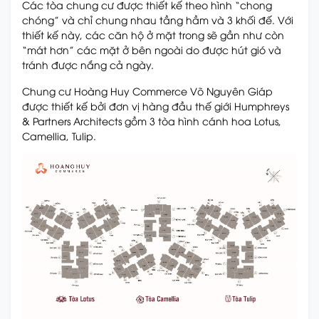
Các tòa chung cư được thiết kế theo hình “chong
chóng” và chỉ chung nhau tầng hầm và 3 khối đế. Với
thiết kế này, các căn hộ ở mặt trong sẽ gần như còn
“mát hơn” các mặt ở bên ngoài do được hút gió và
tránh được nắng cả ngày.
Chung cư Hoàng Huy Commerce Võ Nguyên Giáp
được thiết kế bởi đơn vị hàng đầu thế giới Humphreys
& Partners Architects gồm 3 tòa hình cánh hoa Lotus,
Camellia, Tulip.