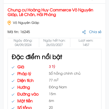
Chung cư Hoàng Huy Commerce Võ Nguyên
Giáp, Lê Chân, Hải Phòng
Võ Nguyên Giáp
Mã tin:
16245
Chia sẻ
Ngày đăng:
Ngày hết hạn:
Lượt xem:
04/09/2024
26/03/2027
1457
Đặc điểm nổi bật
Giá
3 Tỷ
Pháp lý
Sổ hồng chính chủ
2
Diện tích
77 m
Hướng
Đông Nam
Đường vào
15m
Mặt tiền
6m
Số tầng
20