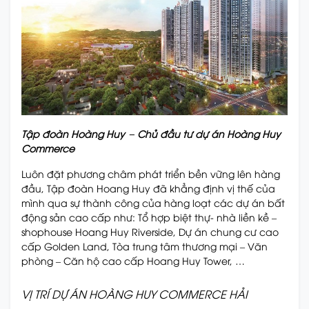
Tập đoàn Hoàng Huy – Chủ đầu tư dự án Hoàng Huy
Commerce
Luôn đặt phương châm phát triển bền vững lên hàng
đầu, Tập đoàn Hoang Huy đã khẳng định vị thế của
mình qua sự thành công của hàng loạt các dự án bất
động sản cao cấp như: Tổ hợp biệt thự- nhà liền kề –
shophouse Hoang Huy Riverside, Dự án chung cư cao
cấp Golden Land, Tòa trung tâm thương mại – Văn
phòng – Căn hộ cao cấp Hoang Huy Tower, …
VỊ TRÍ DỰ ÁN HOÀNG HUY COMMERCE HẢI