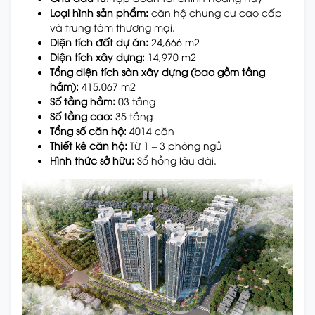
Loại hình sản phẩm:
căn hộ chung cư cao cấp
và trung tâm thương mại.
Diện tích đất dự án:
24,666 m2
Diện tích xây dựng:
14,970 m2
Tổng diện tích sàn xây dựng (bao gồm tầng
hầm):
415,067 m2
Số tầng hầm:
03 tầng
Số tầng cao:
35 tầng
Tổng số căn hộ:
4014 căn
Thiết kê căn hộ:
Từ 1 – 3 phòng ngủ
Hình thức sở hữu:
Sổ hồng lâu dài.