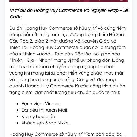
Vị trí dự án Hoàng Huy Commerce Võ Nguyên Giáp – Lê
Chân
Dự án Hoang Huy Commerce sở hữu vị trí vô cùng tiềm
năng, nằm ở trung tâm trục đường trọng điểm Hồ Sen –
Cầu Rào 2, giáp 2 mặt đường Võ Nguyên Giáp và
Thiên Lôi. Hoàng Huy Commerce được coi là trung tâm
của sự thịnh vượng – Tam cận Đắc lộc, nơi giao hòa
“Thiên – Địa – Nhân” mang vị thế uy phong đón luồng
mạch sinh khí luân chuyển không ngừng, thu hút
vượng khí mang lại sự phát triển vững chắc, may mắn
và thăng hoa trong cuộc sống. Cùng với đó, xung
quanh Hoang Huy Commerce là các công trình dự án
trọng điểm, đạt chất lượng tiêu chuẩn quốc tế như:
Bệnh viện Vinmec
Đại siêu thị Aeon Mall
Viện y học biển
Khách sạn 5 sao Nikko.
Hoang Huy Commerce sở hữu vị trí “Tam cận đắc lộc –