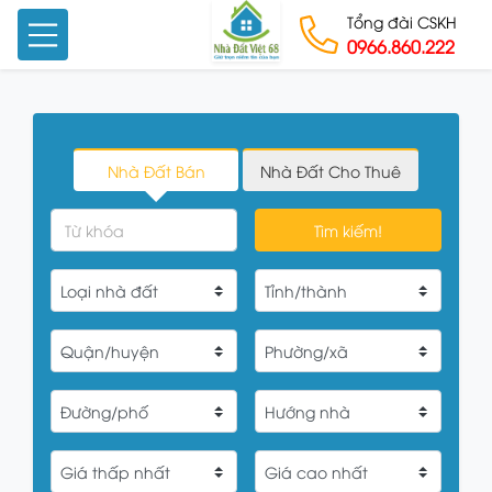
Tổng đài CSKH
0966.860.222
Skip to content
Nhà Đất Bán
Nhà Đất Cho Thuê
Tìm kiếm!