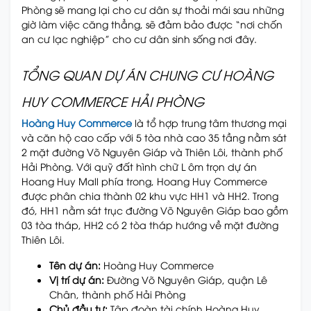
Phòng sẽ mang lại cho cư dân sự thoải mái sau những
giờ làm việc căng thẳng, sẽ đảm bảo được “nơi chốn
an cư lạc nghiệp” cho cư dân sinh sống nơi đây.
TỔNG QUAN DỰ ÁN CHUNG CƯ HOÀNG
HUY COMMERCE HẢI PHÒNG
Hoàng Huy Commerce
là tổ hợp trung tâm thương mại
và căn hộ cao cấp với 5 tòa nhà cao 35 tầng nằm sát
2 mặt đường Võ Nguyên Giáp và Thiên Lôi, thành phố
Hải Phòng. Với quỹ đất hình chữ L ôm trọn dự án
Hoang Huy Mall phía trong, Hoang Huy Commerce
được phân chia thành 02 khu vực HH1 và HH2. Trong
đó, HH1 nằm sát trục đường Võ Nguyên Giáp bao gồm
03 tòa tháp, HH2 có 2 tòa tháp hướng về mặt đường
Thiên Lôi.
Tên dự án:
Hoàng Huy Commerce
Vị trí dự án:
Đường Võ Nguyên Giáp, quận Lê
Chân, thành phố Hải Phòng
Chủ đầu tư:
Tập đoàn tài chính Hoàng Huy