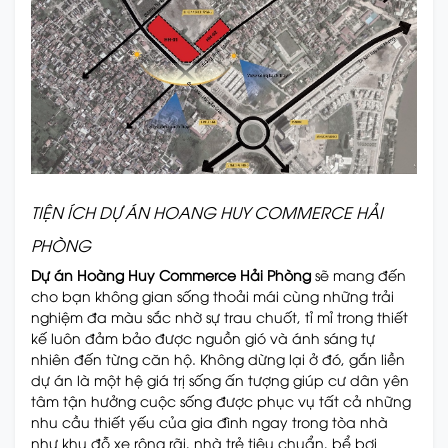
TIỆN ÍCH DỰ ÁN HOANG HUY COMMERCE HẢI
PHÒNG
Dự án Hoàng Huy Commerce Hải Phòng
sẽ mang đến
cho bạn không gian sống thoải mái cùng những trải
nghiệm đa màu sắc nhờ sự trau chuốt, tỉ mỉ trong thiết
kế luôn đảm bảo được nguồn gió và ánh sáng tự
nhiên đến từng căn hộ. Không dừng lại ở đó, gắn liền
dự án là một hệ giá trị sống ấn tượng giúp cư dân yên
tâm tận hưởng cuộc sống được phục vụ tất cả những
nhu cầu thiết yếu của gia đình ngay trong tòa nhà
như khu đỗ xe rộng rãi, nhà trẻ tiêu chuẩn, bể bơi